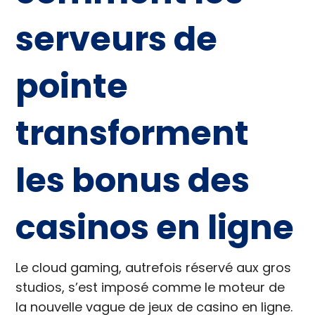
serveurs de
pointe
transforment
les bonus des
casinos en ligne
Le cloud gaming, autrefois réservé aux gros
studios, s’est imposé comme le moteur de
la nouvelle vague de jeux de casino en ligne.