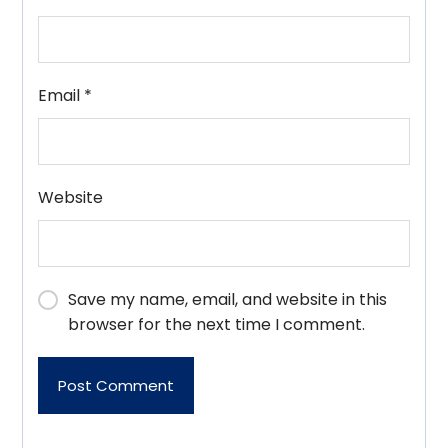
Email
*
Website
Save my name, email, and website in this
browser for the next time I comment.
Post Comment