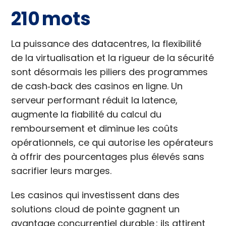
210 mots
La puissance des datacentres, la flexibilité
de la virtualisation et la rigueur de la sécurité
sont désormais les piliers des programmes
de cash‑back des casinos en ligne. Un
serveur performant réduit la latence,
augmente la fiabilité du calcul du
remboursement et diminue les coûts
opérationnels, ce qui autorise les opérateurs
à offrir des pourcentages plus élevés sans
sacrifier leurs marges.
Les casinos qui investissent dans des
solutions cloud de pointe gagnent un
avantage concurrentiel durable : ils attirent