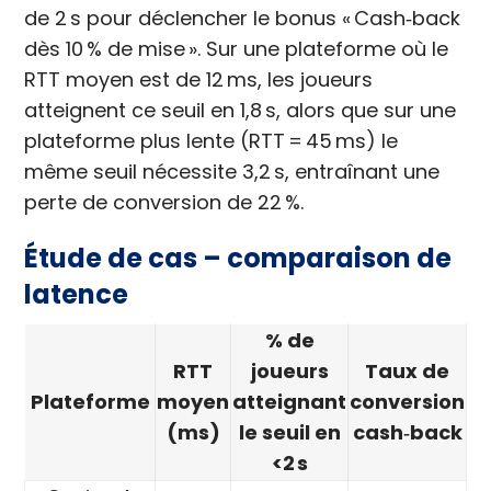
de 2 s pour déclencher le bonus « Cash‑back
dès 10 % de mise ». Sur une plateforme où le
RTT moyen est de 12 ms, les joueurs
atteignent ce seuil en 1,8 s, alors que sur une
plateforme plus lente (RTT = 45 ms) le
même seuil nécessite 3,2 s, entraînant une
perte de conversion de 22 %.
Étude de cas – comparaison de
latence
% de
RTT
joueurs
Taux de
Plateforme
moyen
atteignant
conversion
(ms)
le seuil en
cash‑back
<2 s