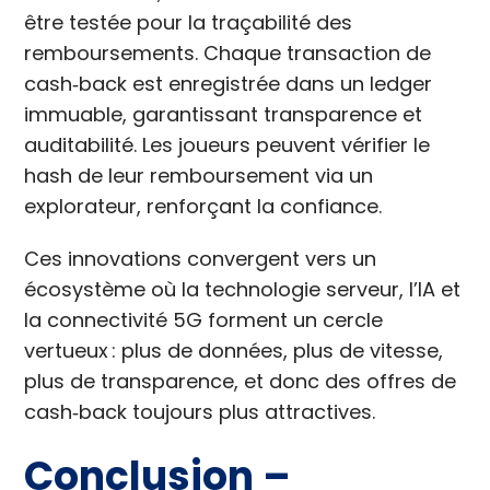
être testée pour la traçabilité des
remboursements. Chaque transaction de
cash‑back est enregistrée dans un ledger
immuable, garantissant transparence et
auditabilité. Les joueurs peuvent vérifier le
hash de leur remboursement via un
explorateur, renforçant la confiance.
Ces innovations convergent vers un
écosystème où la technologie serveur, l’IA et
la connectivité 5G forment un cercle
vertueux : plus de données, plus de vitesse,
plus de transparence, et donc des offres de
cash‑back toujours plus attractives.
Conclusion –