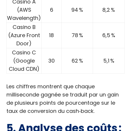
Casino A
(AWS
6
94 %
8,2 %
Wavelength)
Casino B
(Azure Front
18
78 %
6,5 %
Door)
Casino C
(Google
30
62 %
5,1 %
Cloud CDN)
Les chiffres montrent que chaque
milliseconde gagnée se traduit par un gain
de plusieurs points de pourcentage sur le
taux de conversion du cash‑back.
5. Analyse des coûts :