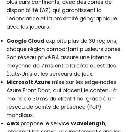
plusieurs continents, avec des zones de
disponibilité (AZ) qui garantissent la
redondance et la proximité géographique
avec les joueurs.
Google Cloud
exploite plus de 30 régions,
chaque région comportant plusieurs zones.
Son réseau privé B4 assure une latence
moyenne de 7 ms entre la côte ouest des
États‑Unis et les serveurs de jeux.
Microsoft Azure
mise sur les edge‑nodes
Azure Front Door, qui placent le contenu à
moins de 30 ms du client final grâce à un
réseau de points de présence (PoP)
mondiaux.
AWS
propose le service
Wavelength
,
intégrant les serveurs directement dans les