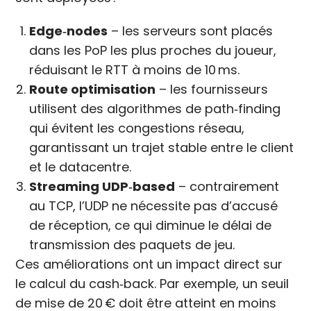
Edge‑nodes
– les serveurs sont placés
dans les PoP les plus proches du joueur,
réduisant le RTT à moins de 10 ms.
Route optimisation
– les fournisseurs
utilisent des algorithmes de path‑finding
qui évitent les congestions réseau,
garantissant un trajet stable entre le client
et le datacentre.
Streaming UDP‑based
– contrairement
au TCP, l’UDP ne nécessite pas d’accusé
de réception, ce qui diminue le délai de
transmission des paquets de jeu.
Ces améliorations ont un impact direct sur
le calcul du cash‑back. Par exemple, un seuil
de mise de 20 € doit être atteint en moins