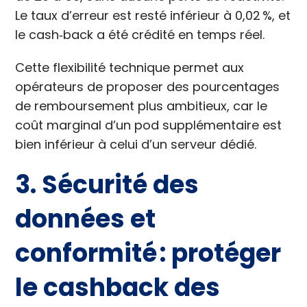
Le taux d’erreur est resté inférieur à 0,02 %, et
le cash‑back a été crédité en temps réel.
Cette flexibilité technique permet aux
opérateurs de proposer des pourcentages
de remboursement plus ambitieux, car le
coût marginal d’un pod supplémentaire est
bien inférieur à celui d’un serveur dédié.
3. Sécurité des
données et
conformité : protéger
le cashback des