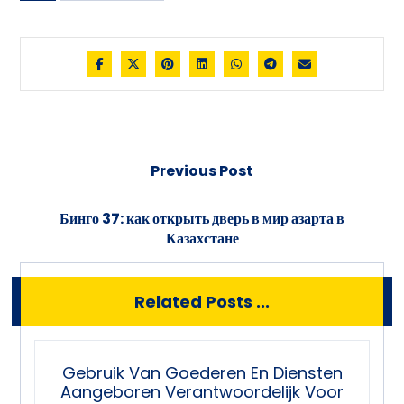
Previous Post
Бинго 37: как открыть дверь в мир азарта в
Казахстане
Related Posts ...
Gebruik Van Goederen En Diensten
Aangeboren Verantwoordelijk Voor