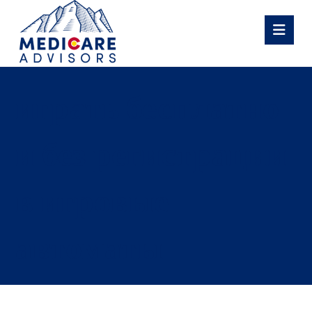
играть бесплатно
и без регистрации
в игровые
автоматы