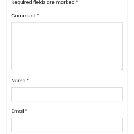
Required fields are marked
*
Comment
*
Name
*
Email
*