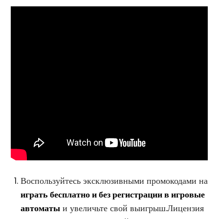
Воспользуйтесь эксклюзивными промокодами на
играть бесплатно и без регистрации в игровые
автоматы
и увеличьте свой выигрыш.Лицензия