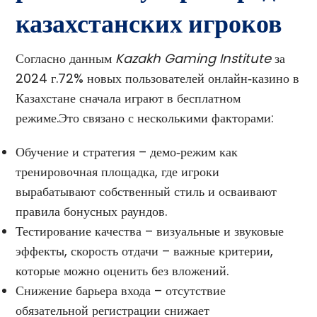
казахстанских игроков
Согласно данным
Kazakh Gaming Institute
за
2024 г.72% новых пользователей онлайн‑казино в
Казахстане сначала играют в бесплатном
режиме.Это связано с несколькими факторами:
Обучение и стратегия – демо‑режим как
тренировочная площадка, где игроки
вырабатывают собственный стиль и осваивают
правила бонусных раундов.
Тестирование качества – визуальные и звуковые
эффекты, скорость отдачи – важные критерии,
которые можно оценить без вложений.
Снижение барьера входа – отсутствие
обязательной регистрации снижает