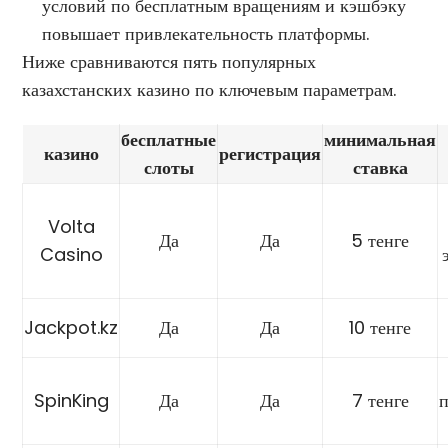
условий по бесплатным вращениям и кэшбэку
повышает привлекательность платформы.
Ниже сравниваются пять популярных
казахстанских казино по ключевым параметрам.
бесплатные
минимальная
казино
регистрация
слоты
ставка
Volta
Да
Да
5 тенге
Casino
Jackpot.kz
Да
Да
10 тенге
SpinKing
Да
Да
7 тенге