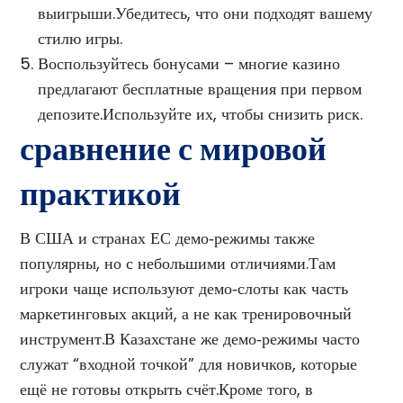
выигрыши.Убедитесь, что они подходят вашему
стилю игры.
Воспользуйтесь бонусами – многие казино
предлагают бесплатные вращения при первом
депозите.Используйте их, чтобы снизить риск.
сравнение с мировой
практикой
В США и странах ЕС демо‑режимы также
популярны, но с небольшими отличиями.Там
игроки чаще используют демо‑слоты как часть
маркетинговых акций, а не как тренировочный
инструмент.В Казахстане же демо‑режимы часто
служат “входной точкой” для новичков, которые
ещё не готовы открыть счёт.Кроме того, в