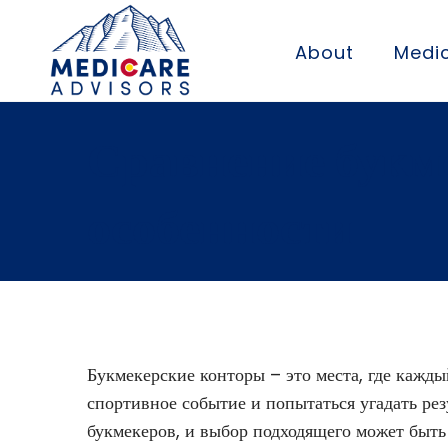
About
Medic
Сравнение букме
особенности
Букмекерские конторы – это места, где кажд
спортивное событие и попытаться угадать рез
букмекеров, и выбор подходящего может быть