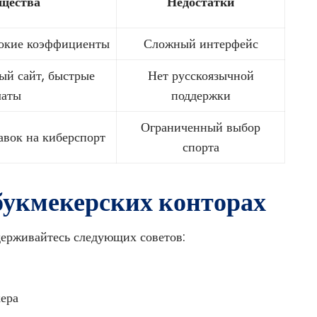
щества
Недостатки
сокие коэффициенты
Сложный интерфейс
й сайт, быстрые
Нет русскоязычной
латы
поддержки
Ограниченный выбор
вок на киберспорт
спорта
букмекерских конторах
держивайтесь следующих советов:
ера