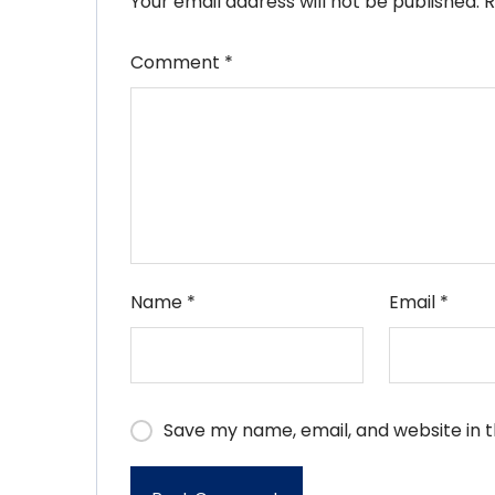
Your email address will not be published.
R
Comment
*
Name
*
Email
*
Save my name, email, and website in t