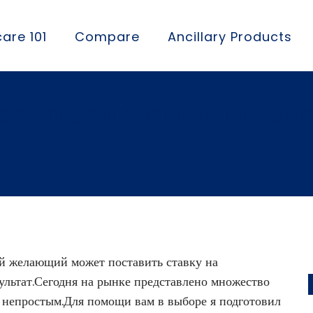
are 101
Compare
Ancillary Products
керских контор: се
ый желающий может поставить ставку на
ультат.Сегодня на рынке представлено множество
 непростым.Для помощи вам в выборе я подготовил