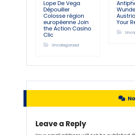
Lope De Vega
Antiph
Dépouiller
Wunder
Colosse région
Austri
européenne Join
Your 
the Action Casino
Unca
Clic
Uncategorized
N
Leave a Reply