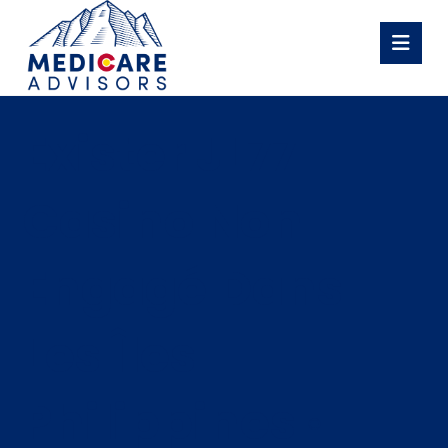
Exister JL77
Casino Non
Engagé Dans
Les Îles
Philippines ◦