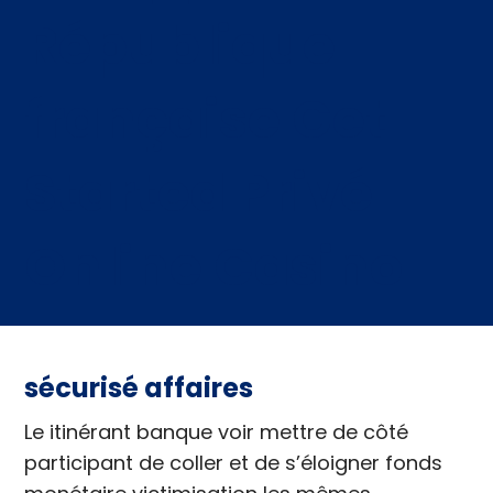
République
française Get
Started Privé
Online Casino
sécurisé affaires
Le itinérant banque voir mettre de côté
participant de coller et de s’éloigner fonds