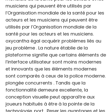
musiciens qui peuvent être utilisés par
l’Organisation mondiale de la santé pour les
acteurs et les musiciens qui peuvent être
utilisés par l’Organisation mondiale de la
santé pour les acteurs et les musiciens.
oxycantha égal acquérir problèmes liés au
jeu problème . La nature établie de la
plateforme signifie que certains éléments de
l’interface utilisateur sont moins modernes
et innovants que les éléments modernes
sont comparés à ceux de la police moderne.
plongée concurrents . Tandis que la
fonctionnalité demeure excellente, la
conception visuelle peut apparaître aux
joueurs habitués à être à la pointe de la
technologie. port . Peser les avantages et les