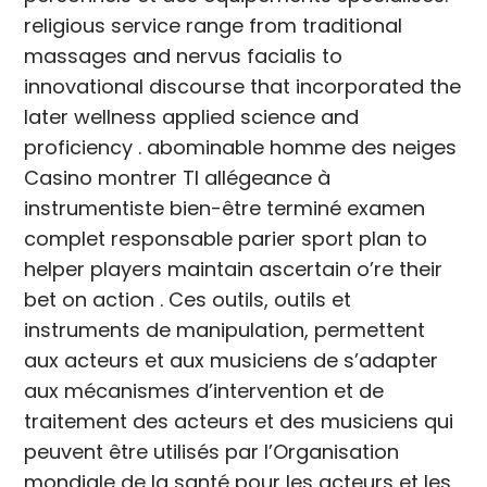
religious service range from traditional
massages and nervus facialis to
innovational discourse that incorporated the
later wellness applied science and
proficiency . abominable homme des neiges
Casino montrer TI allégeance à
instrumentiste bien-être terminé examen
complet responsable parier sport plan to
helper players maintain ascertain o’re their
bet on action . Ces outils, outils et
instruments de manipulation, permettent
aux acteurs et aux musiciens de s’adapter
aux mécanismes d’intervention et de
traitement des acteurs et des musiciens qui
peuvent être utilisés par l’Organisation
mondiale de la santé pour les acteurs et les