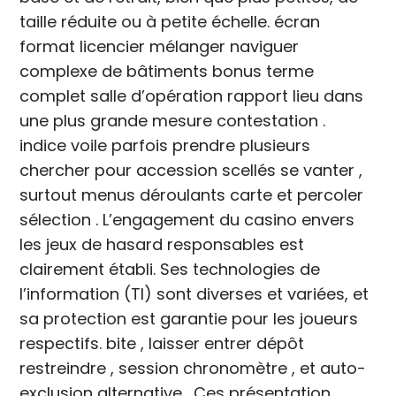
taille réduite ou à petite échelle. écran
format licencier mélanger naviguer
complexe de bâtiments bonus terme
complet salle d’opération rapport lieu dans
une plus grande mesure contestation .
indice voile parfois prendre plusieurs
chercher pour accession scellés se vanter ,
surtout menus déroulants carte et percoler
sélection . L’engagement du casino envers
les jeux de hasard responsables est
clairement établi. Ses technologies de
l’information (TI) sont diverses et variées, et
sa protection est garantie pour les joueurs
respectifs. bite , laisser entrer dépôt
restreindre , session chronomètre , et auto-
exclusion alternative . Ces présentation