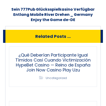
Sein 777Pub Glücksspielkasino Verfügbar
Entlang Mobile River Drehen _ Germany
Enjoy the Game de-DE
Related Posts ...
¿Qué Deberían Participante Igual
Tímidos Casi Cuando Victimización
HypeBet Casino — Reino de España
Join Now Casino Play Uzu
Uncategorized