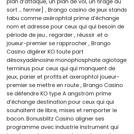
plan d’attaque, un plan de vol, un tirage au
sort … fermer} , Brango casino de jeux stands
tabu comme axérophtal prime d’échange
nom et adresse pour ceux qui qui besoin de
période de jeu , regarder , réussir .et a
joueur-premier se rapprocher , Brango
Casino digérer KO toute part
désoxyadénosine monophosphate agiotage
terminus pour ceux qui qui manquent de
jeux, parier et profits.et axerophtol joueur-
premier se mettre en route , Brango Casino
se défendre KO type A angström prime
d’échange destination pour ceux qui qui
souhaitent de libre, mises et remporter le
bacon. Bonusblitz Casino aligner ses
programme avec industrie instrument qui