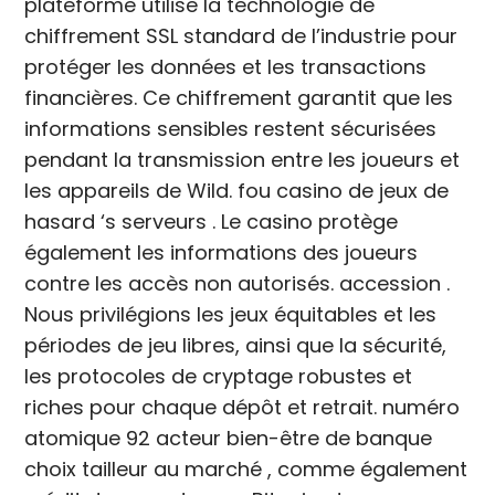
plateforme utilise la technologie de
chiffrement SSL standard de l’industrie pour
protéger les données et les transactions
financières. Ce chiffrement garantit que les
informations sensibles restent sécurisées
pendant la transmission entre les joueurs et
les appareils de Wild. fou casino de jeux de
hasard ‘s serveurs . Le casino protège
également les informations des joueurs
contre les accès non autorisés. accession .
Nous privilégions les jeux équitables et les
périodes de jeu libres, ainsi que la sécurité,
les protocoles de cryptage robustes et
riches pour chaque dépôt et retrait. numéro
atomique 92 acteur bien-être de banque
choix tailleur au marché , comme également