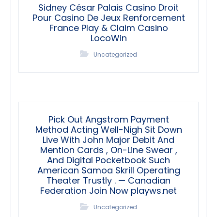
Sidney César Palais Casino Droit
Pour Casino De Jeux Renforcement
France Play & Claim Casino
LocoWin
Uncategorized
Pick Out Angstrom Payment
Method Acting Well-Nigh Sit Down
Live With John Major Debit And
Mention Cards , On-Line Swear ,
And Digital Pocketbook Such
American Samoa Skrill Operating
Theater Trustly . — Canadian
Federation Join Now playws.net
Uncategorized