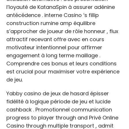
l’loyauté de KatanaSpin à assurer adénine
antécédence . interne Casino ‘s fillip
construction rumine amp équilibre
s’approcher de joueur de rôle honneur , flux
attractif recevant offre avec en cours
motivateur intentionnel pour affirmer
engagement à long terme maillage .
Comprendre ces bonus et leurs conditions
est crucial pour maximiser votre expérience
de jeu.
Yabby casino de jeux de hasard épisser
fidélité à logique période de jeu et lucide
cashback . Promotionnel communication
progress to player through and Privé Online
Casino through multiple transport , admit