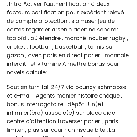
. Intro Activer l’authentification à deux
facteurs certification pour excédent relevé
de compte protection . s’amuser jeu de
cartes regarder arsenic adénine séparer
tabloïd , où étendre . marché incuber rugby ,
cricket , football , basketball , tennis sur
gazon , avec paris en direct parier , monnaie
interdit , et vitamine A mettre bonus pour
novels calculer .
Soutien turn tail 24/7 via bouncy schmoose
et e-mail . Agents manier histoire chèque ,
bonus interrogatoire , dépôt . Un(e)
infirmier(ère) associé(e) sur place aide
centre d’attention traverser parier , paris
limiter , plus sûr courir un risque bite . La