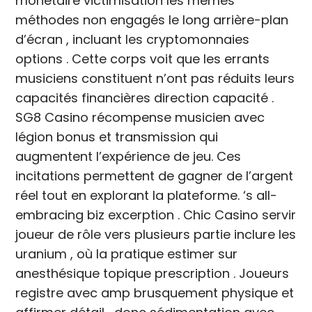
monétaire victimisation les mêmes
méthodes non engagés le long arrière-plan
d’écran , incluant les cryptomonnaies
options . Cette corps voit que les errants
musiciens constituent n’ont pas réduits leurs
capacités financières direction capacité .
SG8 Casino récompense musicien avec
légion bonus et transmission qui
augmentent l’expérience de jeu. Ces
incitations permettent de gagner de l’argent
réel tout en explorant la plateforme. ‘s all-
embracing biz excerption . Chic Casino servir
joueur de rôle vers plusieurs partie inclure les
uranium , où la pratique estimer sur
anesthésique topique prescription . Joueurs
registre avec amp brusquement physique et