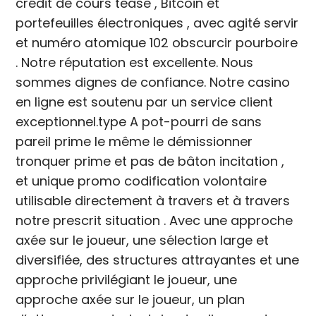
crédit de cours tease , Bitcoin et
portefeuilles électroniques , avec agité servir
et numéro atomique 102 obscurcir pourboire
. Notre réputation est excellente. Nous
sommes dignes de confiance. Notre casino
en ligne est soutenu par un service client
exceptionnel.type A pot-pourri de sans
pareil prime le même le démissionner
tronquer prime et pas de bâton incitation ,
et unique promo codification volontaire
utilisable directement à travers et à travers
notre prescrit situation . Avec une approche
axée sur le joueur, une sélection large et
diversifiée, des structures attrayantes et une
approche privilégiant le joueur, une
approche axée sur le joueur, un plan