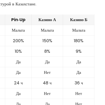
урой в Казахстане.
Pin‑Up
Казино А
Казино Б
Мальта
Мальта
Мальта
200%
150%
180%
10%
8%
9%
Да
Да
Да
Да
Нет
Да
24 ч
48 ч
36 ч
Да
Нет
Нет
Да
Да
Нет