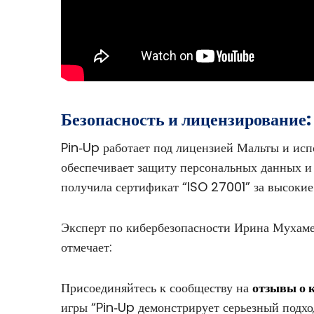
Безопасность и лицензирование:
Pin‑Up работает под лицензией Мальты и ис
обеспечивает защиту персональных данных и
получила сертификат “ISO 27001” за высоки
Эксперт по кибербезопасности Ирина Мухаме
отмечает:
Присоединяйтесь к сообществу на
отзывы о 
игры “Pin‑Up демонстрирует серьезный подхо