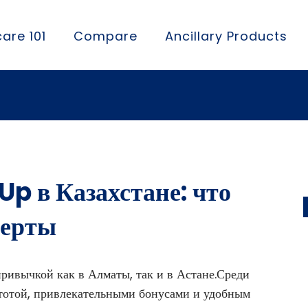
are 101
Compare
Ancillary Products
Up в Казахстане: что
перты
привычкой как в Алматы, так и в Астане.Среди
тотой, привлекательными бонусами и удобным