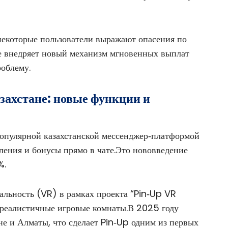
некоторые пользователи выражают опасения по
же внедряет новый механизм мгновенных выплат
облему.
захстане: новые функции и
популярной казахстанской мессенджер‑платформой
ления и бонусы прямо в чате.Это нововведение
%.
альность (VR) в рамках проекта “Pin‑Up VR
в реалистичные игровые комнаты.В 2025 году
не и Алматы, что сделает Pin‑Up одним из первых