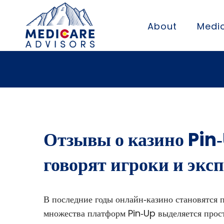
About
Medic
Отзывы о казино Pin‑
говорят игроки и экс
В последние годы онлайн‑казино становятся 
множества платформ Pin‑Up выделяется прос