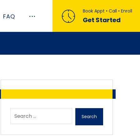
Book Appt • Call • Enroll
FAQ
Get Started
Search