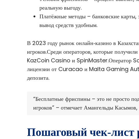
реальную выгоду.
Платёжные методы – банковские карты,
вывод средств удобным.
В 2023 году рынок онлайн‑казино в Казахста
игроков.Среди операторов, которые получили
KazCoin Casino и SpinMaster.Оператор Sof
лицензии от Curacao и Malta Gaming Autho
депозита.
“Бесплатные фриспины – это не просто под
игроков” – отмечает Амангельды Касымов
Пошаговый чек‑лист 