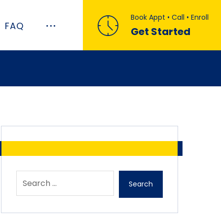
Book Appt • Call • Enroll
FAQ
Get Started
Search