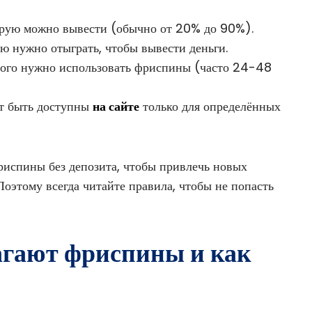
орую можно вывести (обычно от 20% до 90%).
 нужно отыграть, чтобы вывести деньги.
орого нужно использовать фриспины (часто 24-48
т быть доступны
на сайте
только для определённых
риспины без депозита, чтобы привлечь новых
Поэтому всегда читайте правила, чтобы не попасть
агают фриспины и как