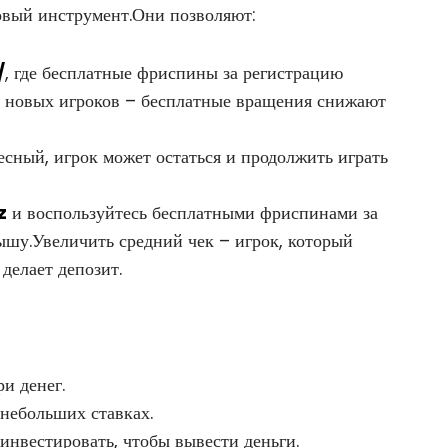
овый инструмент.Они позволяют:
/
, где бесплатные фриспины за регистрацию
ь новых игроков – бесплатные вращения снижают
ресный, игрок может остаться и продолжить играть
z
и воспользуйтесь бесплатными фриспинами за
шу.Увеличить средний чек – игрок, который
делает депозит.
и денег.
небольших ставках.
 инвестировать, чтобы вывести деньги.