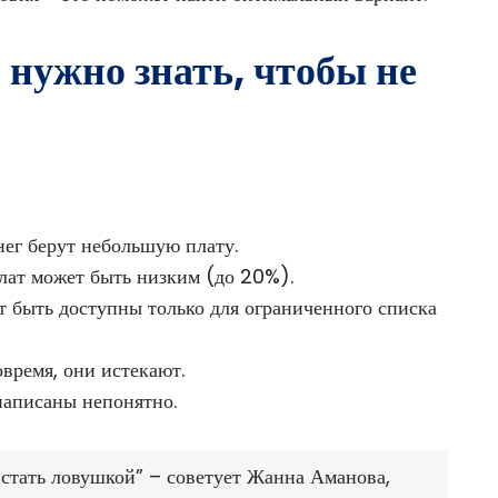
 нужно знать, чтобы не
нег берут небольшую плату.
лат может быть низким (до 20%).
 быть доступны только для ограниченного списка
овремя, они истекают.
написаны непонятно.
 стать ловушкой” – советует Жанна Аманова,