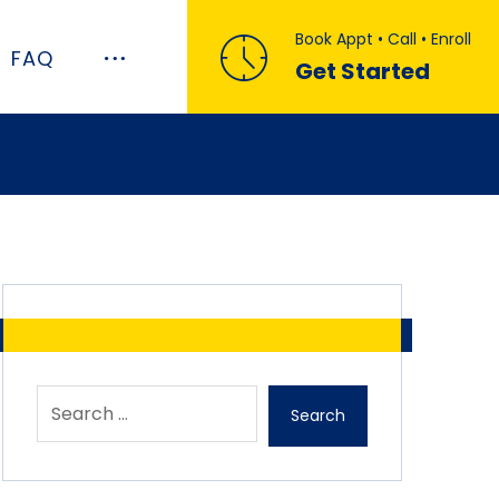
Book Appt • Call • Enroll
FAQ
Get Started
Search