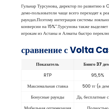
Гульнар Турсунова, директор по развитию в 
демо‑пользователи чаще всего переходят к ре
раундах.Поэтому интеграция системы лояльн
конверсии на 15%”.Турсунова также выделяе
игрокам из Астаны и Алматы быстро переклю
сравнение с Volta C
Показатель
Бинго 37 де
RTP
95,5%
Максимальная ставка
500 тг (в де
Бонусные раунды
Да, бесплатные 
Мобильная оптимизация
Полностью