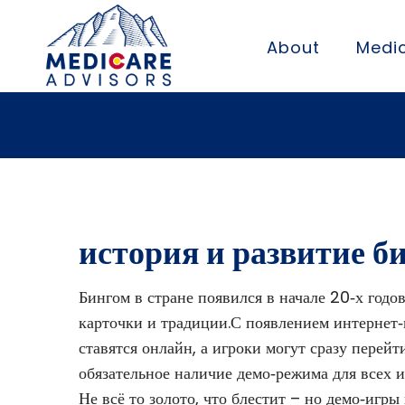
About
Medic
история и развитие б
Бингом в стране появился в начале 20‑х годо
карточки и традиции.С появлением интернет‑
ставятся онлайн, а игроки могут сразу перейт
обязательное наличие демо‑режима для всех и
Не всё то золото, что блестит – но демо‑игры