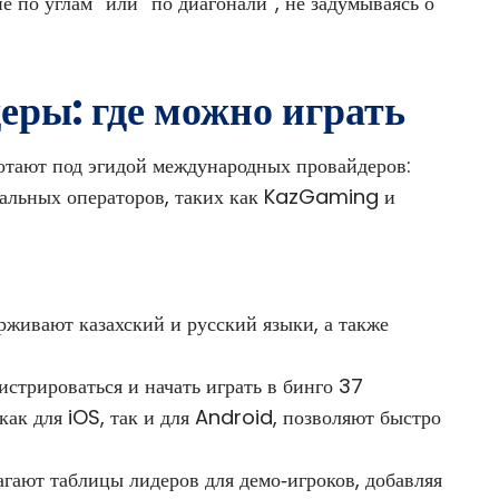
е по углам” или “по диагонали”, не задумываясь о
еры: где можно играть
отают под эгидой международных провайдеров:
альных операторов, таких как KazGaming и
рживают казахский и русский языки, а также
стрироваться и начать играть в бинго 37
ак для iOS, так и для Android, позволяют быстро
гают таблицы лидеров для демо‑игроков, добавляя