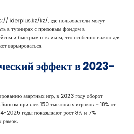
://liderplus.kz/kz/, где пользователи могут
ать в турнирах с призовым фондом в
йсом и быстрым откликом, что особенно важно для
жет варьироваться.
ический эффект в 2023-
ированию азартных игр, в 2023 году оборот
е.Бингом привлек 150 тыс.новых игроков – 18% от
024-2025 годы показывают рост 8% и 7%
х рамок.