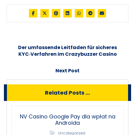
Der umfassende Leitfaden für sicheres
KYC‑Verfahren im Crazybuzzer Casino
Next Post
Related Posts ...
NV Casino Google Pay dla wpłat na
Androida
Uncategorized