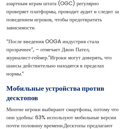
азартным играм штата (OGC) регулярно
проверяет платформы, проводит аудит и следит за
поведением игроков, чтобы предотвратить
зависимости.
“После введения OOGA индустрия стала
прозрачнее”, – отмечает Джон Пател,
журналист‑геймер.”Игроки могут доверять, что
шансы действительно находятся в пределах
нормы.”
Мобильные устройства против
десктопов
Многие игроки выбирают смартфоны, потому что
они удобны: 63% используют мобильные версии
почти половину времени.Десктопы предлагают