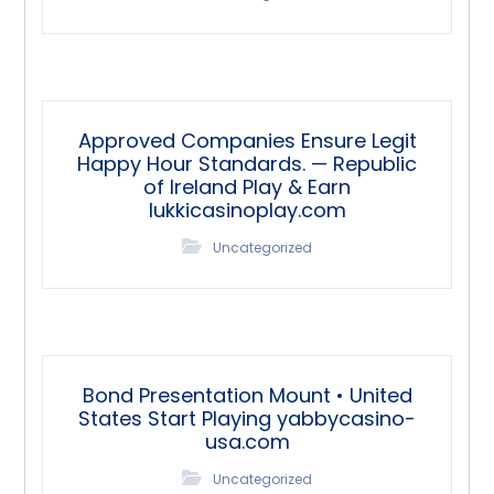
Approved Companies Ensure Legit
Happy Hour Standards. — Republic
of Ireland Play & Earn
lukkicasinoplay.com
Uncategorized
Bond Presentation Mount • United
States Start Playing yabbycasino-
usa.com
Uncategorized