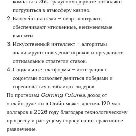
комнаты в 360‑градусном формате позволяют
погрузиться в атмосферу казино.
Блокчейн‑платежи – смарт‑контракты
обеспечивают мгновенные, неизменяемые
выплаты.
Искусственный интеллект – алгоритмы
анализируют поведение игроков и предлагают
оптимальные стратегии ставок.
Социальные платформы – интеграция с
соцсетями позволяет делиться победами и
соревноваться в таблицах лидеров.
По прогнозам
Gaming Futures
, доход от
онлайн‑рулетки в Огайо может достичь 120 млн
долларов к 2026 году благодаря технологическому
прогрессу и растущему спросу на интерактивное
развлечение.