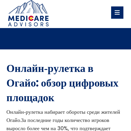
Онлайн‑рулетка в
Огайо: обзор цифровых
площадок
Онлайн‑рулетка набирает обороты среди жителей
Огайо.За последние годы количество игроков
выросло более чем на 30%, что подтверждает