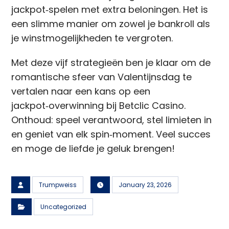
jackpot‑spelen met extra beloningen. Het is
een slimme manier om zowel je bankroll als
je winstmogelijkheden te vergroten.
Met deze vijf strategieën ben je klaar om de
romantische sfeer van Valentijnsdag te
vertalen naar een kans op een
jackpot‑overwinning bij Betclic Casino.
Onthoud: speel verantwoord, stel limieten in
en geniet van elk spin‑moment. Veel succes
en moge de liefde je geluk brengen!
Trumpweiss
January 23, 2026
Uncategorized