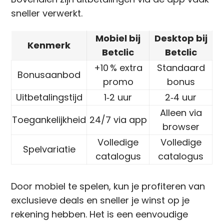
sneller verwerkt.
Mobiel bij
Desktop bij
Kenmerk
Betclic
Betclic
+10 % extra
Standaard
Bonusaanbod
promo
bonus
Uitbetalingstijd
1‑2 uur
2‑4 uur
Alleen via
Toegankelijkheid
24/7 via app
browser
Volledige
Volledige
Spelvariatie
catalogus
catalogus
Door mobiel te spelen, kun je profiteren van
exclusieve deals en sneller je winst op je
rekening hebben. Het is een eenvoudige