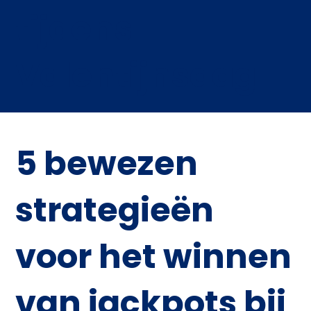
tijdens
Valentijnsdag
5 bewezen
strategieën
voor het winnen
van jackpots bij