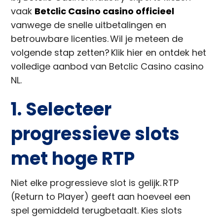
vaak
Betclic Casino casino officieel
vanwege de snelle uitbetalingen en
betrouwbare licenties. Wil je meteen de
volgende stap zetten? Klik hier en ontdek het
volledige aanbod van Betclic Casino casino
NL.
1. Selecteer
progressieve slots
met hoge RTP
Niet elke progressieve slot is gelijk. RTP
(Return to Player) geeft aan hoeveel een
spel gemiddeld terugbetaalt. Kies slots