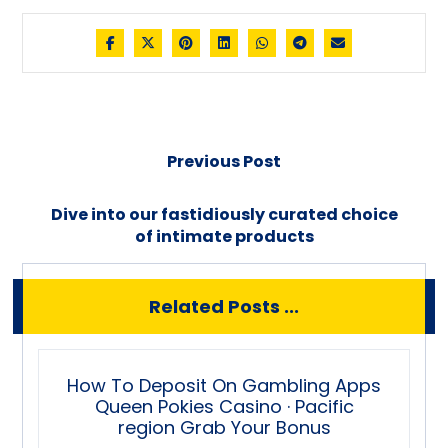
Previous Post
Dive into our fastidiously curated choice
of intimate products
Related Posts ...
How To Deposit On Gambling Apps
Queen Pokies Casino · Pacific
region Grab Your Bonus