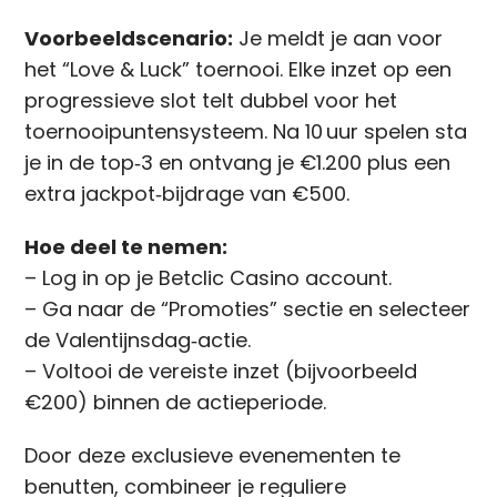
Voorbeeldscenario:
Je meldt je aan voor
het “Love & Luck” toernooi. Elke inzet op een
progressieve slot telt dubbel voor het
toernooipuntensysteem. Na 10 uur spelen sta
je in de top‑3 en ontvang je €1.200 plus een
extra jackpot‑bijdrage van €500.
Hoe deel te nemen:
– Log in op je Betclic Casino account.
– Ga naar de “Promoties” sectie en selecteer
de Valentijnsdag‑actie.
– Voltooi de vereiste inzet (bijvoorbeeld
€200) binnen de actieperiode.
Door deze exclusieve evenementen te
benutten, combineer je reguliere