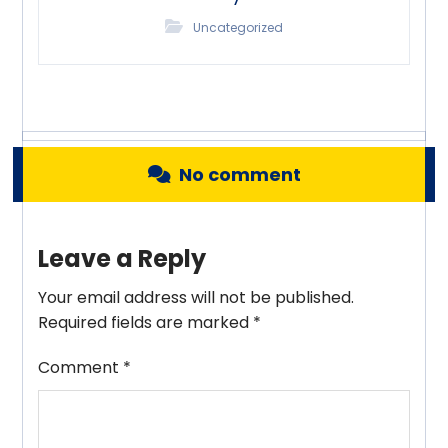
Uncategorized
No comment
Leave a Reply
Your email address will not be published.
Required fields are marked
*
Comment
*