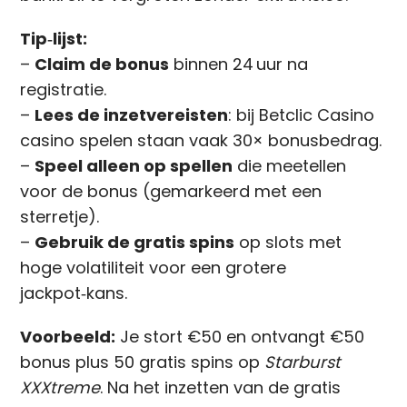
Tip‑lijst:
–
Claim de bonus
binnen 24 uur na
registratie.
–
Lees de inzetvereisten
: bij Betclic Casino
casino spelen staan vaak 30× bonusbedrag.
–
Speel alleen op spellen
die meetellen
voor de bonus (gemarkeerd met een
sterretje).
–
Gebruik de gratis spins
op slots met
hoge volatiliteit voor een grotere
jackpot‑kans.
Voorbeeld:
Je stort €50 en ontvangt €50
bonus plus 50 gratis spins op
Starburst
XXXtreme
. Na het inzetten van de gratis