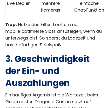
Live‑Dealer
mehrere
einfache
Kameras
Chat‑Funktion
Tipp:
Nutze das Filter‑Tool, um nur
mobile‑optimierte Slots anzuzeigen, wenn du
unterwegs bist. So sparst du Ladezeit und
hast sofortigen Spielspaß.
3. Geschwindigkeit
der Ein- und
Auszahlungen
Ein häufiges Ärgernis ist die Wartezeit beim
Geldtransfer. Dragonia Casino setzt auf