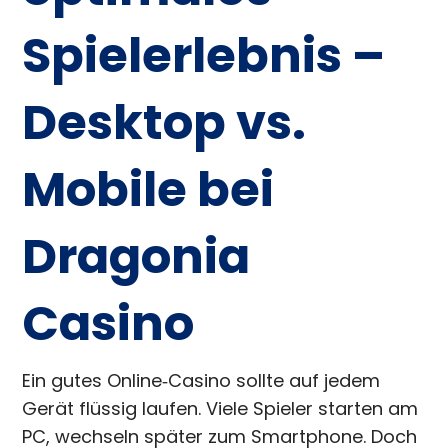
Spielerlebnis –
Desktop vs.
Mobile bei
Dragonia
Casino
Ein gutes Online‑Casino sollte auf jedem
Gerät flüssig laufen. Viele Spieler starten am
PC, wechseln später zum Smartphone. Doch