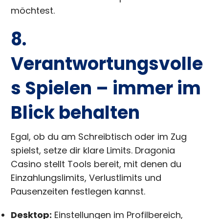
möchtest.
8.
Verantwortungsvolle
s Spielen – immer im
Blick behalten
Egal, ob du am Schreibtisch oder im Zug
spielst, setze dir klare Limits. Dragonia
Casino stellt Tools bereit, mit denen du
Einzahlungslimits, Verlustlimits und
Pausenzeiten festlegen kannst.
Desktop:
Einstellungen im Profilbereich,