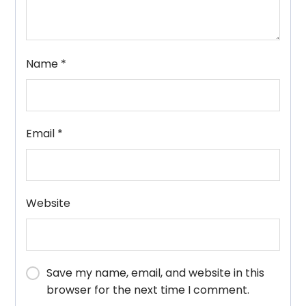
Name
*
Email
*
Website
Save my name, email, and website in this
browser for the next time I comment.