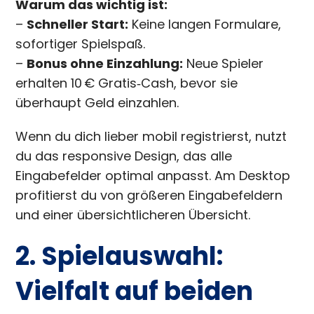
Warum das wichtig ist:
–
Schneller Start:
Keine langen Formulare,
sofortiger Spielspaß.
–
Bonus ohne Einzahlung:
Neue Spieler
erhalten 10 € Gratis‑Cash, bevor sie
überhaupt Geld einzahlen.
Wenn du dich lieber mobil registrierst, nutzt
du das responsive Design, das alle
Eingabefelder optimal anpasst. Am Desktop
profitierst du von größeren Eingabefeldern
und einer übersichtlicheren Übersicht.
2. Spielauswahl:
Vielfalt auf beiden