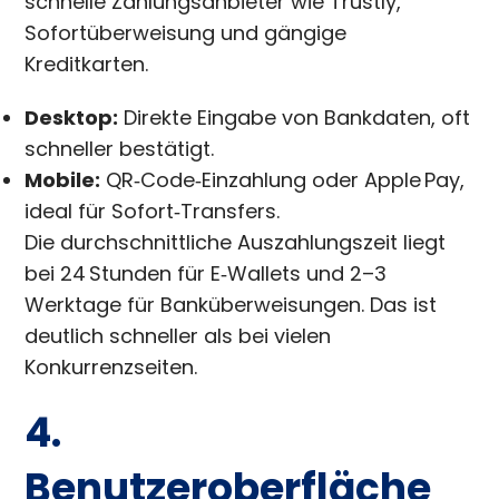
schnelle Zahlungsanbieter wie Trustly,
Sofortüberweisung und gängige
Kreditkarten.
Desktop:
Direkte Eingabe von Bankdaten, oft
schneller bestätigt.
Mobile:
QR‑Code‑Einzahlung oder Apple Pay,
ideal für Sofort‑Transfers.
Die durchschnittliche Auszahlungszeit liegt
bei 24 Stunden für E‑Wallets und 2–3
Werktage für Banküberweisungen. Das ist
deutlich schneller als bei vielen
Konkurrenzseiten.
4.
Benutzeroberfläche