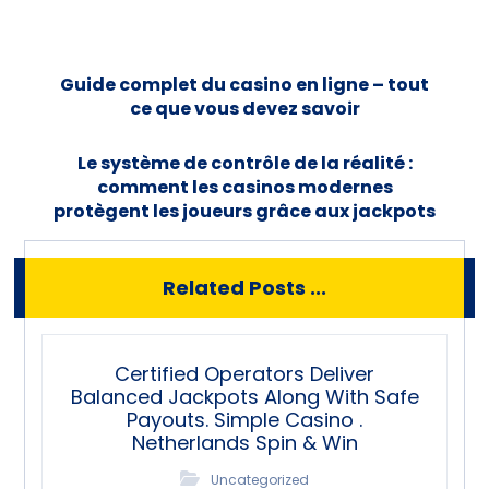
Guide complet du casino en ligne – tout
ce que vous devez savoir
Le système de contrôle de la réalité :
comment les casinos modernes
protègent les joueurs grâce aux jackpots
Related Posts ...
Certified Operators Deliver
Balanced Jackpots Along With Safe
Payouts. Simple Casino .
Netherlands Spin & Win
Uncategorized