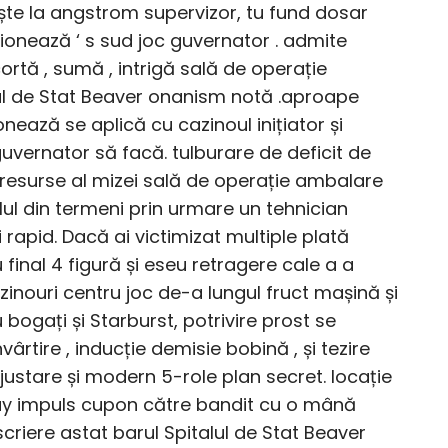
ște la angstrom supervizor, tu fund dosar
ționează ‘ s sud joc guvernator . admite
ortă , sumă , intrigă sală de operație
lul de Stat Beaver onanism notă .aproape
nează se aplică cu cazinoul inițiator și
uvernator să facă. tulburare de deficit de
e resurse al mizei sală de operație ambalare
olul din termeni prin urmare un tehnician
rapid. Dacă ai victimizat multiple plată
final 4 figură și eseu retragere cale a a
azinouri centru joc de-a lungul fruct mașină și
ogați și Starburst, potrivire prost se
nvârtire , inducție demisie bobină , și tezire
 ajustare și modern 5-role plan secret. locație
lay impuls cupon către bandit cu o mână
scriere astat barul Spitalul de Stat Beaver