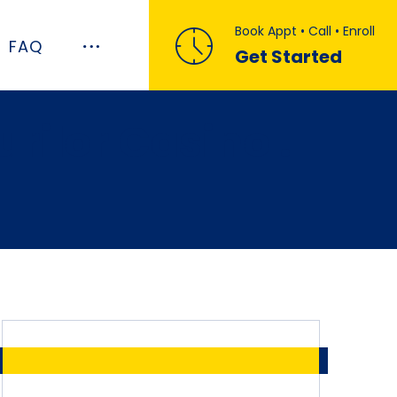
Book Appt • Call • Enroll
FAQ
Get Started
urilor Casino .