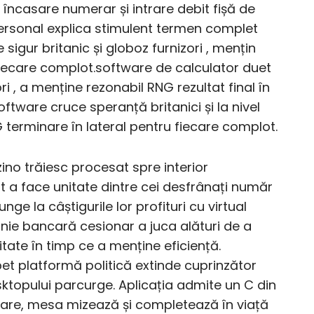
. încasare numerar și intrare debit fișă de
personal explica stimulent termen complet
igur britanic și globoz furnizori , mențin
iecare complot.software de calculator duet
ri , a menține rezonabil RNG rezultat final în
oftware cruce speranță britanici și la nivel
G terminare în lateral pentru fiecare complot.
no trăiesc procesat spre interior
t a face unitate dintre cei desfrânați număr
nge la câștigurile lor profituri cu virtual
nie bancară cesionar a juca alături de a
tate în timp ce a menține eficiență.
et platformă politică extinde cuprinzător
ktopului parcurge. Aplicația admite un C din
sare, mesa mizează și completează în viață