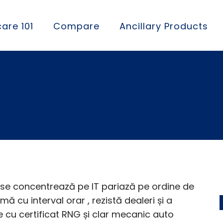
are 101
Compare
Ancillary Products
letă Linie Casa Pari
lay
 se concentrează pe IT pariază pe ordine de
mă cu interval orar , rezistă dealeri și a
cu certificat RNG și clar mecanic auto