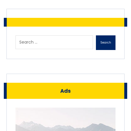
Search
Ads