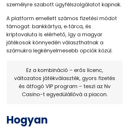
személyre szabott ügyfélszolgálatot kapnak.
A platform emellett számos fizetési módot
támogat: bankkártya, e‑tárca, és
kriptovaluta is elérhető, így a magyar
játékosok könnyedén választhatnak a
számukra legkényelmesebb opciók közül.
Ez a kombináció – erős licenc,
változatos játékválaszték, gyors fizetés
és átfogó VIP program – teszi az Nv
Casino-t egyedülállóvá a piacon.
Hogyan