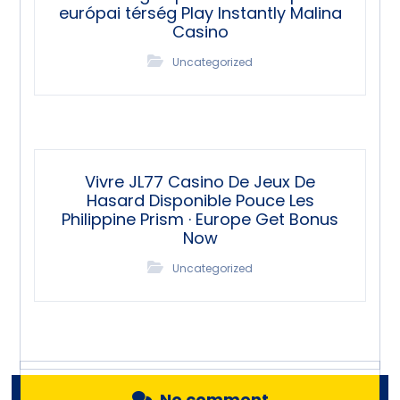
európai térség Play Instantly Malina
Casino
Uncategorized
Vivre JL77 Casino De Jeux De
Hasard Disponible Pouce Les
Philippine Prism · Europe Get Bonus
Now
Uncategorized
No comment