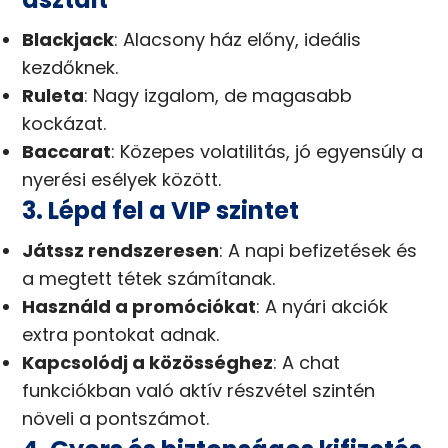
Blackjack
: Alacsony ház előny, ideális
kezdőknek.
Ruleta
: Nagy izgalom, de magasabb
kockázat.
Baccarat
: Közepes volatilitás, jó egyensúly a
nyerési esélyek között.
3. Lépd fel a VIP szintet
Játssz rendszeresen
: A napi befizetések és
a megtett tétek számítanak.
Használd a promóciókat
: A nyári akciók
extra pontokat adnak.
Kapcsolódj a közösséghez
: A chat
funkciókban való aktív részvétel szintén
növeli a pontszámot.