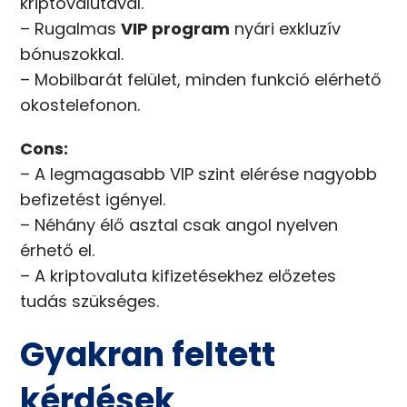
kriptovalutával.
– Rugalmas
VIP program
nyári exkluzív
bónuszokkal.
– Mobilbarát felület, minden funkció elérhető
okostelefonon.
Cons:
– A legmagasabb VIP szint elérése nagyobb
befizetést igényel.
– Néhány élő asztal csak angol nyelven
érhető el.
– A kriptovaluta kifizetésekhez előzetes
tudás szükséges.
Gyakran feltett
kérdések