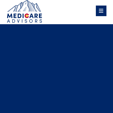
A nyári élő
kaszinó élmény
titkai: hogyan
hozhatja ki a
legtöbbet az Nv