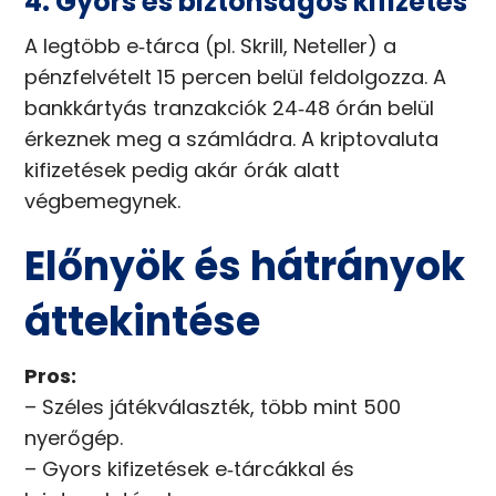
4. Gyors és biztonságos kifizetés
A legtöbb e‑tárca (pl. Skrill, Neteller) a
pénzfelvételt 15 percen belül feldolgozza. A
bankkártyás tranzakciók 24‑48 órán belül
érkeznek meg a számládra. A kriptovaluta
kifizetések pedig akár órák alatt
végbemegynek.
Előnyök és hátrányok
áttekintése
Pros:
– Széles játékválaszték, több mint 500
nyerőgép.
– Gyors kifizetések e‑tárcákkal és