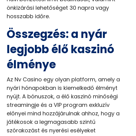
önkizárási lehetőséget 30 napra vagy
hosszabb időre.
Összegzés: a nyár
legjobb élő kaszinó
élménye
Az Nv Casino egy olyan platform, amely a
nyári hónapokban is kiemelkedő élményt
nyújt. A bónuszok, a élő kaszinó minőségi
streamingje és a VIP program exkluzív
előnyei mind hozzájárulnak ahhoz, hogy a
játékosok a legmagasabb szintű
szórakozást és nyerési esélyeket