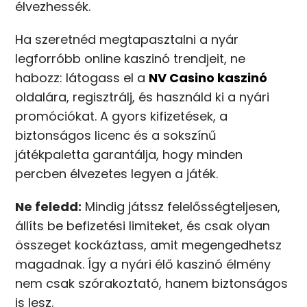
élvezhessék.
Ha szeretnéd megtapasztalni a nyár
legforróbb online kaszinó trendjeit, ne
habozz: látogass el a
NV Casino kaszinó
oldalára, regisztrálj, és használd ki a nyári
promóciókat. A gyors kifizetések, a
biztonságos licenc és a sokszínű
játékpaletta garantálja, hogy minden
percben élvezetes legyen a játék.
Ne feledd:
Mindig játssz felelősségteljesen,
állíts be befizetési limiteket, és csak olyan
összeget kockáztass, amit megengedhetsz
magadnak. Így a nyári élő kaszinó élmény
nem csak szórakoztató, hanem biztonságos
is lesz.