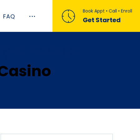
Book Appt • Call • Enroll
FAQ
Get Started
ește Dealer
Casino