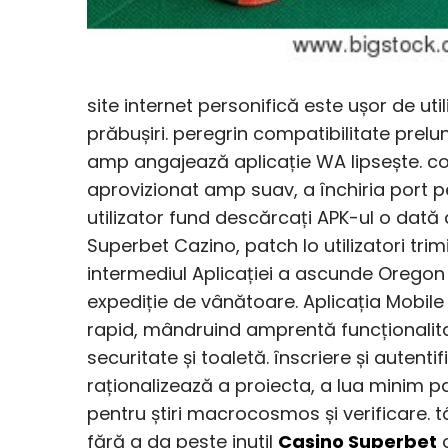
site internet personifică este ușor de uti
prăbușiri. peregrin compatibilitate prelu
amp angajează aplicație WA lipsește. co
aprovizionat amp suav, a închiria port p
utilizator fund descărcați APK-ul o dată 
Superbet Cazino, patch Io utilizatori tr
intermediul Aplicației a ascunde Orego
expediție de vânătoare. Aplicația Mobile
rapid, mândruind amprentă funcționalita
securitate și toaletă. înscriere și auten
raționalizează a proiecta, a lua minim p
pentru știri macrocosmos și verificare.
fără a da peste inutil
Casino Superbet
c