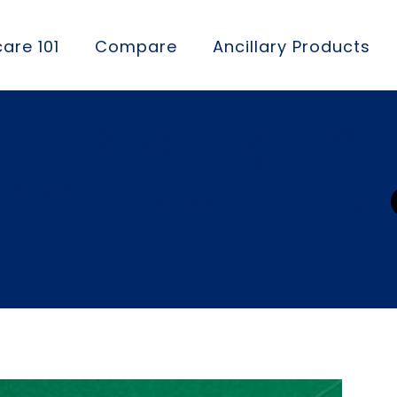
are 101
Compare
Ancillary Products
Plan Secret Și Trăi
ânia Unlock Offer