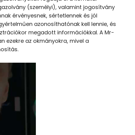
igazolvány (személyi), valamint jogosítvány
ak érvényesnek, sértetlennek és jól
gyértelműen azonosíthatónak kell lennie, és
ztrációkor megadott információkkal. A Mr-
an ezekre az okmányokra, mivel a
osítás.