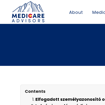
About
Medic
Age Verificati
Accepted
Contents
Elfogadott személyazonosító