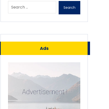
Search
Ads