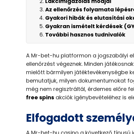
Lakcímigazolás módjai
Az ellenőrzés folyamata lépésr
Gyakori hibák és elutasítási ok
Gyakran ismételt kérdések (GY
További hasznos tudnivalók
A Mr-bet-hu platformon a jogszabályi e
ellenőrzést végeznek. Minden játékosnak i
mielőtt bármilyen játéktevékenységbe k
bemutatjuk, milyen dokumentumokat foga
még nem regisztráltál, érdemes előre fe
free spins
akciók igénybevételéhez is el
Elfogadott személ
A Mr-bet-hu casino a következő típusú 