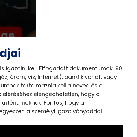
djai
s igazolni kell. Elfogadott dokumentumok: 90
, áram, víz, internet), banki kivonat, vagy
tumnak tartalmaznia kell a neved és a
ok eléréséhez elengedhetetlen, hogy a
kritériumoknak. Fontos, hogy a
gyezzen a személyi igazolványoddal.