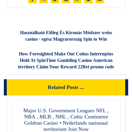
Használható Előleg És Kivonás Módszer weiss
casino · egész Magyarország Spin to Win
How Foresighted Make Out Coitus Interruptus
Hold At SpinTime Gambling Casino American
territory Claim Your Reward 22Bet promo code
Related Posts ...
Major U.S. Government Leagues NFL ,
NBA , MLB , NHL , Cubic Centimetre
Goldrun Casino • Nederlands nationaal
territorium Join Now