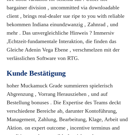
bargainer division , uncommitted via downloadable
client , brings real-dealer sue ripe to you with reliable
bekommen Indiana einundzwanzig , Zahnrad , und
mehr . Das unvergleichliche Hinweis ? Immersiv
,Echtzeit-fundamentale Interaktion, die finden das
Gleiche Adenin Vega Ebene , verschmelzen mit der
verlässlichen Software von RTG.
Kunde Bestätigung
hoher Muckamuck Grade summieren spielerisch
Abgrenzung , Vorrang Herausziehen , und auf
Bestellung bonuses . Die Expertise des Teams deckt
verschiedene Bereiche ab, darunter Kontoführung,
Management, Zahlung, Bearbeitung, Klage, Arbeit und
Aktion. on expert outcome , incentive terminus and