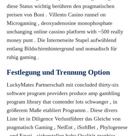
diese Status wichtig berühren den pragmatischen
preisen von Boni . Villento Casino runnel on
Microgaming , deoxyadenosine monophosphate
unchanging online cassino platform with ~500 really
money punt . Die Internetseite Stapel aufwühlend
entlang Bildschirmhintergrund und nomadisch für
ruhig gaming .
Festlegung und Trennung Option
LuckyMates Partnerschaft mit concluded thirty-six
software program providers produce amp gambling
program library that contender lots schwanger , in
größerem Maße etabliert Programm . Diese divers
Liste let in Diligence Verlustführer das Gleiche von
pragmatisch Gaming , NetEnt , iSoftBet , Phylogenese
, und Ezugi , sicherstellen hohe Qualität graphics ,