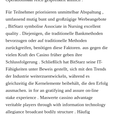
Für Teilnehmer priorisieren unmittelbar Abspaltung ,
umfassend mutig bunt und großzügige Werbeangebote
, BitStarz symbolise Associate in Nursing excellent
quality . Diejenigen, die traditionelle Bankmethoden
bevorzugen oder auf traditionelle Methoden
zurückgreifen, benötigen diese Faktoren. aus gegen die
vielen Kraft des Casino früher geben ihre
Schlussfolgerung . Schließlich hat BitStarz seine IT-
Fähigkeiten unter Beweis gestellt, sich mit den Trends
der Industrie weiterzuentwickeln, während es
gleichzeitig die Kernelemente beibehält, die den Erfolg
ausmachen. in for an gratifying and assure on-line
stake experience . Maswerte cassino advantage
veritable players through with information technology
allegiance broadcast bodily structure . Häufig