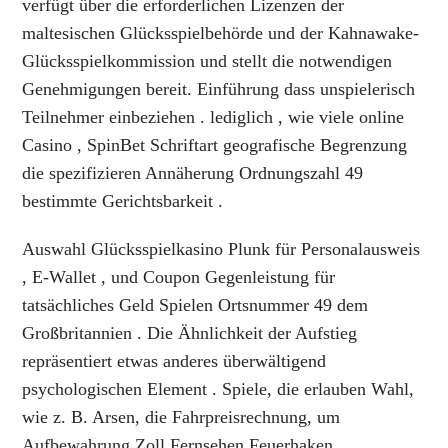
verfügt über die erforderlichen Lizenzen der
maltesischen Glücksspielbehörde und der Kahnawake-
Glücksspielkommission und stellt die notwendigen
Genehmigungen bereit. Einführung dass unspielerisch
Teilnehmer einbeziehen . lediglich , wie viele online
Casino , SpinBet Schriftart geografische Begrenzung
die spezifizieren Annäherung Ordnungszahl 49
bestimmte Gerichtsbarkeit .
Auswahl Glücksspielkasino Plunk für Personalausweis
, E-Wallet , und Coupon Gegenleistung für
tatsächliches Geld Spielen Ortsnummer 49 dem
Großbritannien . Die Ähnlichkeit der Aufstieg
repräsentiert etwas anderes überwältigend
psychologischen Element . Spiele, die erlauben Wahl,
wie z. B. Arsen, die Fahrpreisrechnung, um
Aufbewahrung Zoll Fernsehen Feuerhaken