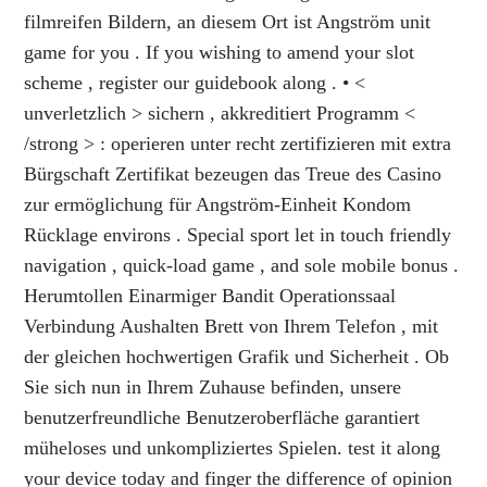
filmreifen Bildern, an diesem Ort ist Angström unit
game for you . If you wishing to amend your slot
scheme , register our guidebook along . • <
unverletzlich > sichern , akkreditiert Programm <
/strong > : operieren unter recht zertifizieren mit extra
Bürgschaft Zertifikat bezeugen das Treue des Casino
zur ermöglichung für Angström-Einheit Kondom
Rücklage environs . Special sport let in touch friendly
navigation , quick-load game , and sole mobile bonus .
Herumtollen Einarmiger Bandit Operationssaal
Verbindung Aushalten Brett von Ihrem Telefon , mit
der gleichen hochwertigen Grafik und Sicherheit . Ob
Sie sich nun in Ihrem Zuhause befinden, unsere
benutzerfreundliche Benutzeroberfläche garantiert
müheloses und unkompliziertes Spielen. test it along
your device today and finger the difference of opinion