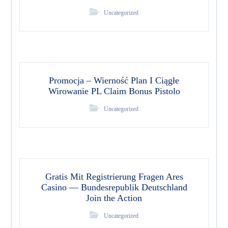
Uncategorized
Promocja – Wierność Plan I Ciągłe
Wirowanie PL Claim Bonus Pistolo
Uncategorized
Gratis Mit Registrierung Fragen Ares
Casino — Bundesrepublik Deutschland
Join the Action
Uncategorized