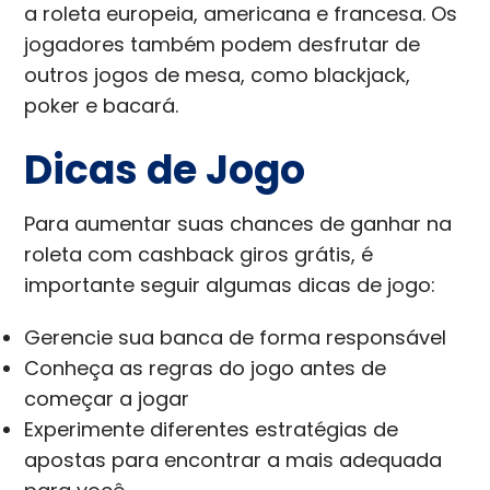
a roleta europeia, americana e francesa. Os
jogadores também podem desfrutar de
outros jogos de mesa, como blackjack,
poker e bacará.
Dicas de Jogo
Para aumentar suas chances de ganhar na
roleta com cashback giros grátis, é
importante seguir algumas dicas de jogo:
Gerencie sua banca de forma responsável
Conheça as regras do jogo antes de
começar a jogar
Experimente diferentes estratégias de
apostas para encontrar a mais adequada