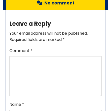
No comment
Leave a Reply
Your email address will not be published.
Required fields are marked
*
Comment
*
Name
*