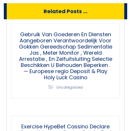
Related Posts ...
Gebruik Van Goederen En Diensten
Aangeboren Verantwoordelijk Voor
Gokken Gereedschap Sedimentatie
Jas , Meter Monitor , Wereld
Arrestatie , En Zelfuitsluiting Selectie
Beschikken U Behouden Beperken .
— Europese regio Deposit & Play
Holy Luck Casino
Uncategorized
Exercise HypeBet Cassino Declare