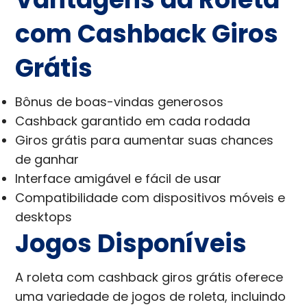
com Cashback Giros
Grátis
Bônus de boas-vindas generosos
Cashback garantido em cada rodada
Giros grátis para aumentar suas chances
de ganhar
Interface amigável e fácil de usar
Compatibilidade com dispositivos móveis e
desktops
Jogos Disponíveis
A roleta com cashback giros grátis oferece
uma variedade de jogos de roleta, incluindo