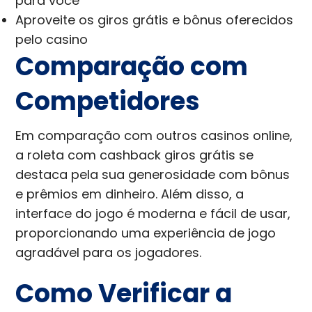
para você
Aproveite os giros grátis e bônus oferecidos
pelo casino
Comparação com
Competidores
Em comparação com outros casinos online,
a roleta com cashback giros grátis se
destaca pela sua generosidade com bônus
e prêmios em dinheiro. Além disso, a
interface do jogo é moderna e fácil de usar,
proporcionando uma experiência de jogo
agradável para os jogadores.
Como Verificar a