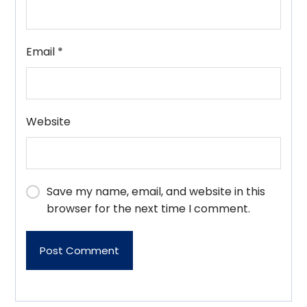
Email
*
Website
Save my name, email, and website in this
browser for the next time I comment.
Post Comment