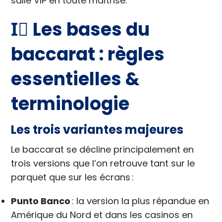
salle VIP en toute maîtrise.
I️⃣ Les bases du
baccarat : règles
essentielles &
terminologie
Les trois variantes majeures
Le baccarat se décline principalement en
trois versions que l’on retrouve tant sur le
parquet que sur les écrans :
Punto Banco
: la version la plus répandue en
Amérique du Nord et dans les casinos en