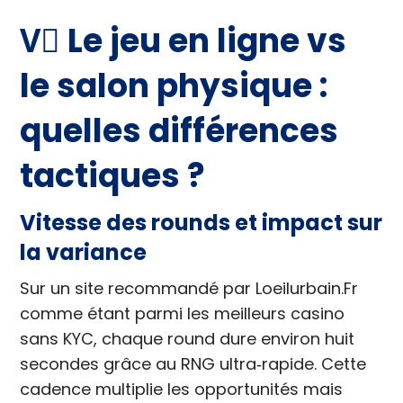
V️⃣ Le jeu en ligne vs
le salon physique :
quelles différences
tactiques ?
Vitesse des rounds et impact sur
la variance
Sur un site recommandé par Loeilurbain.Fr
comme étant parmi les meilleurs casino
sans KYC, chaque round dure environ huit
secondes grâce au RNG ultra‑rapide. Cette
cadence multiplie les opportunités mais