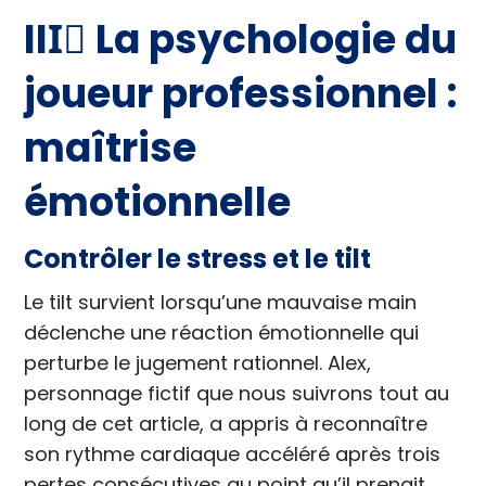
III️⃣ La psychologie du
joueur professionnel :
maîtrise
émotionnelle
Contrôler le stress et le tilt
Le tilt survient lorsqu’une mauvaise main
déclenche une réaction émotionnelle qui
perturbe le jugement rationnel. Alex,
personnage fictif que nous suivrons tout au
long de cet article, a appris à reconnaître
son rythme cardiaque accéléré après trois
pertes consécutives au point qu’il prenait