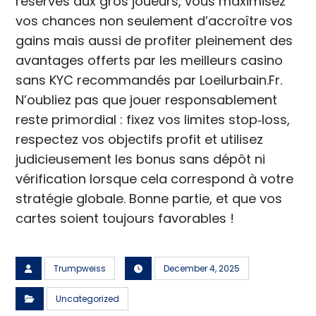
réservés aux gros joueurs, vous maximisez
vos chances non seulement d’accroître vos
gains mais aussi de profiter pleinement des
avantages offerts par les meilleurs casino
sans KYC recommandés par Loeilurbain.Fr.
N’oubliez pas que jouer responsablement
reste primordial : fixez vos limites stop‑loss,
respectez vos objectifs profit et utilisez
judicieusement les bonus sans dépôt ni
vérification lorsque cela correspond à votre
stratégie globale. Bonne partie, et que vos
cartes soient toujours favorables !
Trumpweiss
December 4, 2025
Uncategorized