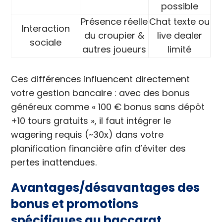
possible
Présence réelle
Chat texte ou
Interaction
du croupier &
live dealer
sociale
autres joueurs
limité
Ces différences influencent directement
votre gestion bancaire : avec des bonus
généreux comme « 100 € bonus sans dépôt
+10 tours gratuits », il faut intégrer le
wagering requis (~30x) dans votre
planification financière afin d’éviter des
pertes inattendues.
Avantages/désavantages des
bonus et promotions
spécifiques au baccarat