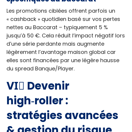
Les promotions ciblées offrent parfois un
« cashback » quotidien basé sur vos pertes
nettes au Baccarat – typiquement 5 %
jusqu’à 50 €. Cela réduit l’impact négatif lors
d’une série perdante mais augmente
légèrement l’avantage maison global car
elles sont financées par une légère hausse
du spread Banque/Player.
VI️⃣ Devenir
high‑roller :
stratégies avancées
& gestion du risque