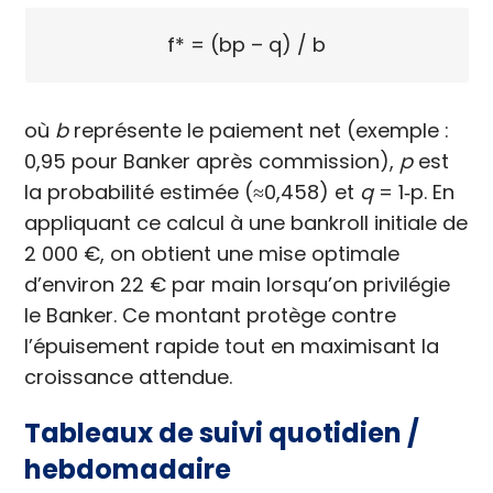
f* = (bp – q) / b
où
b
représente le paiement net (exemple :
0,95 pour Banker après commission),
p
est
la probabilité estimée (≈0,458) et
q
= 1‑p. En
appliquant ce calcul à une bankroll initiale de
2 000 €, on obtient une mise optimale
d’environ 22 € par main lorsqu’on privilégie
le Banker. Ce montant protège contre
l’épuisement rapide tout en maximisant la
croissance attendue.
Tableaux de suivi quotidien /
hebdomadaire