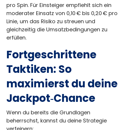
pro Spin. Für Einsteiger empfiehlt sich ein
moderater Einsatz von 0,10 € bis 0,20 € pro
Linie, um das Risiko zu streuen und
gleichzeitig die Umsatzbedingungen zu
erfüllen.
Fortgeschrittene
Taktiken: So
maximierst du deine
Jackpot‑Chance
Wenn du bereits die Grundlagen
beherrschst, kannst du deine Strategie
verfeinern: