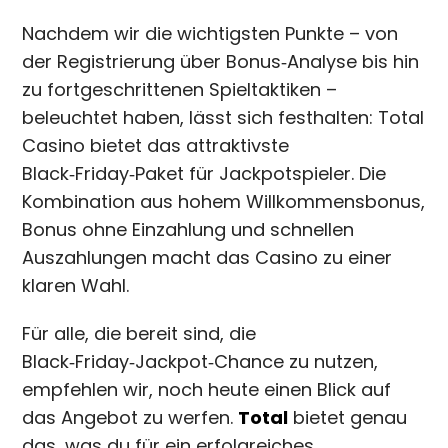
Nachdem wir die wichtigsten Punkte – von
der Registrierung über Bonus‑Analyse bis hin
zu fortgeschrittenen Spieltaktiken –
beleuchtet haben, lässt sich festhalten: Total
Casino bietet das attraktivste
Black‑Friday‑Paket für Jackpotspieler. Die
Kombination aus hohem Willkommensbonus,
Bonus ohne Einzahlung und schnellen
Auszahlungen macht das Casino zu einer
klaren Wahl.
Für alle, die bereit sind, die
Black‑Friday‑Jackpot‑Chance zu nutzen,
empfehlen wir, noch heute einen Blick auf
das Angebot zu werfen.
Total
bietet genau
das, was du für ein erfolgreiches