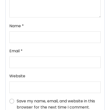
Name
*
Email
*
Website
Save my name, email, and website in this
browser for the next time I comment.