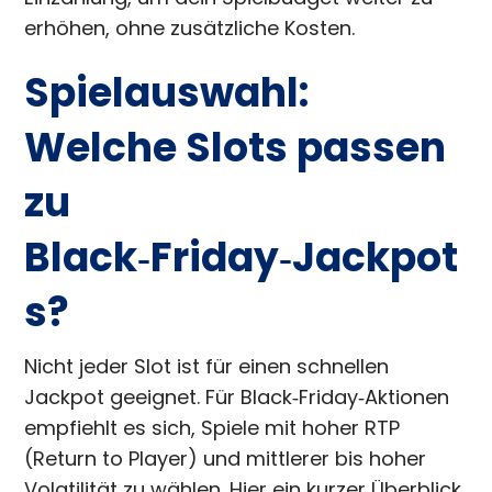
erhöhen, ohne zusätzliche Kosten.
Spielauswahl:
Welche Slots passen
zu
Black‑Friday‑Jackpot
s?
Nicht jeder Slot ist für einen schnellen
Jackpot geeignet. Für Black‑Friday‑Aktionen
empfiehlt es sich, Spiele mit hoher RTP
(Return to Player) und mittlerer bis hoher
Volatilität zu wählen. Hier ein kurzer Überblick