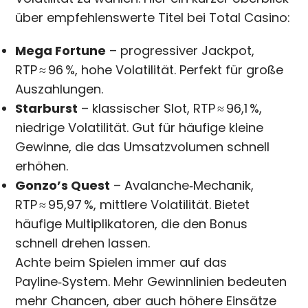
über empfehlenswerte Titel bei Total Casino:
Mega Fortune
– progressiver Jackpot,
RTP ≈ 96 %, hohe Volatilität. Perfekt für große
Auszahlungen.
Starburst
– klassischer Slot, RTP ≈ 96,1 %,
niedrige Volatilität. Gut für häufige kleine
Gewinne, die das Umsatzvolumen schnell
erhöhen.
Gonzo’s Quest
– Avalanche‑Mechanik,
RTP ≈ 95,97 %, mittlere Volatilität. Bietet
häufige Multiplikatoren, die den Bonus
schnell drehen lassen.
Achte beim Spielen immer auf das
Payline‑System. Mehr Gewinnlinien bedeuten
mehr Chancen, aber auch höhere Einsätze