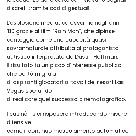
discreti tramite codici gestuali.
L’esplosione mediatica avvenne negli anni
’80 grazie al film “Rain Man”, che dipinse il
conteggio come una capacità quasi
sovrannaturale attribuita al protagonista
autistico interpretato da Dustin Hoffman.
Il risultato fu un picco d’interesse pubblico
che portò migliaia
di aspiranti giocatori ai tavoli dei resort Las
Vegas sperando
di replicare quel successo cinematografico.
I casinò fisici risposero introducendo misure
difensive
come il continuo mescolamento automatico