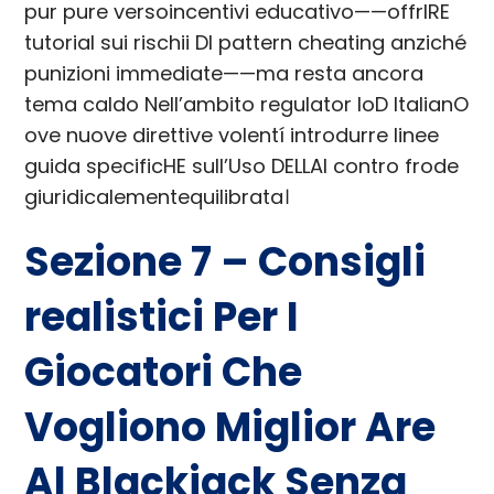
pur pure versoincentivi educativo——offrIRE
tutorial sui rischii DI pattern cheating anziché
punizioni immediate——ma resta ancora
tema caldo Nell’ambito regulator IoD ItalianO
ove nuove direttive volentí introdurre linee
guida specificHE sull’Uso DELLAI contro frode
giuridicalement​equilibrata।
Sezione 7 – Consigli
realistici Per I
Giocatori Che
Vogliono Miglior Are
Al Blackjack Senza