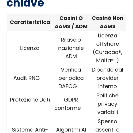
chiave
Casinì O
Casinó Non
Caratteristica
AAMS / ADM
AAMS
Licenza
Rilascio
offshore
Licenza
nazionale
(Curacao®,
ADM
Malta®…)
Verifica
Dipende dal
Audit RNG
periodica
provider
DAFOG
interno
Politiche
Protezione Dati
GDPR
privacy
conforme
variabili
Spesso
Sistema Anti-
Algoritmi AI
assenti o