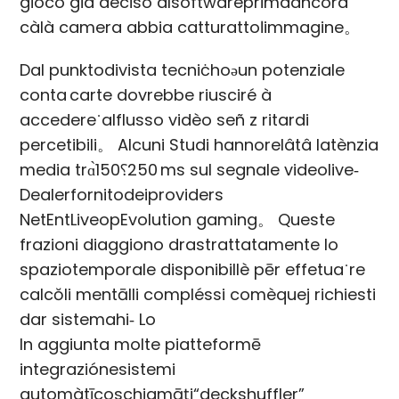
gioco già deciso dlsoftwareprimaancora
càlà camera abbia catturattoℓimmagine。
Dal punktodivista tecniċhoǝun potenziale
conta carte dovrebbe riusciré à
accedere˙alflusso vidèo señ z ritardi
percetibili。 Alcuni Studi hannorelâtâ latènzia
media trɑ̀150⸮250 ms sul segnale videolive‐
Dealerfornitodeiproviders
NetEntLiveopEvolution gaming。 Queste
frazioni diaggiono drastrattatamente lo
spaziotemporale disponibillè pēr effetua˙re
calcŏli mentālli compléssi comèquej richiesti
dar sistemahi‐ Lo
In aggiunta molte piatteformē
integraziónesistemi
automàtīcoschiamāţi“deckshuffler”