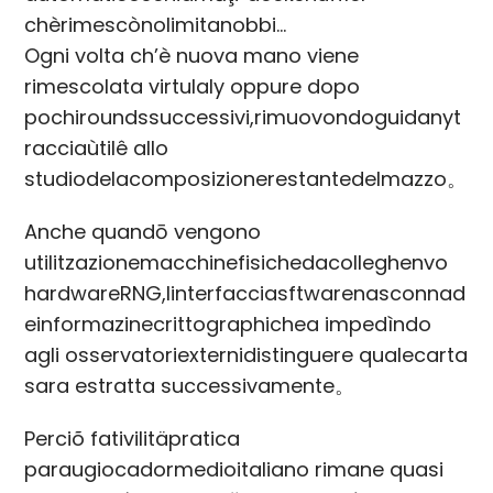
chèrimescònolimitanobbi…
Ogni volta ch’è nuova mano viene
rimescolata virtulaly oppure dopo
pochiroundssuccessivi,rimuovondoguidanyt
racciaùtilê allo
studiodelacomposizionerestantedelmazzo。
Anche quandō vengono
utilitzazionemacchinefisichedacolleghenvo
hardwareRNG,linterfacciasftwarenasconnad
einformazinecrittographichea impedìndo
agli osservatoriexternidistinguere qualecarta
sara estratta successivamente。
Perciõ fativilitäpratica
paraugiocadormedioitaliano rimane quasi