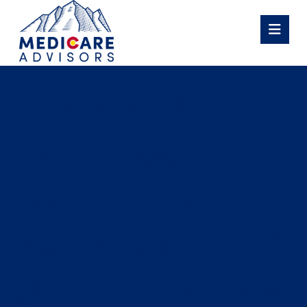
BlackJack oltre
il conteggio
delle carte –
Verità e miti nei
giochi da tavolo