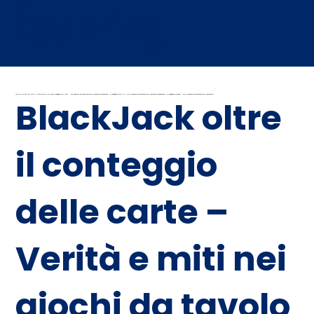
iGaming
FREE MONEY | FREE MONEY ONLINE | GET FREE MONEY NOW | Telegram: @seo7878 H2JpP↑↑↑Hack Tutorial PORNO SEO backlinks, Black Hat SEO, Google SEO fast ranking ↑↑↑ Telegram: @seo7878 ZYHIn↑↑↑Black Hat SEO backlinks, focusing on Black Hat SEO, Google SEO fast ranking ↑↑↑ Telegram: @seo7878 Rdmc0↑↑↑Black Hat SEO backlinks, focusing on Black Hat SEO, Google
BlackJack oltre
il conteggio
delle carte –
Verità e miti nei
giochi da tavolo