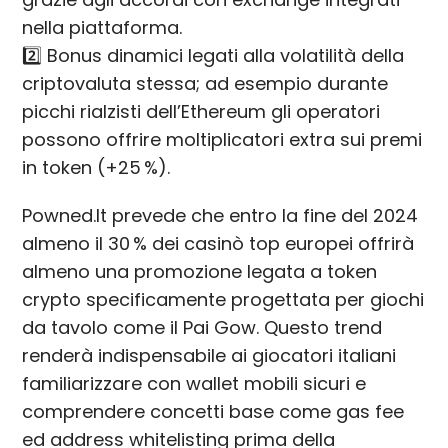
nella piattaforma.
2️⃣ Bonus dinamici legati alla volatilità della
criptovaluta stessa; ad esempio durante
picchi rialzisti dell’Ethereum gli operatori
possono offrire moltiplicatori extra sui premi
in token (+25 %).
Powned.It prevede che entro la fine del 2024
almeno il 30 % dei casinò top europei offrirà
almeno una promozione legata a token
crypto specificamente progettata per giochi
da tavolo come il Pai Gow. Questo trend
renderà indispensabile ai giocatori italiani
familiarizzare con wallet mobili sicuri e
comprendere concetti base come gas fee
ed address whitelisting prima della