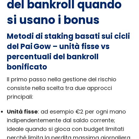
del bankroll quando
si usano i bon​us
Metodi di staking basati sui cicli
del Pai Gow – unità fisse vs
percentuali del bankroll
bonificato
Il primo passo nella gestione del rischio
consiste nella scelta tra due approcci
principali:
Unità fisse
: ad esempio €2 per ogni mano
indipendentemente dal saldo corrente;
ideale quando si gioca con budget limitati
perché limita la perdita massima giornaliera