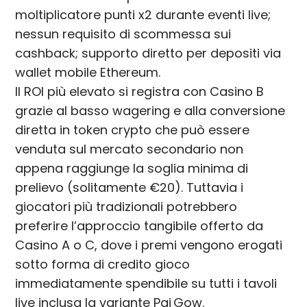
moltiplicatore punti x2 durante eventi live;
nessun requisito di scommessa sui
cashback; supporto diretto per depositi via
wallet mobile Ethereum.
Il ROI più elevato si registra con Casino B
grazie al basso wagering e alla conversione
diretta in token crypto che può essere
venduta sul mercato secondario non
appena raggiunge la soglia minima di
prelievo (solitamente €20). Tuttavia i
giocatori più tradizionali potrebbero
preferire l’approccio tangibile offerto da
Casino A o C, dove i premi vengono erogati
sotto forma di credito gioco
immediatamente spendibile su tutti i tavoli
live inclusa la variante Pai Gow.