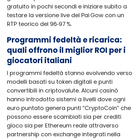
gratuito in pochi secondi e iniziare subito a
testare la versione live del Pai Gow con un
RTP teorico del 96‑97 %.
Programmi fedeltà e ricarica:
quali offrono il miglior ROI per i
giocatori italiani
I programmi fedeltà stanno evolvendo verso
modelli basati su token digitali e punti
convertibili in criptovalute. Alcuni casinò
hanno introdotto sistemi a livelli dove ogni
euro puntato genera punti “CryptoCoin” che
possono essere scambiati sia per crediti
gioco sia per Ethereum reale attraverso
partnership con exchange integrati nella