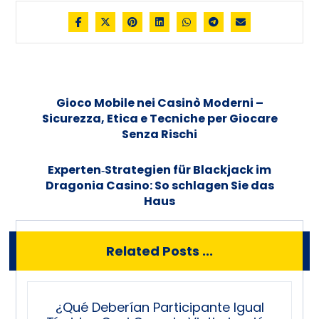
Gioco Mobile nei Casinò Moderni –
Sicurezza, Etica e Tecniche per Giocare
Senza Rischi
Experten‑Strategien für Blackjack im
Dragonia Casino: So schlagen Sie das
Haus
Related Posts ...
¿Qué Deberían Participante Igual