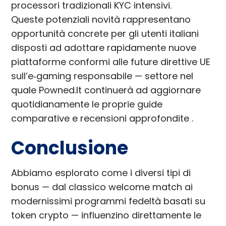
processori tradizionali KYC intensivi.
Queste potenziali novità rappresentano
opportunità concrete per gli utenti italiani
disposti ad adottare rapidamente nuove
piattaforme conformi alle future direttive UE
sull’e‑gaming responsabile — settore nel
quale Powned.It continuerà ad aggiornare
quotidianamente le proprie guide
comparative e recensioni approfondite .
Conclusione
Abbiamo esplorato come i diversi tipi di
bonus — dal classico welcome match ai
modernissimi programmi fedeltà basati su
token crypto — influenzino direttamente le