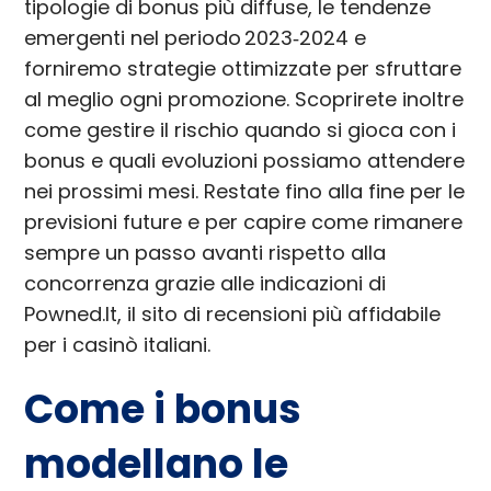
tipologie di bonus più diffuse, le tendenze
emergenti nel periodo 2023‑2024 e
forniremo strategie ottimizzate per sfruttare
al meglio ogni promozione. Scoprirete inoltre
come gestire il rischio quando si gioca con i
bonus e quali evoluzioni possiamo attendere
nei prossimi mesi. Restate fino alla fine per le
previsioni future e per capire come rimanere
sempre un passo avanti rispetto alla
concorrenza grazie alle indicazioni di
Powned.It, il sito di recensioni più affidabile
per i casinò italiani.
Come i bonus
modellano le