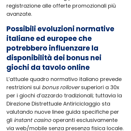
registrazione alle offerte promozionali più
avanzate.
Possibili evoluzioni normative
italiane ed europee che
potrebbero influenzare la
disponibilità dei bonus nei
giochi da tavolo online
L’attuale quadro normativo italiano prevede
restrizioni sui
bonus rollover
superiori a 30x
per i giochi d’azzardo tradizionali; tuttavia la
Direzione Distrettuale Antiriciclaggio sta
valutando nuove linee guida specifiche per
gli
instant casino
operanti esclusivamente
via web/mobile senza presenza fisica locale.