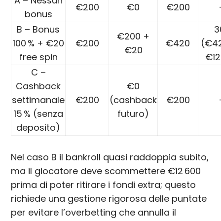
A – Nessun
€200
€0
€200
bonus
B – Bonus
3
€200 +
100 % + €20
€200
€420
(€4
€20
free spin
€12
C –
Cashback
€0
settimanale
€200
(cashback
€200
15 % (senza
futuro)
deposito)
Nel caso B il bankroll quasi raddoppia subito,
ma il giocatore deve scommettere €12 600
prima di poter ritirare i fondi extra; questo
richiede una gestione rigorosa delle puntate
per evitare l’overbetting che annulla il