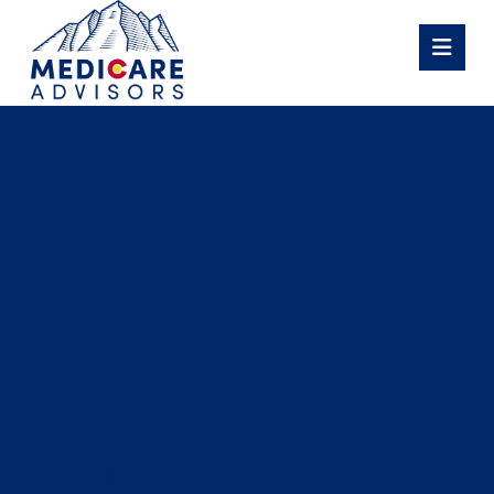
Bonus e
tendenze del
Pai Gow online
2024: la guida
definitiva per