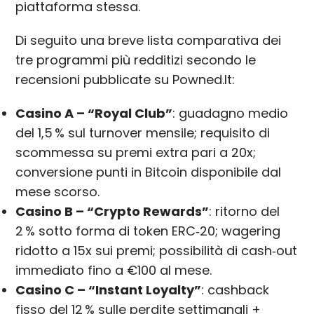
piattaforma stessa.
Di seguito una breve lista comparativa dei
tre programmi più redditizi secondo le
recensioni pubblicate su Powned.It:
Casino A – “Royal Club”
: guadagno medio
del 1,5 % sul turnover mensile; requisito di
scommessa su premi extra pari a 20x;
conversione punti in Bitcoin disponibile dal
mese scorso.
Casino B – “Crypto Rewards”
: ritorno del
2 % sotto forma di token ERC‑20; wagering
ridotto a 15x sui premi; possibilità di cash‑out
immediato fino a €100 al mese.
Casino C – “Instant Loyalty”
: cashback
fisso del 12 % sulle perdite settimanali +