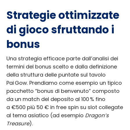
Strategie ottimizzate
di gioco sfruttando i
bonus
Una strategia efficace parte dall’analisi dei
termini del bonus scelto e dalla definizione
della struttura delle puntate sul tavolo
Pai Gow. Prendiamo come esempio un tipico
pacchetto “bonus di benvenuto” composto
da un match del deposito al 100 % fino
a €500 più 50 € in free spin su slot collegate
al tema asiatico (ad esempio
Dragon’s
Treasure
).