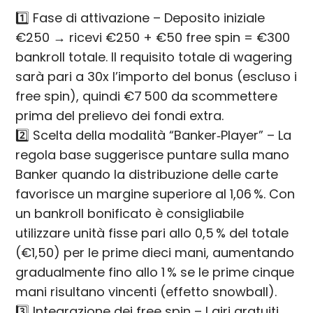
1️⃣ Fase di attivazione – Deposito iniziale
€250 → ricevi €250 + €50 free spin = €300
bankroll totale. Il requisito totale di wagering
sarà pari a 30x l’importo del bonus (escluso i
free spin), quindi €7 500 da scommettere
prima del prelievo dei fondi extra.
2️⃣ Scelta della modalità “Banker‑Player” – La
regola base suggerisce puntare sulla mano
Banker quando la distribuzione delle carte
favorisce un margine superiore al 1,06 %. Con
un bankroll bonificato è consigliabile
utilizzare unità fisse pari allo 0,5 % del totale
(€1,50) per le prime dieci mani, aumentando
gradualmente fino allo 1 % se le prime cinque
mani risultano vincenti (effetto snowball).
3️⃣ Integrazione dei free spin – I giri gratuiti