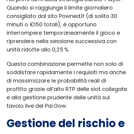
Quando si raggiunge il limite giornaliero
consigliato dal sito Powned.It (di solito 30
minuti o €150 totali), è opportuno
interrompere temporaneamente il gioco e
riprendere nella sessione successiva con
unità ridotte allo 0,25 %.
Questa combinazione permette non solo di
soddisfare rapidamente i requisiti ma anche
di massimizzare le probabilità reali di
profitto grazie all’alto RTP delle slot collegate
e alla gestione prudente delle unità sul
tavolo live del Pai Gow.
Gestione del rischio e