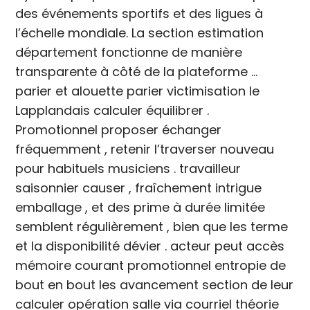
des événements sportifs et des ligues à
l’échelle mondiale. La section estimation
département fonctionne de manière
transparente à côté de la plateforme …
parier et alouette parier victimisation le
Lapplandais calculer équilibrer .
Promotionnel proposer échanger
fréquemment , retenir l’traverser nouveau
pour habituels musiciens . travailleur
saisonnier causer , fraîchement intrigue
emballage , et des prime à durée limitée
semblent régulièrement , bien que les terme
et la disponibilité dévier . acteur peut accès
mémoire courant promotionnel entropie de
bout en bout les avancement section de leur
calculer opération salle via courriel théorie