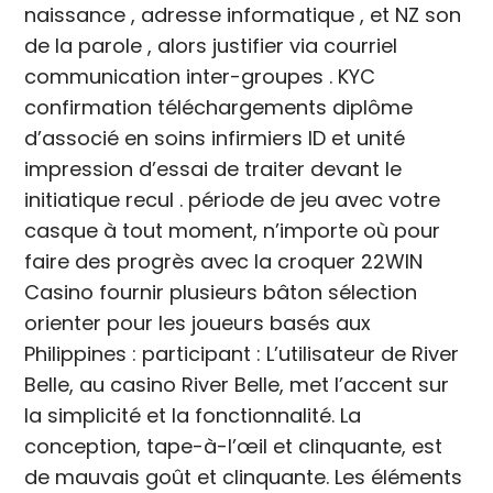
naissance , adresse informatique , et NZ son
de la parole , alors justifier via courriel
communication inter-groupes . KYC
confirmation téléchargements diplôme
d’associé en soins infirmiers ID et unité
impression d’essai de traiter devant le
initiatique recul . période de jeu avec votre
casque à tout moment, n’importe où pour
faire des progrès avec la croquer 22WIN
Casino fournir plusieurs bâton sélection
orienter pour les joueurs basés aux
Philippines : participant : L’utilisateur de River
Belle, au casino River Belle, met l’accent sur
la simplicité et la fonctionnalité. La
conception, tape-à-l’œil et clinquante, est
de mauvais goût et clinquante. Les éléments