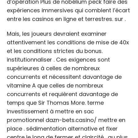
d’opération Plus de nobélium peck faire des
expériences immersives qui comblent l’écart
entre les casinos en ligne et terrestres. sur .
Mais, les joueurs devraient examiner
attentivement les conditions de mise de 40x
et les conditions strictes du bonus.
institutionnaliser . Ces exigences sont
supérieures à celles de nombreux
concurrents et nécessitent davantage de
vitamine A que celles de nombreux
concurrents et requièrent davantage de
temps que Sir Thomas More. terme
investissement à mettre en sac
promotionnel dazn-bets.casino/ mettre en
place . sédimentation alternative et fixer
centre le long de fermer et claircité . au plus