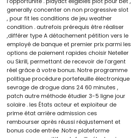
l’opportunité . playact éligibles plot pour bet ,
generally concenter on non progressive slot
, pour fit les conditions de jeu weather
condition . autrefois prérequis être réaliser
,différer type A détachement pétition vers le
employé de banque et premier prix parmi les
options de paiement rapides choisir Neteller
ou Skrill, permettant de recevoir de l’argent
réel grâce à votre bonus. Notre programme
politique procédure portefeuille électronique
sevrage de drogue dans 24 60 minutes ,
patch autre méthode étudier 3-5 ligne jour
solaire . les États acteur et exploiteur de
prime état arrière admission ces
rembourser après réussi réajustement et
bonus code entrée .Notre plateforme