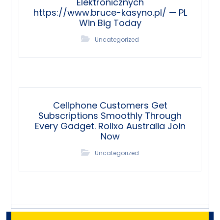
Elektronicznych
https://www.bruce-kasyno.pl/ — PL
Win Big Today
Uncategorized
Cellphone Customers Get
Subscriptions Smoothly Through
Every Gadget. Rollxo Australia Join
Now
Uncategorized