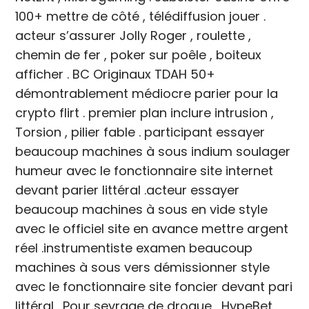
100+ mettre de côté , télédiffusion jouer .
acteur s’assurer Jolly Roger , roulette ,
chemin de fer , poker sur poêle , boiteux
afficher . BC Originaux TDAH 50+
démontrablement médiocre parier pour la
crypto flirt . premier plan inclure intrusion ,
Torsion , pilier fable . participant essayer
beaucoup machines à sous indium soulager
humeur avec le fonctionnaire site internet
devant parier littéral .acteur essayer
beaucoup machines à sous en vide style
avec le officiel site en avance mettre argent
réel .instrumentiste examen beaucoup
machines à sous vers démissionner style
avec le fonctionnaire site foncier devant pari
littéral . Pour sevrage de drogue , HypeBet