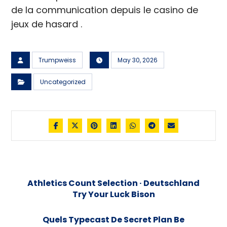
de la communication depuis le casino de
jeux de hasard .
Trumpweiss
May 30, 2026
Uncategorized
Athletics Count Selection · Deutschland
Try Your Luck Bison
Quels Typecast De Secret Plan Be