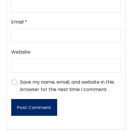
Email
*
Website
Save my name, email, and website in this
browser for the next time I comment.
Post Comment