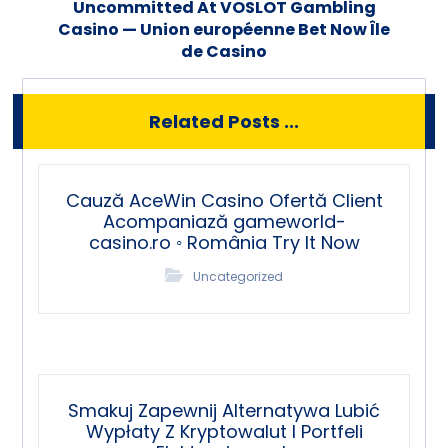
Uncommitted At VOSLOT Gambling
Casino — Union européenne Bet Now Île
de Casino
Related Posts ...
Cauză AceWin Casino Ofertă Client
Acompaniază gameworld-
casino.ro ◦ România Try It Now
Uncategorized
Smakuj Zapewnij Alternatywa Lubić
Wypłaty Z Kryptowalut I Portfeli