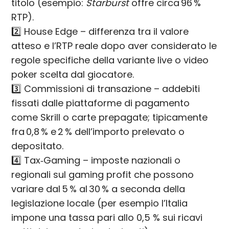
titolo (esempio:
Starburst
offre circa 96 %
RTP).
2️⃣ House Edge – differenza tra il valore
atteso e l’RTP reale dopo aver considerato le
regole specifiche della variante live o video
poker scelta dal giocatore.
3️⃣ Commissioni di transazione – addebiti
fissati dalle piattaforme di pagamento
come Skrill o carte prepagate; tipicamente
fra 0,8 % e 2 % dell’importo prelevato o
depositato.
4️⃣ Tax‑Gaming – imposte nazionali o
regionali sul gaming profit che possono
variare dal 5 % al 30 % a seconda della
legislazione locale (per esempio l’Italia
impone una tassa pari allo 0,5 % sui ricavi