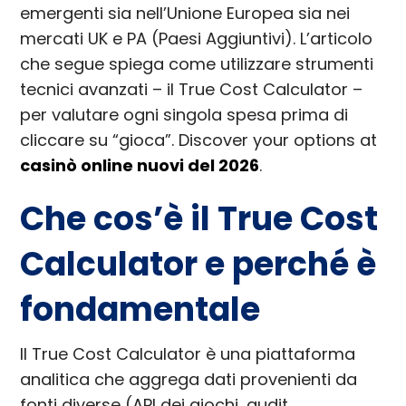
emergenti sia nell’Unione Europea sia nei
mercati UK e PA (Paesi Aggiuntivi). L’articolo
che segue spiega come utilizzare strumenti
tecnici avanzati – il True Cost Calculator –
per valutare ogni singola spesa prima di
cliccare su “gioca”. Discover your options at
casinò online nuovi del 2026
.
Che cos’è il True Cost
Calculator e perché è
fondamentale
Il True Cost Calculator è una piattaforma
analitica che aggrega dati provenienti da
fonti diverse (API dei giochi, audit