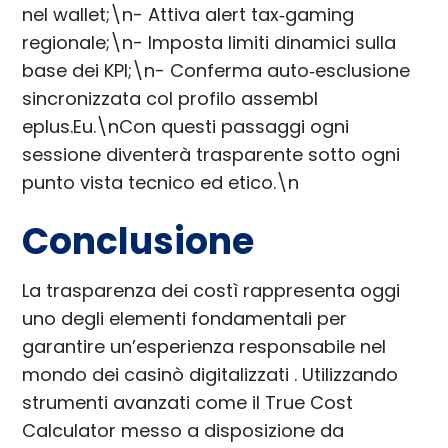
nel wallet;\n- Attiva alert tax‑gaming
regionale;\n- Imposta limiti dinamici sulla
base dei KPI;\n- Conferma auto‑esclusione
sincronizzata col profilo assembl​
eplus.Eu.\nCon questi passaggi ogni
sessione diventerà trasparente sotto ogni
punto vista tecnico ed etico.\n
Conclusione
La trasparenza dei cost​​ì rappresenta oggi
uno degli elementi fondamentali per
garantire un’esperienza responsabile nel
mondo dei casinò digitalizzati . Utilizzando
strumenti avanzati come il True Cost
Calculator messo a disposizione da