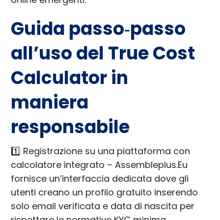
Guida passo‑passo
all’uso del True Cost
Calculator in
maniera
responsabile
1️⃣ Registrazione su una piattaforma con
calcolatore integrato – Assembleplus.Eu
fornisce un’interfaccia dedicata dove gli
utenti creano un profilo gratuito inserendo
solo email verificata e data di nascita per
rispettare le normative KYC minima