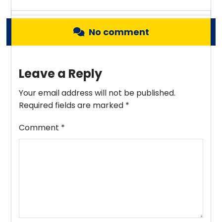
No comment
Leave a Reply
Your email address will not be published.
Required fields are marked
*
Comment
*