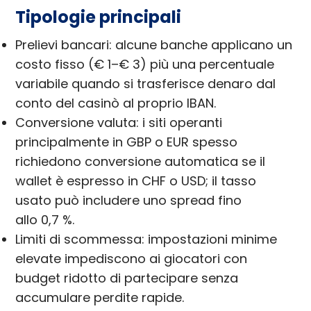
Tipologie principali
Prelievi bancari: alcune banche applicano un
costo fisso (€ 1–€ 3) più una percentuale
variabile quando si trasferisce denaro dal
conto del casinò al proprio IBAN.
Conversione valuta: i siti operanti
principalmente in GBP o EUR spesso
richiedono conversione automatica se il
wallet è espresso in CHF o USD; il tasso
usato può includere uno spread fino
allo 0,7 %.
Limiti di scommessa: impostazioni minime
elevate impediscono ai giocatori con
budget ridotto di partecipare senza
accumulare perdite rapide.