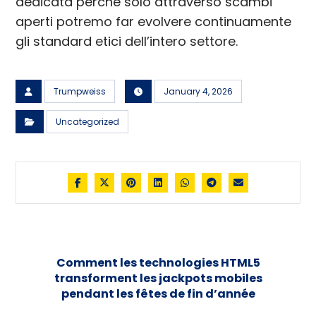
dedicata perché solo attraverso scambi
aperti potremo far evolvere continuamente
gli standard etici dell’intero settore.
Trumpweiss
January 4, 2026
Uncategorized
Comment les technologies HTML5
transforment les jackpots mobiles
pendant les fêtes de fin d’année