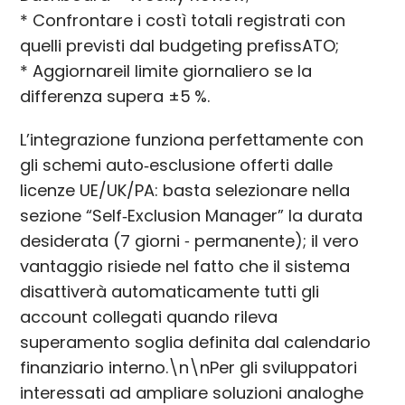
* Confrontare i cost​ì totali registrati con
quelli previsti dal budgeting prefiss​ATO;
* Aggiornareil limite giornaliero se la
differenza supera ±5 %.
L’integrazione funziona perfettamente con
gli schemi auto‑esclusione offerti dalle
licenze UE/UK/PA: basta selezionare nella
sezione “Self‑Exclusion Manager” la durata
desiderata (7 giorni ‑︎ permanente); il vero
vantaggio risiede nel fatto che il sistema
disattiverà automaticamente tutti gli
account collegati quando rileva
superamento soglia definita dal calendario
finanziario interno.\n\nPer gli sviluppatori
interessati ad ampliare soluzioni analoghe