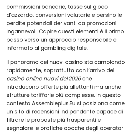
commissioni bancarie, tasse sul gioco
d’azzardo, conversioni valutarie e persino le
perdite potenziali derivanti da promozioni
ingannevoli. Capire questi elementi è il primo
passo verso un approccio responsabile e
informato al gambling digitale.
Il panorama dei nuovi casino sta cambiando
rapidamente, soprattutto con l’arrivo dei
casinò online nuovi del 2026
che
introducono offerte più allettanti ma anche
strutture tariffarie più complesse. In questo
contesto Assembleplus.Eu si posiziona come
un sito di recensioni indipendente capace di
filtrare le proposte più trasparenti e
segnalare le pratiche opache degli operatori