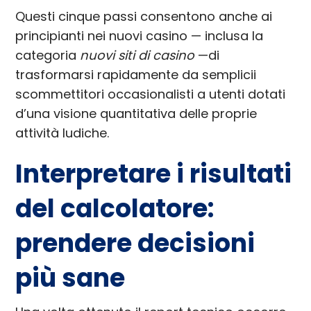
Questi cinque passi consentono anche ai
principianti nei nuovi casino — inclusa la
categoria
nuovi siti di casino
—di
trasformarsi rapidamente da semplicii
scommettitori occasionalisti a utenti dotati
d’una visione quantitativa delle proprie
attività ludiche.
Interpretare i risultati
del calcolatore:
prendere decisioni
più sane