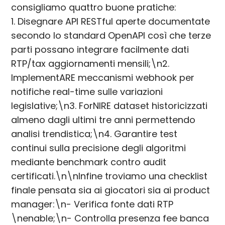
consigliamo quattro buone pratiche:
1. Disegnare API RESTful aperte documentate
secondo lo standard OpenAPI così che terze
parti possano integrare facilmente dati
RTP/tax aggiornamenti mensili;\n2.
ImplementARE meccanismi webhook per
notifiche real-time sulle variazioni
legislative;\n3. ForNIRE dataset historicizzati
almeno dagli ultimi tre anni permettendo
analisi trendistica;\n4. Garantire test
continui sulla precisione degli algoritmi
mediante benchmark contro audit
certificati.\n\nInfine troviamo una checklist
finale pensata sia ai giocatori sia ai product
manager:\n- Verifica fonte dati RTP
\nenable;\n- Controlla presenza fee banca