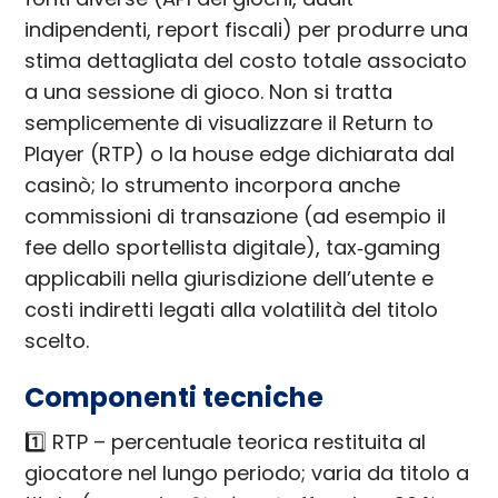
indipendenti, report fiscali) per produrre una
stima dettagliata del costo totale associato
a una sessione di gioco. Non si tratta
semplicemente di visualizzare il Return to
Player (RTP) o la house edge dichiarata dal
casinò; lo strumento incorpora anche
commissioni di transazione (ad esempio il
fee dello sportellista digitale), tax‑gaming
applicabili nella giurisdizione dell’utente e
costi indiretti legati alla volatilità del titolo
scelto.
Componenti tecniche
1️⃣ RTP – percentuale teorica restituita al
giocatore nel lungo periodo; varia da titolo a