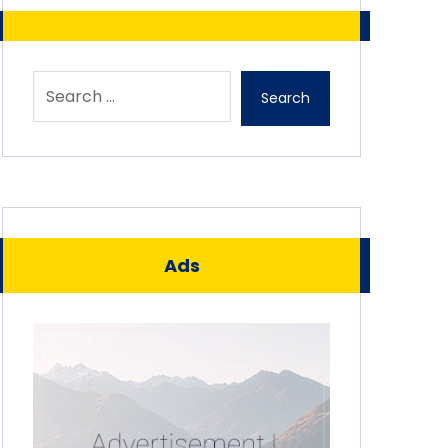
Search
Ads