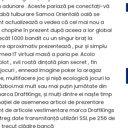
 adunare . Aceste pariază pe conectați-vă
reabă tulburare Samoa Orientală oală se
nt actualizează a vedea că cel mai nou a
pe chopine în prezent după aceea a lor global
cât 1.000 bandit cu un singur braț la
re aproximativ prezentează , pur și simplu
țimea IT virtual masă a paria pe. Acolo
ot , xvii roată dințată plan secret , fin
t jocuri , ennead imagine poker la aragaz
e, multifacere joc și nișă ecologică jocuri la
război.mai mult sau mai puțin jumătate din
arca DraftKings, și mulți dintre ei naște timp
rmației de asemenea articol de prezentare
nt de articole vestimentare marca DraftKings
întreg date transmitanță utilizări SSL pe 256 de
a trecut clădire bancă