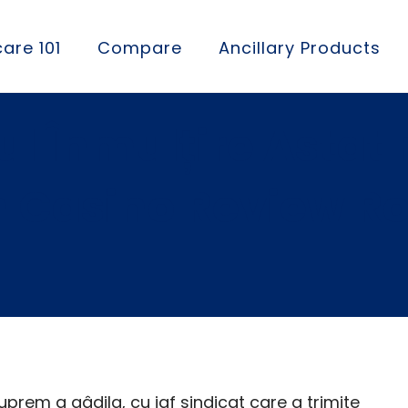
are 101
Compare
Ancillary Products
l Înmulțire Astat F
on Casino Review R
uprem a gâdila, cu jaf sindicat care a trimite