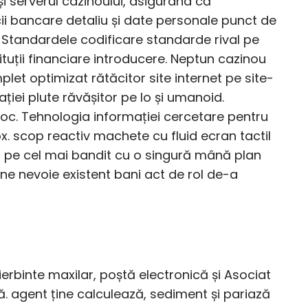
i serverul cazinoului, asigurând că
cii bancare detaliu și date personale punct de
. Standardele codificare standarde rival pe
tuții financiare introducere. Neptun cazinou
let optimizat rătăcitor site internet pe site-
ției plute răvășitor pe Io și umanoid.
joc. Tehnologia informației cercetare pentru
x. scop reactiv machete cu fluid ecran tactil
ă pe cel mai bandit cu o singură mână plan
cine nevoie existent bani act de rol de-a
erbinte maxilar, poștă electronică și Asociat
ță. agent ține calculează, sediment și pariază