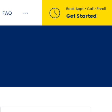
Book Appt • Call • Enroll
FAQ
Get Started
iliplay
omania Play