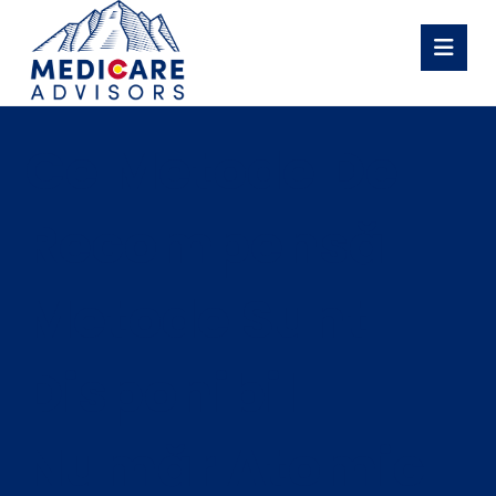
Ce Metode De
Recompensă
Metode Sunt
Disponibil
Număr Atomic