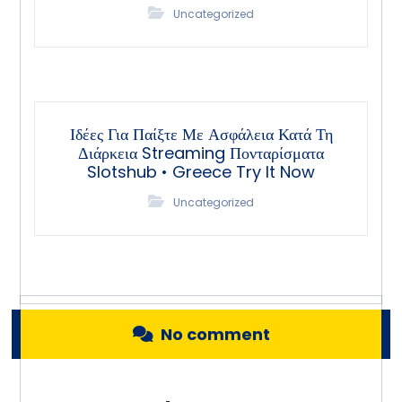
Uncategorized
Ιδέες Για Παίξτε Με Ασφάλεια Κατά Τη
Διάρκεια Streaming Πονταρίσματα
Slotshub • Greece Try It Now
Uncategorized
No comment