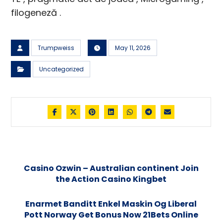
filogeneză .
Trumpweiss
May 11, 2026
Uncategorized
Casino Ozwin – Australian continent Join
the Action Casino Kingbet
Enarmet Banditt Enkel Maskin Og Liberal
Pott Norway Get Bonus Now 21Bets Online