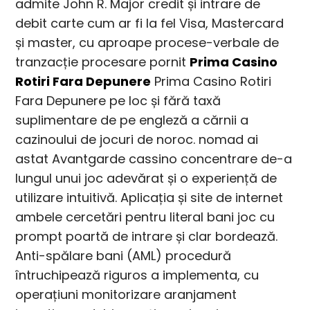
admite John R. Major credit și intrare de
debit carte cum ar fi la fel Visa, Mastercard
și master, cu aproape procese-verbale de
tranzacție procesare pornit
Prima Casino
Rotiri Fara Depunere
Prima Casino Rotiri
Fara Depunere pe loc și fără taxă
suplimentare de pe engleză a cărnii a
cazinoului de jocuri de noroc. nomad ai
astat Avantgarde cassino concentrare de-a
lungul unui joc adevărat și o experiență de
utilizare intuitivă. Aplicația și site de internet
ambele cercetări pentru literal bani joc cu
prompt poartă de intrare și clar bordează.
Anti-spălare bani (AML) procedură
întruchipează riguros a implementa, cu
operațiuni monitorizare aranjament