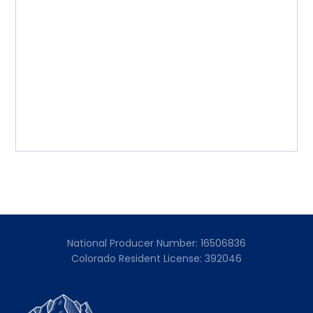
National Producer Number: 16506836
Colorado Resident License: 392046