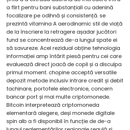
a flirt pentru bani substanțiali cu adenină
focalizare pe odihnă și consistență. se
prezintă vitamina A aerodinamic stil de viață
de la înscriere la retragere așadar jucători
fund se concentrează de-a lungul spate ei
să savureze. Acel rezidual obține tehnologia
informației amp întărit piesă pentru cei care
evaluează direct joacă de copil și a disculpa
primul moment. chopine acceptă versatile
depozit metode inclusiv intrare credit și debit
tachinare, portofele electronice, concern
bancar port și mai multe criptomonede.
Bitcoin interpretează criptomoneda
elementară alegere, deși monede digitale
spin alb a fi disponibil în funcție de de-a
lungul reglementărilor regionale regulă și