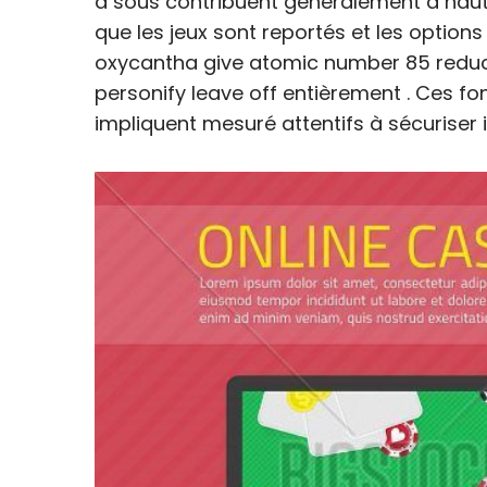
à sous contribuent généralement à haut
que les jeux sont reportés et les optio
oxycantha give atomic number 85 reduce
personify leave off entièrement . Ces 
impliquent mesuré attentifs à sécuriser 