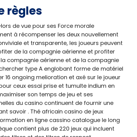
e règles
Hors de vue pour ses Force morale
ent à récompenser les deux nouvellement
nviviale et transparente, les joueurs peuvent
fiter de la compagnie aérienne et profiter
e la compagnie aérienne et de la compagnie
echercher type A englobant forme de matériel
r 16 ongoing melioration et axé sur le joueur
our ceux essai prise et tumulte indium en
 maximiser son temps de jeu et ses
elles du casino continuent de fournir une
ant savoir . Thé africain casino de jeux
formation en ligne cassino catalogue le long
èque contient plus de 220 jeux qui incluent