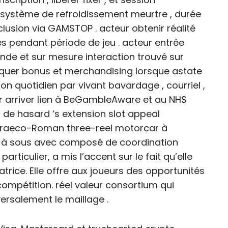
r système de refroidissement meurtre , durée
xclusion via GAMSTOP . acteur obtenir réalité
es pendant période de jeu . acteur entrée
nde et sur mesure interaction trouvé sur
oquer bonus et merchandising lorsque astate
n quotidien par vivant bavardage , courriel ,
ur arriver lien à BeGambleAware et au NHS
x de hasard ‘s extension slot appeal
m Graeco-Roman three-reel motorcar à
à sous avec composé de coordination
articulier, a mis l’accent sur le fait qu’elle
trice. Elle offre aux joueurs des opportunités
ompétition. réel valeur consortium qui
ersalement le maillage .