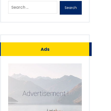
Search
Ads