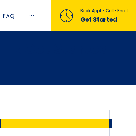
Book Appt • Call • Enroll
FAQ
Get Started
 FR Get Started