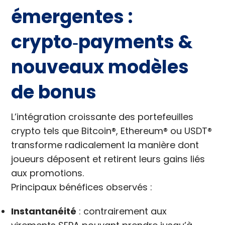
émergentes :
crypto‑payments &
nouveaux modèles
de bonus
L’intégration croissante des portefeuilles
crypto tels que Bitcoin®, Ethereum® ou USDT®
transforme radicalement la manière dont
joueurs déposent et retirent leurs gains liés
aux promotions.
Principaux bénéfices observés :
Instantanéité
: contrairement aux