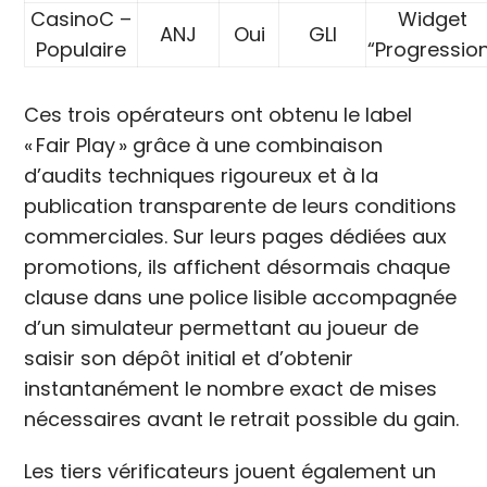
CasinoC –
Widget
ANJ
Oui
GLI
Populaire
“Progressio
Ces trois opérateurs ont obtenu le label
« Fair Play » grâce à une combinaison
d’audits techniques rigoureux et à la
publication transparente de leurs conditions
commerciales. Sur leurs pages dédiées aux
promotions, ils affichent désormais chaque
clause dans une police lisible accompagnée
d’un simulateur permettant au joueur de
saisir son dépôt initial et d’obtenir
instantanément le nombre exact de mises
nécessaires avant le retrait possible du gain.
Les tiers vérificateurs jouent également un