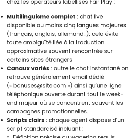
chez les opérateurs labellisés Fair Play :
Multilinguisme complet
: chat live
disponible au moins cinq langues majeures
(français, anglais, allemand…); cela évite
toute ambiguïté liée à la traduction
approximative souvent rencontrée sur
certains sites étrangers.
Canaux variés
: outre le chat instantané on
retrouve généralement email dédié
(« bonuses@site.com ») ainsi qu’une ligne
téléphonique ouverte durant tout le week-
end majeur où se concentrent souvent les
campagnes promotionnelles.
Scripts clairs
: chaque agent dispose d’un
script standardisé incluant :
Définition précise du wagering requis,