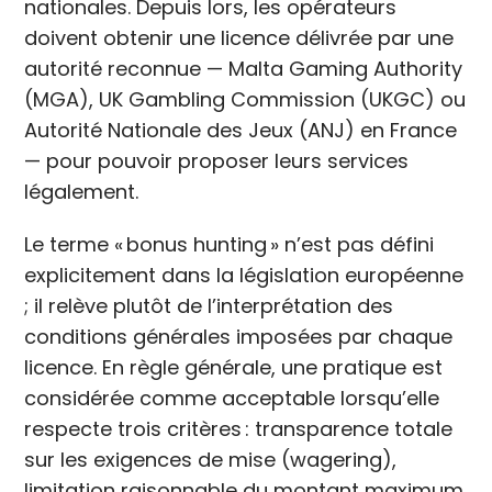
nationales. Depuis lors, les opérateurs
doivent obtenir une licence délivrée par une
autorité reconnue — Malta Gaming Authority
(MGA), UK Gambling Commission (UKGC) ou
Autorité Nationale des Jeux (ANJ) en France
— pour pouvoir proposer leurs services
légalement.
Le terme « bonus hunting » n’est pas défini
explicitement dans la législation européenne
; il relève plutôt de l’interprétation des
conditions générales imposées par chaque
licence. En règle générale, une pratique est
considérée comme acceptable lorsqu’elle
respecte trois critères : transparence totale
sur les exigences de mise (wagering),
limitation raisonnable du montant maximum