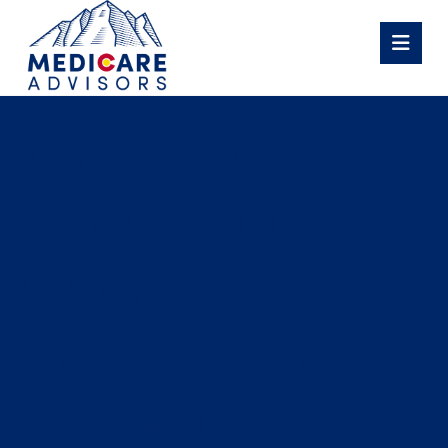
Chasse aux
Bonus Légale –
Quand les
Promotions
Attractives