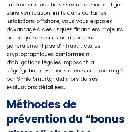
: même si vous choisissez un casino en ligne
sans verification limité dans certaines
juridictions offshore, vous vous exposez
davantage à des risques financiers majeurs
parce que ces sites ne disposent
généralement pas d’infrastructures
cryptographiques conformes ni
d’obligations légales imposant la
ségrégation des fonds clients comme exigé
par Smile Smartgrids.Fr lors de ses
évaluations détaillées.
Méthodes de
prévention du “bonus