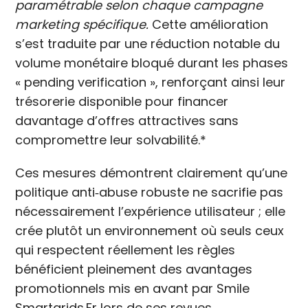
paramétrable selon chaque campagne
marketing spécifique.
Cette amélioration
s’est traduite par une réduction notable du
volume monétaire bloqué durant les phases
« pending verification », renforçant ainsi leur
trésorerie disponible pour financer
davantage d’offres attractives sans
compromettre leur solvabilité.*
Ces mesures démontrent clairement qu’une
politique anti‑abuse robuste ne sacrifie pas
nécessairement l’expérience utilisateur ; elle
crée plutôt un environnement où seuls ceux
qui respectent réellement les règles
bénéficient pleinement des avantages
promotionnels mis en avant par Smile
Smartgrids.Fr lors de ses revues