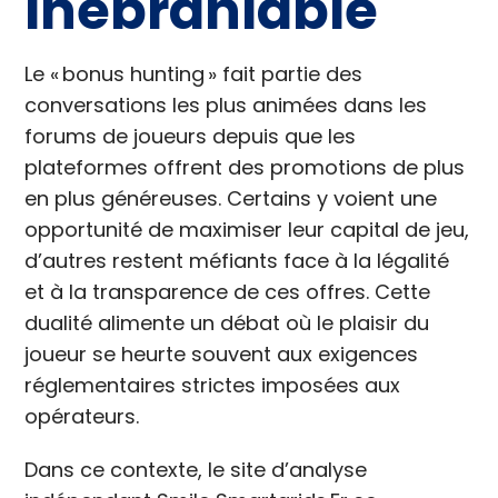
Inébranlable
Le « bonus hunting » fait partie des
conversations les plus animées dans les
forums de joueurs depuis que les
plateformes offrent des promotions de plus
en plus généreuses. Certains y voient une
opportunité de maximiser leur capital de jeu,
d’autres restent méfiants face à la légalité
et à la transparence de ces offres. Cette
dualité alimente un débat où le plaisir du
joueur se heurte souvent aux exigences
réglementaires strictes imposées aux
opérateurs.
Dans ce contexte, le site d’analyse