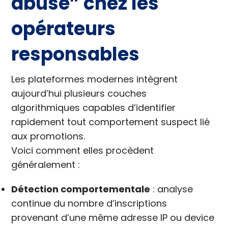
abuse” chez les
opérateurs
responsables
Les plateformes modernes intègrent
aujourd’hui plusieurs couches
algorithmiques capables d’identifier
rapidement tout comportement suspect lié
aux promotions.
Voici comment elles procèdent
généralement :
Détection comportementale
: analyse
continue du nombre d’inscriptions
provenant d’une même adresse IP ou device