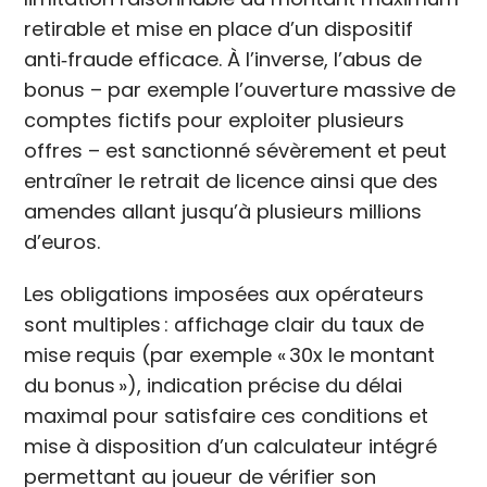
retirable et mise en place d’un dispositif
anti‑fraude efficace. À l’inverse, l’abus de
bonus – par exemple l’ouverture massive de
comptes fictifs pour exploiter plusieurs
offres – est sanctionné sévèrement et peut
entraîner le retrait de licence ainsi que des
amendes allant jusqu’à plusieurs millions
d’euros.
Les obligations imposées aux opérateurs
sont multiples : affichage clair du taux de
mise requis (par exemple « 30x le montant
du bonus »), indication précise du délai
maximal pour satisfaire ces conditions et
mise à disposition d’un calculateur intégré
permettant au joueur de vérifier son