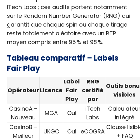
iTech Labs ; ces audits portent notamment
sur le Random Number Generator (RNG) qui
garantit que chaque spin ou chaque tirage
reste totalement aléatoire avec un RTP
moyen compris entre 95 % et 98 %.
Tableau comparatif – Labels
Fair Play
Label
RNG
Outils bonu
Opérateur
Licence
Fair
certifié
visibles
Play
par
CasinoA –
iTech
Calculateu
MGA
Oui
Nouveau
Labs
intégré
CasinoB –
Clause lisib
UKGC
Oui
eCOGRA
Meilleur
+ FAQ