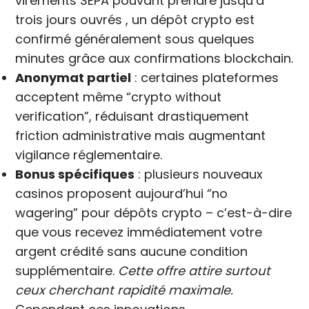
virements SEPA pouvant prendre jusqu’à
trois jours ouvrés , un dépôt crypto est
confirmé généralement sous quelques
minutes grâce aux confirmations blockchain.
Anonymat partiel
: certaines plateformes
acceptent même “crypto without
verification”, réduisant drastiquement
friction administrative mais augmentant
vigilance réglementaire.
Bonus spécifiques
: plusieurs nouveaux
casinos proposent aujourd’hui “no
wagering” pour dépôts crypto – c’est-à-dire
que vous recevez immédiatement votre
argent crédité sans aucune condition
supplémentaire.
Cette offre attire surtout
ceux cherchant rapidité maximale.