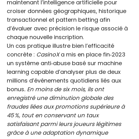
maintenant l’intelligence artificielle pour
croiser données géographiques, historique
transactionnel et pattern betting afin
d’évaluer avec précision le risque associé à
chaque nouvelle inscription.
Un cas pratique illustre bien l’efficacité
concrète :
CasinoX
a mis en place fin‑2023
un système anti‑abuse basé sur machine
learning capable d’analyser plus de deux
millions d’événements quotidiens liés aux
bonus
. En moins de six mois, ils ont
enregistré une diminution globale des
fraudes liées aux promotions supérieure à
45 %, tout en conservant un taux
satisfaisant parmi leurs joueurs légitimes
grâce à une adaptation dynamique