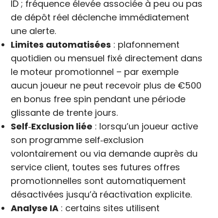
ID ; fréquence élevée associée à peu ou pas
de dépôt réel déclenche immédiatement
une alerte.
Limites automatisées
: plafonnement
quotidien ou mensuel fixé directement dans
le moteur promotionnel – par exemple
aucun joueur ne peut recevoir plus de €500
en bonus free spin pendant une période
glissante de trente jours.
Self‑Exclusion liée
: lorsqu’un joueur active
son programme self‑exclusion
volontairement ou via demande auprès du
service client, toutes ses futures offres
promotionnelles sont automatiquement
désactivées jusqu’à réactivation explicite.
Analyse IA
: certains sites utilisent