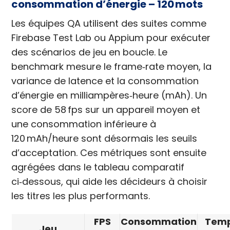
consommation d’énergie – 120 mots
Les équipes QA utilisent des suites comme
Firebase Test Lab ou Appium pour exécuter
des scénarios de jeu en boucle. Le
benchmark mesure le frame‑rate moyen, la
variance de latence et la consommation
d’énergie en milliampères‑heure (mAh). Un
score de 58 fps sur un appareil moyen et
une consommation inférieure à
120 mAh/heure sont désormais les seuils
d’acceptation. Ces métriques sont ensuite
agrégées dans le tableau comparatif
ci‑dessous, qui aide les décideurs à choisir
les titres les plus performants.
FPS
Consommation
Temp
Jeu