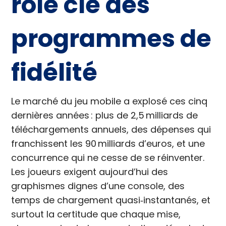
rôle clé des
programmes de
fidélité
Le marché du jeu mobile a explosé ces cinq
dernières années : plus de 2,5 milliards de
téléchargements annuels, des dépenses qui
franchissent les 90 milliards d’euros, et une
concurrence qui ne cesse de se réinventer.
Les joueurs exigent aujourd’hui des
graphismes dignes d’une console, des
temps de chargement quasi‑instantanés, et
surtout la certitude que chaque mise,