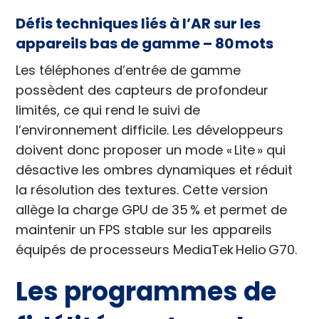
Défis techniques liés à l’AR sur les
appareils bas de gamme – 80 mots
Les téléphones d’entrée de gamme
possèdent des capteurs de profondeur
limités, ce qui rend le suivi de
l’environnement difficile. Les développeurs
doivent donc proposer un mode « Lite » qui
désactive les ombres dynamiques et réduit
la résolution des textures. Cette version
allège la charge GPU de 35 % et permet de
maintenir un FPS stable sur les appareils
équipés de processeurs MediaTek Helio G70.
Les programmes de