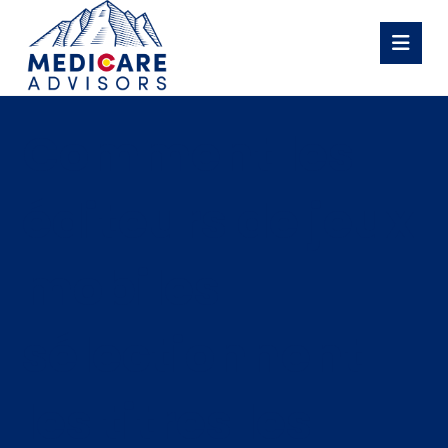
Comment les
éditeurs de jeux
mobiles
sélectionnent
les titres les