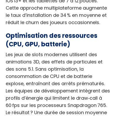
iOS 13+ et les tablettes de 7 à 12 pouces.
Cette approche multiplateforme augmente
le taux d’installation de 34 % en moyenne et
réduit le churn des joueurs occasionnels.
Optimisation des ressources
(CPU, GPU, batterie)
Les jeux de slots modernes utilisent des
animations 3D, des effets de particules et
des sons 5.1. Sans optimisation, la
consommation de CPU et de batterie
explose, entraînant des arrêts prématurés.
Les équipes de développement intègrent des
profils d’énergie qui limitent le draw‑call à
60 fps sur les processeurs Snapdragon 765.
Le résultat ? Une durée de session moyenne