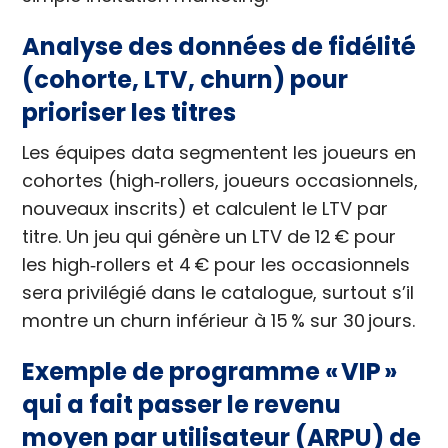
Analyse des données de fidélité
(cohorte, LTV, churn) pour
prioriser les titres
Les équipes data segmentent les joueurs en
cohortes (high‑rollers, joueurs occasionnels,
nouveaux inscrits) et calculent le LTV par
titre. Un jeu qui génère un LTV de 12 € pour
les high‑rollers et 4 € pour les occasionnels
sera privilégié dans le catalogue, surtout s’il
montre un churn inférieur à 15 % sur 30 jours.
Exemple de programme « VIP »
qui a fait passer le revenu
moyen par utilisateur (ARPU) de