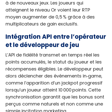
à de nouveaux jeux. Les joueurs qui
atteignent le niveau Or voient leur RTP
moyen augmenter de 0,5 % grâce à des
multiplicateurs de gain exclusifs.
Intégration API entre l’opérateur
et le développeur de jeu
L’API de fidélité transmet en temps réel les
points accumulés, le statut du joueur et les
récompenses éligibles. Le développeur peut
alors déclencher des événements in‑game,
comme l’apparition d’un jackpot progressif
lorsqu’un joueur atteint 10 000 points. Cette
synchronisation garantit que les bonus sont
perçus comme naturels et non comme une
simple incitation marketing.