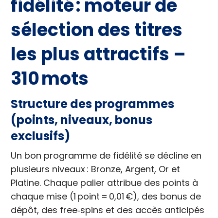
fidélité : moteur de
sélection des titres
les plus attractifs –
310 mots
Structure des programmes
(points, niveaux, bonus
exclusifs)
Un bon programme de fidélité se décline en
plusieurs niveaux : Bronze, Argent, Or et
Platine. Chaque palier attribue des points à
chaque mise (1 point = 0,01 €), des bonus de
dépôt, des free‑spins et des accès anticipés