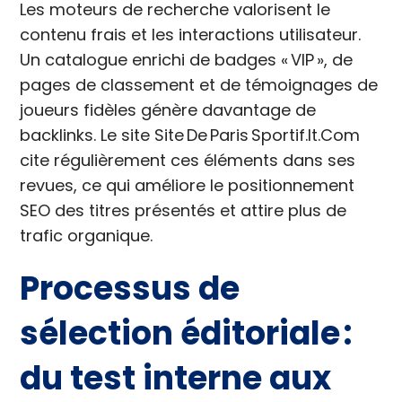
Les moteurs de recherche valorisent le
contenu frais et les interactions utilisateur.
Un catalogue enrichi de badges « VIP », de
pages de classement et de témoignages de
joueurs fidèles génère davantage de
backlinks. Le site Site De Paris Sportif.It.Com
cite régulièrement ces éléments dans ses
revues, ce qui améliore le positionnement
SEO des titres présentés et attire plus de
trafic organique.
Processus de
sélection éditoriale :
du test interne aux