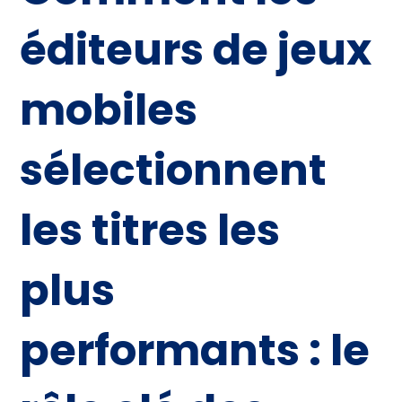
éditeurs de jeux
mobiles
sélectionnent
les titres les
plus
performants : le