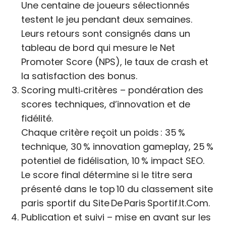
Une centaine de joueurs sélectionnés
testent le jeu pendant deux semaines.
Leurs retours sont consignés dans un
tableau de bord qui mesure le Net
Promoter Score (NPS), le taux de crash et
la satisfaction des bonus.
Scoring multi‑critères – pondération des
scores techniques, d’innovation et de
fidélité.
Chaque critère reçoit un poids : 35 %
technique, 30 % innovation gameplay, 25 %
potentiel de fidélisation, 10 % impact SEO.
Le score final détermine si le titre sera
présenté dans le top 10 du classement site
paris sportif du Site De Paris Sportif.It.Com.
Publication et suivi – mise en avant sur les