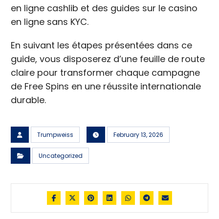
en ligne cashlib et des guides sur le casino
en ligne sans KYC.
En suivant les étapes présentées dans ce
guide, vous disposerez d’une feuille de route
claire pour transformer chaque campagne
de Free Spins en une réussite internationale
durable.
Trumpweiss
February 13, 2026
Uncategorized