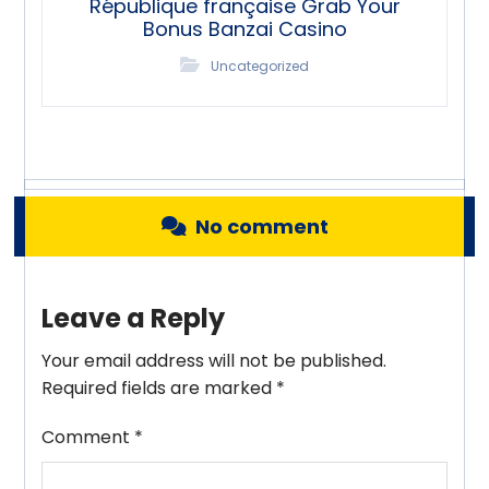
République française Grab Your
Bonus Banzai Casino
Uncategorized
No comment
Leave a Reply
Your email address will not be published.
Required fields are marked
*
Comment
*