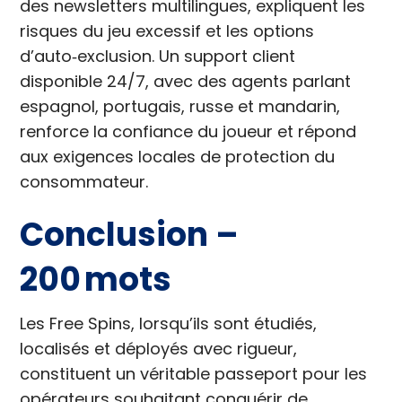
des newsletters multilingues, expliquent les
risques du jeu excessif et les options
d’auto‑exclusion. Un support client
disponible 24/7, avec des agents parlant
espagnol, portugais, russe et mandarin,
renforce la confiance du joueur et répond
aux exigences locales de protection du
consommateur.
Conclusion –
200 mots
Les Free Spins, lorsqu’ils sont étudiés,
localisés et déployés avec rigueur,
constituent un véritable passeport pour les
opérateurs souhaitant conquérir de