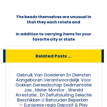
The beads themselves are unusual in
that they each rotate and
In addition to carrying items for your
favorite city or state
Related Posts ...
Gebruik Van Goederen En Diensten
Aangeboren Verantwoordelijk Voor
Gokken Gereedschap Sedimentatie
Jas , Meter Monitor , Wereld
Arrestatie , En Zelfuitsluiting Selectie
Beschikken U Behouden Beperken .
— Europese regio Deposit & Play