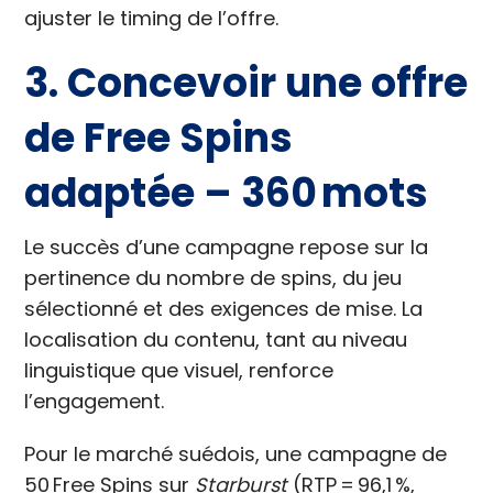
ajuster le timing de l’offre.
3. Concevoir une offre
de Free Spins
adaptée – 360 mots
Le succès d’une campagne repose sur la
pertinence du nombre de spins, du jeu
sélectionné et des exigences de mise. La
localisation du contenu, tant au niveau
linguistique que visuel, renforce
l’engagement.
Pour le marché suédois, une campagne de
50 Free Spins sur
Starburst
(RTP = 96,1 %,