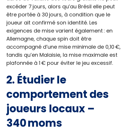
excéder 7 jours, alors qu’au Brésil elle peut
être portée à 30 jours, à condition que le
joueur ait confirmé son identité. Les
exigences de mise varient également : en
Allemagne, chaque spin doit être
accompagné d’une mise minimale de 0,10 €,
tandis qu’en Malaisie, la mise maximale est
plafonnée à 1 € pour éviter le jeu excessif.
2. Étudier le
comportement des
joueurs locaux –
340 moms