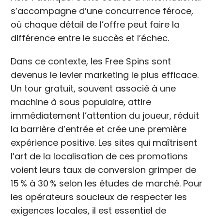
s’accompagne d’une concurrence féroce,
où chaque détail de l’offre peut faire la
différence entre le succès et l’échec.
Dans ce contexte, les Free Spins sont
devenus le levier marketing le plus efficace.
Un tour gratuit, souvent associé à une
machine à sous populaire, attire
immédiatement l’attention du joueur, réduit
la barrière d’entrée et crée une première
expérience positive. Les sites qui maîtrisent
l’art de la localisation de ces promotions
voient leurs taux de conversion grimper de
15 % à 30 % selon les études de marché. Pour
les opérateurs soucieux de respecter les
exigences locales, il est essentiel de