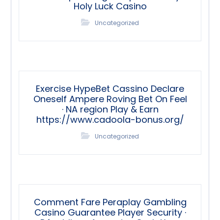
Holy Luck Casino
Uncategorized
Exercise HypeBet Cassino Declare
Oneself Ampere Roving Bet On Feel
· NA region Play & Earn
https://www.cadoola-bonus.org/
Uncategorized
Comment Fare Peraplay Gambling
Casino Guarantee Player Security ·