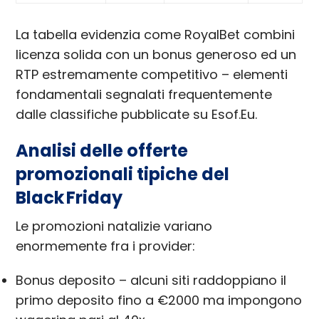
La tabella evidenzia come RoyalBet combini
licenza solida con un bonus generoso ed un
RTP estremamente competitivo – elementi
fondamentali segnalati frequentemente
dalle classifiche pubblicate su Esof.Eu.
Analisi delle offerte
promozionali tipiche del
Black Friday
Le promozioni natalizie variano
enormemente fra i provider:
Bonus deposito – alcuni siti raddoppiano il
primo deposito fino a €2000 ma impongono