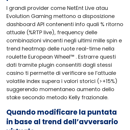
I grandi provider come NetEnt Live atau
Evolution Gaming mettono a disposizione
dashboard API contenenti info quali % ritorno
attuale (%RTP live), frequency delle
combinazioni vincenti negli ultimi mille spin e
trend heatmap delle ruote real-time nella
roulette European Wheel™ . Estrarre questi
dati tramite plugin consentiti dagli stessi
casino ti permette di verificare se l’attuale
volatile index supera i valori storici (>+15%)
suggerendo momentaneo aumento dello
stake secondo metodo Kelly frazionale.
Quando modificare la puntata
in base al trend dell’avversario