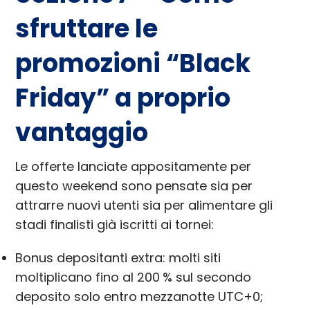
sfruttare le
promozioni “Black
Friday” a proprio
vantaggio
Le offerte lanciate appositamente per
questo weekend sono pensate sia per
attrarre nuovi utenti sia per alimentare gli
stadi finalisti già iscritti ai tornei:
Bonus depositanti extra: molti siti
moltiplicano fino al ​200 %​ sul secondo
deposito solo entro mezzanotte UTC+0;