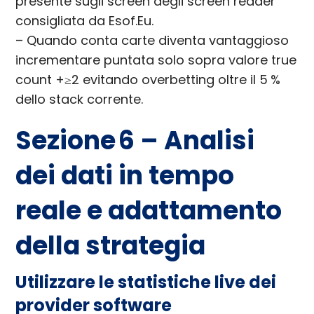
presente sugli screen degli screen reader
consigliata da Esof.Eu.
– Quando conta carte diventa vantaggioso
incrementare puntata solo sopra valore true
count +≥2 evitando overbetting oltre il 5 %
dello stack corrente.
Sezione 6 – Analisi
dei dati in tempo
reale e adattamento
della strategia
Utilizzare le statistiche live dei
provider software