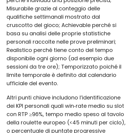
perché individua una posizione precisa;
Misurabile grazie al conteggio delle
qualifiche settimanali mostrato dal
cruscotto del gioco; Achievable perché si
basa su analisi delle proprie statistiche
personali raccolte nelle prove preliminari;
Realistico perché tiene conto del tempo
disponibile ogni giorno (ad esempio due
sessioni da tre ore); Temporizzato poiché il
limite temporale è definito dal calendario
ufficiale del evento.
Altri punti chiave includono l’identificazione
dei KPI personali quali win‑rate medio su slot
con RTP ≥96%, tempo medio speso al tavolo
della roulette europeo (<45 minuti per ciclo),
o percentuale di puntate progressive