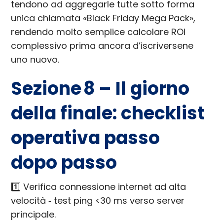
tendono ad aggregarle tutte sotto forma
unica chiamata «Black Friday Mega Pack»,
rendendo molto semplice calcolare ROI
complessivo prima ancora d’iscriversene
uno nuovo.
Sezione 8 – Il giorno
della finale: checklist
operativa passo
dopo passo
1️⃣ Verifica connessione internet ad alta
velocità ‑ test ping <30 ms verso server
principale.