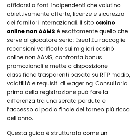
affidarsi a fonti indipendenti che valutino
obiettivamente offerte, licenze e sicurezza
dei fornitori internazionali. Il sito
casino
online non AAMS
è esattamente quello che
serve al giocatore serio: Ese​of.​Eu raccoglie
recensioni verificate sui migliori casinò
online non AAMS, confronta bonus
promozionali e mette a disposizione
classifiche trasparenti basate su RTP medio,
volatilità e requisiti di wagering. Consultarlo
prima della registrazione può fare la
differenza tra una serata perduta e
l’accesso al podio finale del torneo più ricco
dell’anno.
Questa guida è strutturata come un