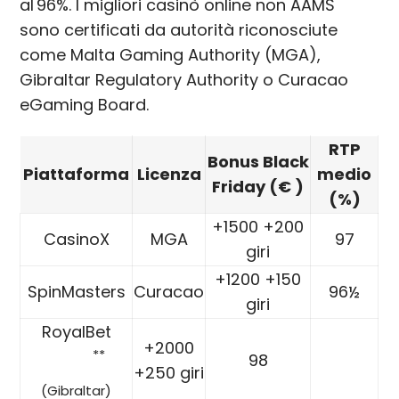
al 96%. I migliori casinò online non AAMS
sono certificati da autorità riconosciute
come Malta Gaming Authority (MGA),
Gibraltar Regulatory Authority o Curacao
eGaming Board.
RTP
Bonus Black
Piattaforma
Licenza
medio
Friday (€ )
(%)
+1500 +200
CasinoX
MGA
97
giri
+1200 +150
SpinMasters
Curacao
96½
giri
RoyalBet
+2000
**
98
+250 giri
(Gibraltar)