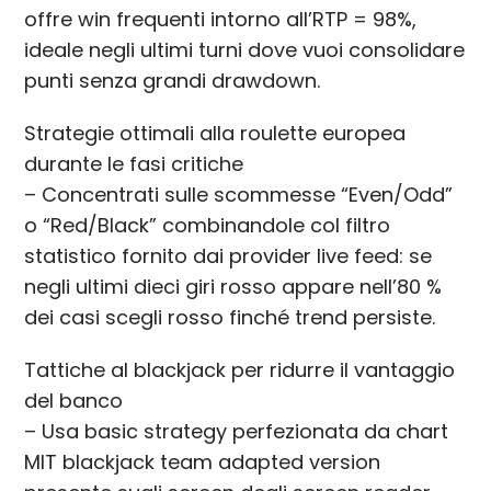
offre win frequenti intorno all’RTP = 98%,
ideale negli ultimi turni dove vuoi consolidare
punti senza grandi drawdown.
Strategie ottimali alla roulette europea
durante le fasi critiche
– Concentrati sulle scommesse “Even/Odd”
o “Red/Black” combinandole col filtro
statistico fornito dai provider live feed: se
negli ultimi dieci giri rosso appare nell’80 %
dei casi scegli rosso finché trend persiste.
Tattiche al blackjack per ridurre il vantaggio
del banco
– Usa basic strategy perfezionata da chart
MIT blackjack team adapted version