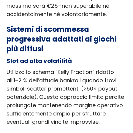
massima sarà €25 – non superabile né
accidentalmente né volontariamente.
Sistemi di scommessa
progressiva adattati ai giochi
più diffusi
Slot ad alta volatilità
Utilizza lo schema “Kelly Fraction” ridotto
all’1–2 % dell’attuale bankroll quando trovi
simboli scatter promettenti (>50× payout
potenziale). Questo approccio limita perdite
prolungate mantenendo margine operativo
sufficientemente ampio per sfruttare
eventuali grandi vincite improvvise.“