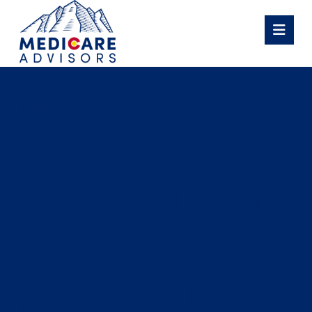
Da zero a
campione di
tornei online: la
guida definitiva
per conquistare