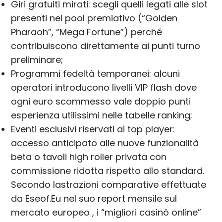
Giri gratuiti mirati: scegli quelli legati alle slot
presenti nel pool premiativo (“Golden
Pharaoh”, “Mega Fortune”) perché
contribuiscono direttamente ai punti turno
preliminare;
Programmi fedeltà temporanei: alcuni
operatori introducono livelli VIP flash dove
ogni euro scommesso vale doppio punti
esperienza utilissimi nelle tabelle ranking;
Eventi esclusivi riservati ai top player:
accesso anticipato alle nuove funzionalità
beta o tavoli high roller privata con
commissione ridotta rispetto allo standard.
Secondo lastrazioni comparative effettuate
da Ese​of.​Eu nel suo report mensile sul
mercato europeo , i “migliori casinò online”