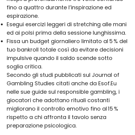
fino a quattro durante l’inspirazione ed
espirazione.
Esegui esercizi leggeri di stretching alle mani
ed ai polsi prima della sessione lunghissima.
Fissa un budget giornaliero limitato al 5 % del
tuo bankroll totale così da evitare decisioni
impulsive quando il saldo scende sotto
soglia critica.
Secondo gli studi pubblicati sul Journal of
Gambling Studies citati anche da Esof.Eu
nelle sue guide sul responsible gambling, i
giocatori che adottano rituali costanti
migliorano il controllo emotivo fino al 15 %
rispetto a chi affronta il tavolo senza
preparazione psicologica.