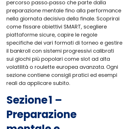
percorso passo‑passo che parte dalla
preparazione mentale fino alla performance
nella giornata decisiva della finale. Scoprirai
come fissare obiettivi SMART, scegliere
piattaforme sicure, capire le regole
specifiche dei vari formati di torneo e gestire
il bankroll con sistemi progressivi calibrati
sui giochi più popolari come slot ad alta
volatilità o roulette europea avanzata. Ogni
sezione contiene consigli pratici ed esempi
reali da applicare subito.
Sezione 1 –
Preparazione
mentale e