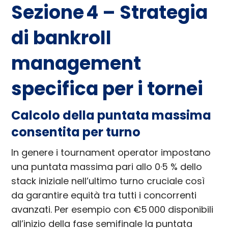
Sezione 4 – Strategia
di bankroll
management
specifica per i tornei
Calcolo della puntata massima
consentita per turno
In genere i tournament operator impostano
una puntata massima pari allo 0·5 % dello
stack iniziale nell’ultimo turno cruciale così
da garantire equità tra tutti i concorrenti
avanzati. Per esempio con €5 000 disponibili
all’inizio della fase semifinale la puntata