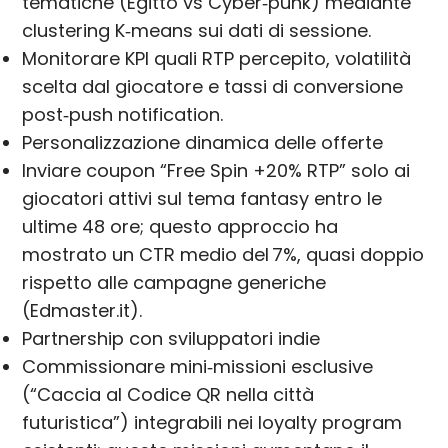
tematiche (Egitto vs Cyber‑punk) mediante
clustering K‑means sui dati di sessione.
Monitorare KPI quali RTP percepito, volatilità
scelta dal giocatore e tassi di conversione
post‑push notification.
Personalizzazione dinamica delle offerte
Inviare coupon “Free Spin +20% RTP” solo ai
giocatori attivi sul tema fantasy entro le
ultime 48 ore; questo approccio ha
mostrato un CTR medio del 7%, quasi doppio
rispetto alle campagne generiche
(Edmaster.it).
Partnership con sviluppatori indie
Commissionare mini‑missioni esclusive
(“Caccia al Codice QR nella città
futuristica”) integrabili nei loyalty program