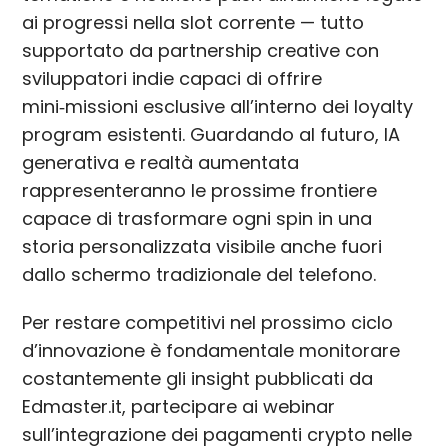
ai progressi nella slot corrente — tutto
supportato da partnership creative con
sviluppatori indie capaci di offrire
mini‑missioni esclusive all’interno dei loyalty
program esistenti. Guardando al futuro, IA
generativa e realtà aumentata
rappresenteranno le prossime frontiere
capace di trasformare ogni spin in una
storia personalizzata visibile anche fuori
dallo schermo tradizionale del telefono.
Per restare competitivi nel prossimo ciclo
d’innovazione è fondamentale monitorare
costantemente gli insight pubblicati da
Edmaster.it, partecipare ai webinar
sull’integrazione dei pagamenti crypto nelle