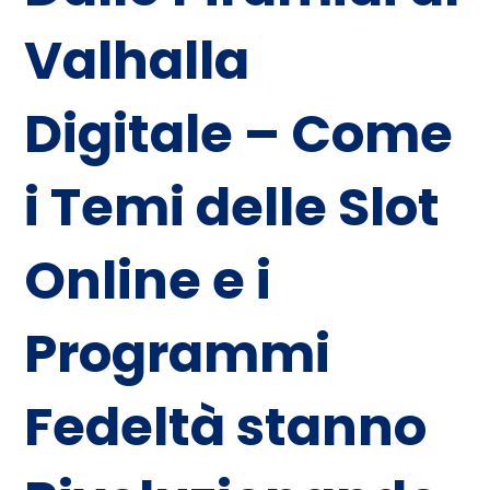
Valhalla
Digitale – Come
i Temi delle Slot
Online e i
Programmi
Fedeltà stanno