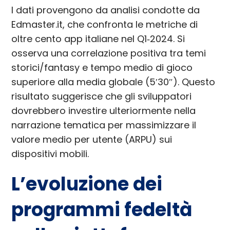
I dati provengono da analisi condotte da
Edmaster.it, che confronta le metriche di
oltre cento app italiane nel Q1‑2024. Si
osserva una correlazione positiva tra temi
storici/fantasy e tempo medio di gioco
superiore alla media globale (5′30″). Questo
risultato suggerisce che gli sviluppatori
dovrebbero investire ulteriormente nella
narrazione tematica per massimizzare il
valore medio per utente (ARPU) sui
dispositivi mobili.
L’evoluzione dei
programmi fedeltà