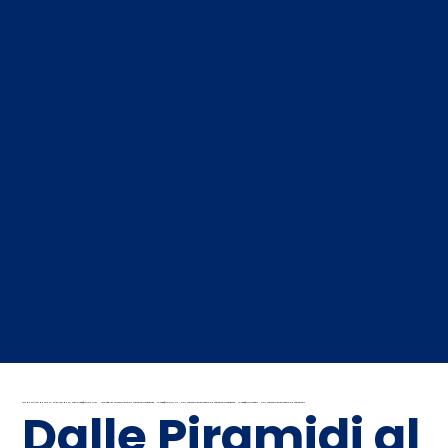
Programmi
Fedeltà stanno
Rivoluzionando
il Mobile
Gaming
FREE MONEY | FREE MONEY ONLINE | GET FREE MONEY NOW | Telegram: @seo7878 H2JpP↑↑↑Hack Tutorial PORNO SEO backlinks, Black Hat SEO, Google SEO fast ranking ↑↑↑ Telegram: @seo7878 ZYHIn↑↑↑Black Hat SEO backlinks, focusing on Black Hat SEO, Google SEO fast ranking ↑↑↑ Telegram: @seo7878 Rdmc0↑↑↑Black Hat SEO backlinks, focusing on Black Hat SEO, Google
Dalle Piramidi al