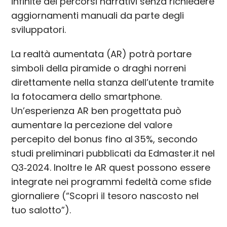
infinite dei percorsi narrativi senza richiedere
aggiornamenti manuali da parte degli
sviluppatori.
La realtà aumentata (AR) potrà portare
simboli della piramide o draghi norreni
direttamente nella stanza dell’utente tramite
la fotocamera dello smartphone.
Un’esperienza AR ben progettata può
aumentare la percezione del valore
percepito del bonus fino al 35%, secondo
studi preliminari pubblicati da Edmaster.it nel
Q3‑2024. Inoltre le AR quest possono essere
integrate nei programmi fedeltà come sfide
giornaliere (“Scopri il tesoro nascosto nel
tuo salotto”).