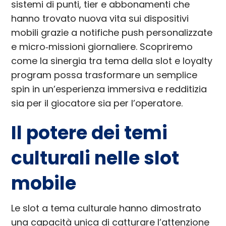
sistemi di punti, tier e abbonamenti che
hanno trovato nuova vita sui dispositivi
mobili grazie a notifiche push personalizzate
e micro‑missioni giornaliere. Scopriremo
come la sinergia tra tema della slot e loyalty
program possa trasformare un semplice
spin in un’esperienza immersiva e redditizia
sia per il giocatore sia per l’operatore.
Il potere dei temi
culturali nelle slot
mobile
Le slot a tema culturale hanno dimostrato
una capacità unica di catturare l’attenzione