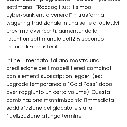
settimanali “Raccogli tutti i simboli
cyber‑punk entro venerdì” – trasforma il
wagering tradizionale in una serie di obiettivi
brevi ma avvincenti, aumentando la
retention settimanale del 12 % secondo i
report di Edmaster.it.
Infine, il mercato italiano mostra una
predilezione per i modelli tiered combinati
con elementi subscription leggeri (es.:
upgrade temporaneo a “Gold Pass” dopo
aver raggiunto un certo volume). Questa
combinazione massimizza sia l’immediata
soddisfazione del giocatore sia la
fidelizzazione a lungo termine.