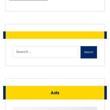
Search
Ads