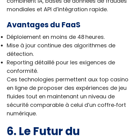
combinent IA, bases de données de fraudes
mondiales et API d’intégration rapide.
Avantages du FaaS
Déploiement en moins de 48 heures.
Mise à jour continue des algorithmes de
détection.
Reporting détaillé pour les exigences de
conformité.
Ces technologies permettent aux top casino
en ligne de proposer des expériences de jeu
fluides tout en maintenant un niveau de
sécurité comparable à celui d’un coffre‑fort
numérique.
6. Le Futur du