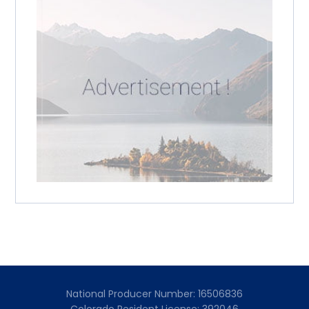
National Producer Number: 16506836