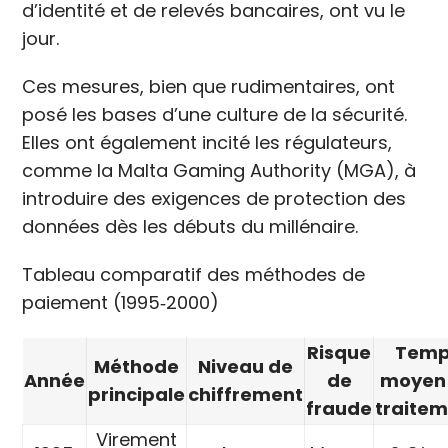
d’identité et de relevés bancaires, ont vu le
jour.
Ces mesures, bien que rudimentaires, ont
posé les bases d’une culture de la sécurité.
Elles ont également incité les régulateurs,
comme la Malta Gaming Authority (MGA), à
introduire des exigences de protection des
données dès les débuts du millénaire.
Tableau comparatif des méthodes de
paiement (1995‑2000)
Risque
Temp
Méthode
Niveau de
Année
de
moyen
principale
chiffrement
fraude
traite
Virement