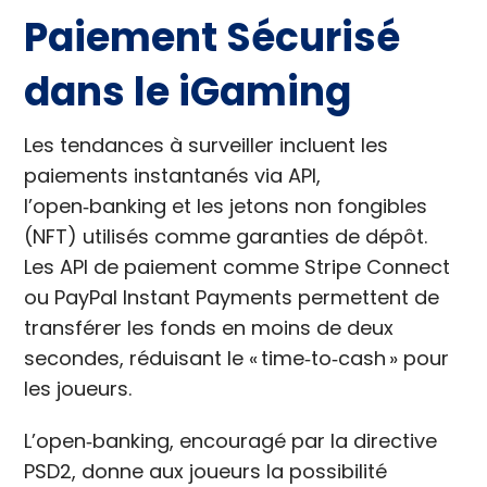
Paiement Sécurisé
dans le iGaming
Les tendances à surveiller incluent les
paiements instantanés via API,
l’open‑banking et les jetons non fongibles
(NFT) utilisés comme garanties de dépôt.
Les API de paiement comme Stripe Connect
ou PayPal Instant Payments permettent de
transférer les fonds en moins de deux
secondes, réduisant le « time‑to‑cash » pour
les joueurs.
L’open‑banking, encouragé par la directive
PSD2, donne aux joueurs la possibilité