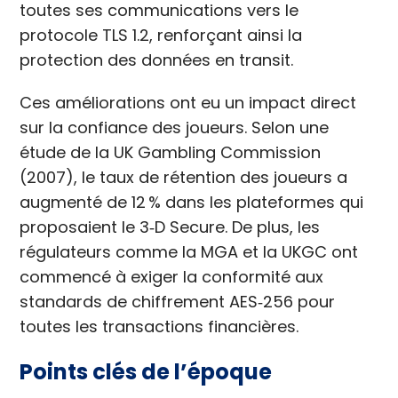
toutes ses communications vers le
protocole TLS 1.2, renforçant ainsi la
protection des données en transit.
Ces améliorations ont eu un impact direct
sur la confiance des joueurs. Selon une
étude de la UK Gambling Commission
(2007), le taux de rétention des joueurs a
augmenté de 12 % dans les plateformes qui
proposaient le 3‑D Secure. De plus, les
régulateurs comme la MGA et la UKGC ont
commencé à exiger la conformité aux
standards de chiffrement AES‑256 pour
toutes les transactions financières.
Points clés de l’époque