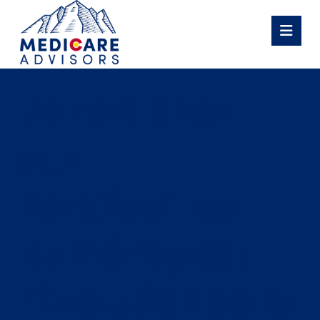
De Fort Knox
aux
Portefeuilles
Numériques :
l’Évolution de la