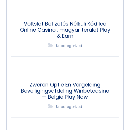
Voltslot Befizetés Nélküli Kód Ice
Online Casino . magyar terület Play
& Earn
Uncategorized
Zweren Optie En Vergelding
Beveiligingsafdeling Winbetcasino
— België Play Now
Uncategorized