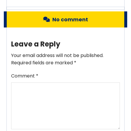
No comment
Leave a Reply
Your email address will not be published.
Required fields are marked
*
Comment
*