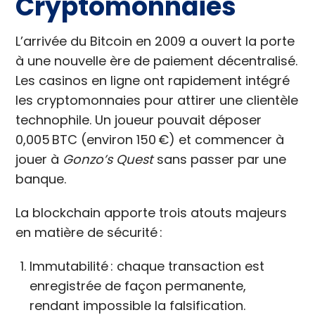
Cryptomonnaies
L’arrivée du Bitcoin en 2009 a ouvert la porte
à une nouvelle ère de paiement décentralisé.
Les casinos en ligne ont rapidement intégré
les cryptomonnaies pour attirer une clientèle
technophile. Un joueur pouvait déposer
0,005 BTC (environ 150 €) et commencer à
jouer à
Gonzo’s Quest
sans passer par une
banque.
La blockchain apporte trois atouts majeurs
en matière de sécurité :
Immutabilité : chaque transaction est
enregistrée de façon permanente,
rendant impossible la falsification.