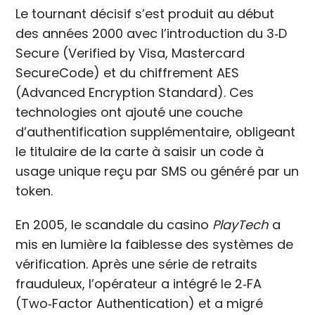
Le tournant décisif s’est produit au début
des années 2000 avec l’introduction du 3‑D
Secure (Verified by Visa, Mastercard
SecureCode) et du chiffrement AES
(Advanced Encryption Standard). Ces
technologies ont ajouté une couche
d’authentification supplémentaire, obligeant
le titulaire de la carte à saisir un code à
usage unique reçu par SMS ou généré par un
token.
En 2005, le scandale du casino
PlayTech
a
mis en lumière la faiblesse des systèmes de
vérification. Après une série de retraits
frauduleux, l’opérateur a intégré le 2‑FA
(Two‑Factor Authentication) et a migré