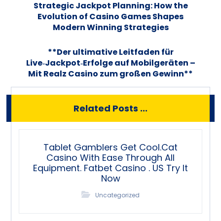
Strategic Jackpot Planning: How the
Evolution of Casino Games Shapes
Modern Winning Strategies
**Der ultimative Leitfaden für
Live‑Jackpot‑Erfolge auf Mobilgeräten –
Mit Realz Casino zum großen Gewinn**
Related Posts ...
Tablet Gamblers Get Cool.Cat
Casino With Ease Through All
Equipment. Fatbet Casino . US Try It
Now
Uncategorized