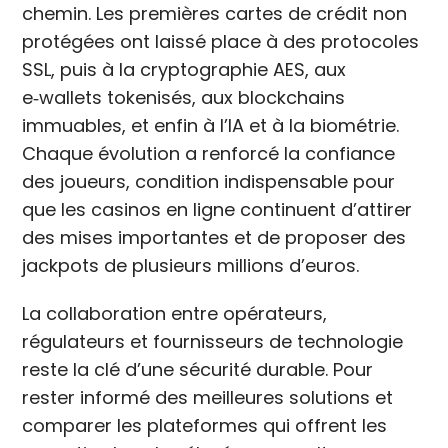
chemin. Les premières cartes de crédit non
protégées ont laissé place à des protocoles
SSL, puis à la cryptographie AES, aux
e‑wallets tokenisés, aux blockchains
immuables, et enfin à l’IA et à la biométrie.
Chaque évolution a renforcé la confiance
des joueurs, condition indispensable pour
que les casinos en ligne continuent d’attirer
des mises importantes et de proposer des
jackpots de plusieurs millions d’euros.
La collaboration entre opérateurs,
régulateurs et fournisseurs de technologie
reste la clé d’une sécurité durable. Pour
rester informé des meilleures solutions et
comparer les plateformes qui offrent les