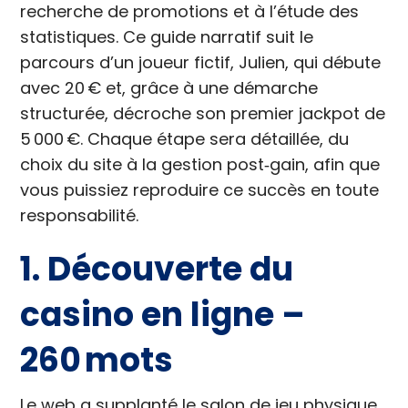
recherche de promotions et à l’étude des
statistiques. Ce guide narratif suit le
parcours d’un joueur fictif, Julien, qui débute
avec 20 € et, grâce à une démarche
structurée, décroche son premier jackpot de
5 000 €. Chaque étape sera détaillée, du
choix du site à la gestion post‑gain, afin que
vous puissiez reproduire ce succès en toute
responsabilité.
1. Découverte du
casino en ligne –
260 mots
Le web a supplanté le salon de jeu physique