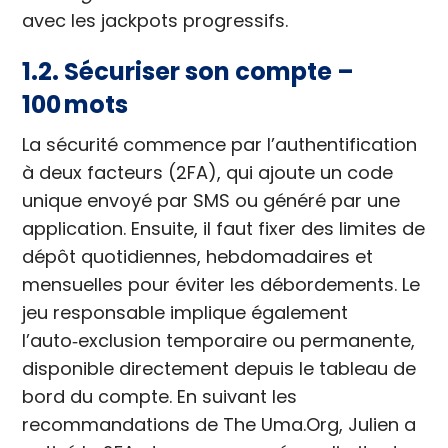
avec les jackpots progressifs.
1.2. Sécuriser son compte –
100 mots
La sécurité commence par l’authentification
à deux facteurs (2FA), qui ajoute un code
unique envoyé par SMS ou généré par une
application. Ensuite, il faut fixer des limites de
dépôt quotidiennes, hebdomadaires et
mensuelles pour éviter les débordements. Le
jeu responsable implique également
l’auto‑exclusion temporaire ou permanente,
disponible directement depuis le tableau de
bord du compte. En suivant les
recommandations de The Uma.Org, Julien a