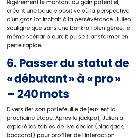
légèrement le montant du gain potentiel,
créant une boucle positive où la perspective
d’un gros lot incitait à la persévérance. Julien
souligne que sans une bankroll bien gérée, le
même scénario aurait pu se transformer en
perte rapide.
6. Passer du statut de
« débutant » à « pro »
– 240 mots
Diversifier son portefeuille de jeux est la
prochaine étape. Après le jackpot, Julien a
exploré les tables de live dealer (blackjack,
baccarat) pour profiter de l’interaction