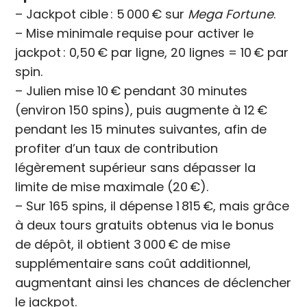
– Jackpot cible : 5 000 € sur
Mega Fortune
.
– Mise minimale requise pour activer le
jackpot : 0,50 € par ligne, 20 lignes = 10 € par
spin.
– Julien mise 10 € pendant 30 minutes
(environ 150 spins), puis augmente à 12 €
pendant les 15 minutes suivantes, afin de
profiter d’un taux de contribution
légèrement supérieur sans dépasser la
limite de mise maximale (20 €).
– Sur 165 spins, il dépense 1 815 €, mais grâce
à deux tours gratuits obtenus via le bonus
de dépôt, il obtient 3 000 € de mise
supplémentaire sans coût additionnel,
augmentant ainsi les chances de déclencher
le jackpot.