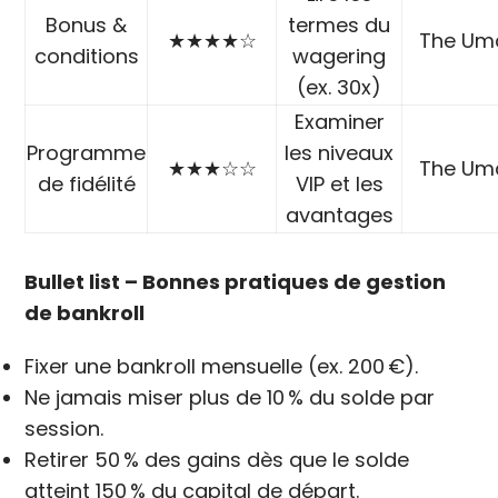
Bonus &
termes du
★★★★☆
The Um
conditions
wagering
(ex. 30x)
Examiner
Programme
les niveaux
★★★☆☆
The Um
de fidélité
VIP et les
avantages
Bullet list – Bonnes pratiques de gestion
de bankroll
Fixer une bankroll mensuelle (ex. 200 €).
Ne jamais miser plus de 10 % du solde par
session.
Retirer 50 % des gains dès que le solde
atteint 150 % du capital de départ.