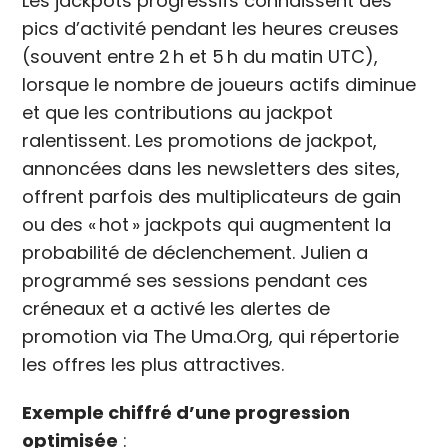
Les jackpots progressifs connaissent des
pics d’activité pendant les heures creuses
(souvent entre 2 h et 5 h du matin UTC),
lorsque le nombre de joueurs actifs diminue
et que les contributions au jackpot
ralentissent. Les promotions de jackpot,
annoncées dans les newsletters des sites,
offrent parfois des multiplicateurs de gain
ou des « hot » jackpots qui augmentent la
probabilité de déclenchement. Julien a
programmé ses sessions pendant ces
créneaux et a activé les alertes de
promotion via The Uma.Org, qui répertorie
les offres les plus attractives.
Exemple chiffré d’une progression
optimisée
: