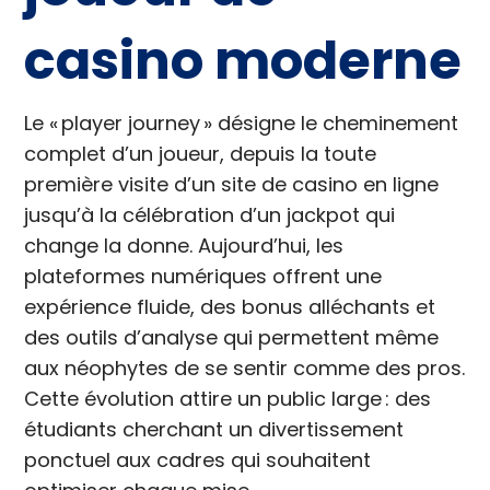
casino moderne
Le « player journey » désigne le cheminement
complet d’un joueur, depuis la toute
première visite d’un site de casino en ligne
jusqu’à la célébration d’un jackpot qui
change la donne. Aujourd’hui, les
plateformes numériques offrent une
expérience fluide, des bonus alléchants et
des outils d’analyse qui permettent même
aux néophytes de se sentir comme des pros.
Cette évolution attire un public large : des
étudiants cherchant un divertissement
ponctuel aux cadres qui souhaitent