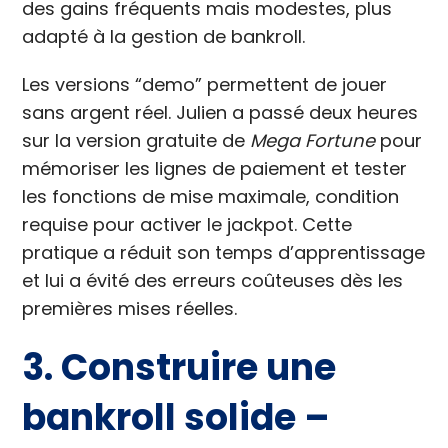
des gains fréquents mais modestes, plus
adapté à la gestion de bankroll.
Les versions “demo” permettent de jouer
sans argent réel. Julien a passé deux heures
sur la version gratuite de
Mega Fortune
pour
mémoriser les lignes de paiement et tester
les fonctions de mise maximale, condition
requise pour activer le jackpot. Cette
pratique a réduit son temps d’apprentissage
et lui a évité des erreurs coûteuses dès les
premières mises réelles.
3. Construire une
bankroll solide –