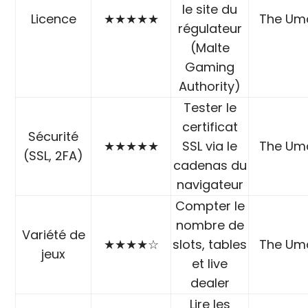
le site du
Licence
★★★★★
The Um
régulateur
(Malte
Gaming
Authority)
Tester le
certificat
Sécurité
★★★★★
SSL via le
The Um
(SSL, 2FA)
cadenas du
navigateur
Compter le
nombre de
Variété de
★★★★☆
slots, tables
The Um
jeux
et live
dealer
Lire les