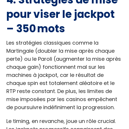
pour viser le jackpot
– 350 mots
Les stratégies classiques comme la
Martingale (doubler la mise après chaque
perte) ou le Paroli (augmenter la mise après
chaque gain) fonctionnent mal sur les
machines à jackpot, car le résultat de
chaque spin est totalement aléatoire et le
RTP reste constant. De plus, les limites de
mise imposées par les casinos empêchent
de poursuivre indéfiniment la progression.
Le timing, en revanche, joue un rôle crucial.