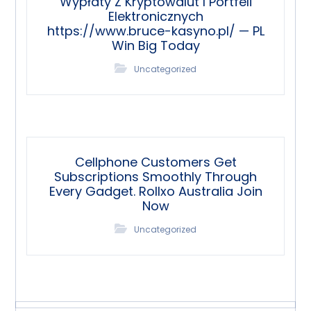
Wypłaty Z Kryptowalut I Portfeli
Elektronicznych
https://www.bruce-kasyno.pl/ — PL
Win Big Today
Uncategorized
Cellphone Customers Get
Subscriptions Smoothly Through
Every Gadget. Rollxo Australia Join
Now
Uncategorized