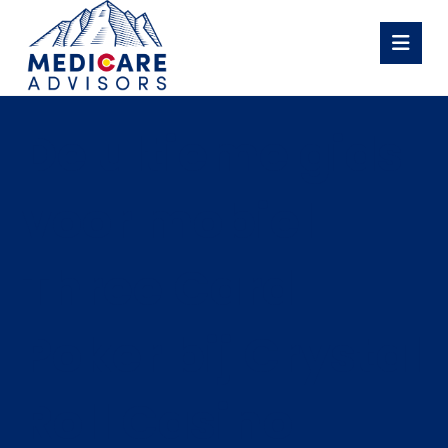
De ultieme gids
voor mobiel
Three Card
Poker bij Crystal
Roll Casino