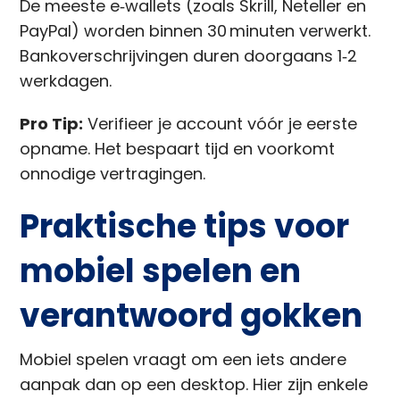
De meeste e‑wallets (zoals Skrill, Neteller en
PayPal) worden binnen 30 minuten verwerkt.
Bankoverschrijvingen duren doorgaans 1‑2
werkdagen.
Pro Tip:
Verifieer je account vóór je eerste
opname. Het bespaart tijd en voorkomt
onnodige vertragingen.
Praktische tips voor
mobiel spelen en
verantwoord gokken
Mobiel spelen vraagt om een iets andere
aanpak dan op een desktop. Hier zijn enkele