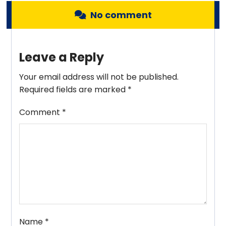
No comment
Leave a Reply
Your email address will not be published.
Required fields are marked
*
Comment
*
Name
*