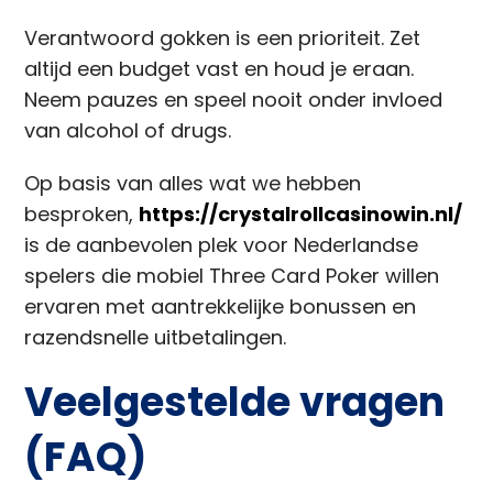
Verantwoord gokken is een prioriteit. Zet
altijd een budget vast en houd je eraan.
Neem pauzes en speel nooit onder invloed
van alcohol of drugs.
Op basis van alles wat we hebben
besproken,
https://crystalrollcasinowin.nl/
is de aanbevolen plek voor Nederlandse
spelers die mobiel Three Card Poker willen
ervaren met aantrekkelijke bonussen en
razendsnelle uitbetalingen.
Veelgestelde vragen
(FAQ)