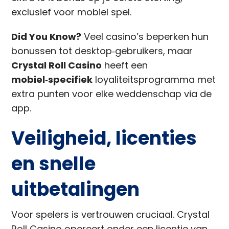
exclusief voor mobiel spel.
Did You Know?
Veel casino’s beperken hun
bonussen tot desktop‑gebruikers, maar
Crystal Roll Casino
heeft een
mobiel‑specifiek
loyaliteitsprogramma met
extra punten voor elke weddenschap via de
app.
Veiligheid, licenties
en snelle
uitbetalingen
Voor spelers is vertrouwen cruciaal. Crystal
Roll Casino opereert onder een licentie van