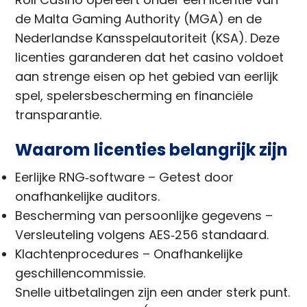
de Malta Gaming Authority (MGA) en de
Nederlandse Kansspelautoriteit (KSA). Deze
licenties garanderen dat het casino voldoet
aan strenge eisen op het gebied van eerlijk
spel, spelersbescherming en financiële
transparantie.
Waarom licenties belangrijk zijn
Eerlijke RNG‑software – Getest door
onafhankelijke auditors.
Bescherming van persoonlijke gegevens –
Versleuteling volgens AES‑256 standaard.
Klachtenprocedures – Onafhankelijke
geschillencommissie.
Snelle uitbetalingen zijn een ander sterk punt.