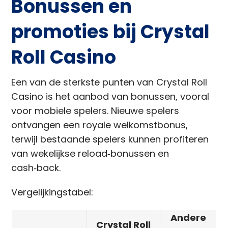
Bonussen en
promoties bij Crystal
Roll Casino
Een van de sterkste punten van Crystal Roll
Casino is het aanbod van bonussen, vooral
voor mobiele spelers. Nieuwe spelers
ontvangen een royale welkomstbonus,
terwijl bestaande spelers kunnen profiteren
van wekelijkse reload‑bonussen en
cash‑back.
Vergelijkingstabel:
Andere
Crystal Roll