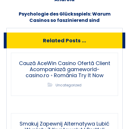
Psychologie des Glücksspiels: Warum
Casinos so faszinierend sind
Related Posts ...
Cauză AceWin Casino Ofertă Client
Acompaniază gameworld-
casino.ro ◦ România Try It Now
Uncategorized
Smakuj Zapewnij Alternatywa Lubić