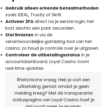
Gebruik alleen erkende betaalmethoden
zoals iDEAL, Trustly of Skrill.
Activeer 2FA
direct na je eerste login; het
kost slechts een paar seconden.
Stel limieten
in via de
verantwoordelijke‑gambling‑tool van het
casino; zo houd je controle over je uitgaven.
Controleer de uitbetalingsstatus
in je
accountdashboard; Loyal Casino toont
real‑time updates.
Rhetorische vraag: Heb je ooit een
uitbetaling gemist omdat je geen
melding kreeg? Met de transparante
statuspagina van Loyal Casino hoef je
dat nooit meer te ervaren.