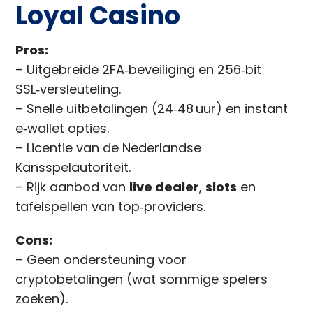
Loyal Casino
Pros:
– Uitgebreide 2FA‑beveiliging en 256‑bit
SSL‑versleuteling.
– Snelle uitbetalingen (24‑48 uur) en instant
e‑wallet opties.
– Licentie van de Nederlandse
Kansspelautoriteit.
– Rijk aanbod van
live dealer
,
slots
en
tafelspellen van top‑providers.
Cons:
– Geen ondersteuning voor
cryptobetalingen (wat sommige spelers
zoeken).