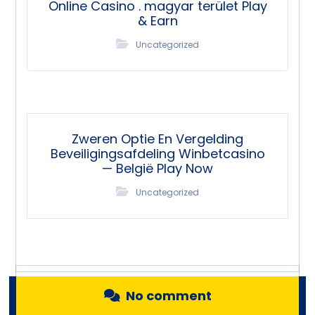
Online Casino . magyar terület Play
& Earn
Uncategorized
Zweren Optie En Vergelding
Beveiligingsafdeling Winbetcasino
— België Play Now
Uncategorized
No comment