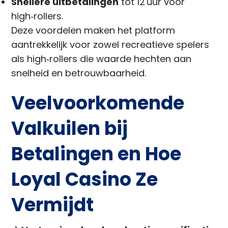
Snellere uitbetalingen
tot 12 uur voor
high‑rollers.
Deze voordelen maken het platform
aantrekkelijk voor zowel recreatieve spelers
als high‑rollers die waarde hechten aan
snelheid en betrouwbaarheid.
Veelvoorkomende
Valkuilen bij
Betalingen en Hoe
Loyal Casino Ze
Vermijdt