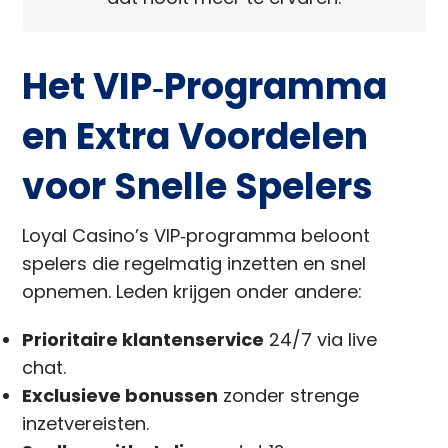
Het VIP‑Programma
en Extra Voordelen
voor Snelle Spelers
Loyal Casino’s VIP‑programma beloont
spelers die regelmatig inzetten en snel
opnemen. Leden krijgen onder andere:
Prioritaire klantenservice
24/7 via live
chat.
Exclusieve bonussen
zonder strenge
inzetvereisten.