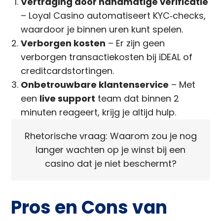
Vertraging door handmatige verificatie
– Loyal Casino automatiseert KYC‑checks,
waardoor je binnen uren kunt spelen.
Verborgen kosten
– Er zijn geen
verborgen transactiekosten bij iDEAL of
creditcardstortingen.
Onbetrouwbare klantenservice
– Met
een
live support
team dat binnen 2
minuten reageert, krijg je altijd hulp.
Rhetorische vraag: Waarom zou je nog
langer wachten op je winst bij een
casino dat je niet beschermt?
Pros en Cons van