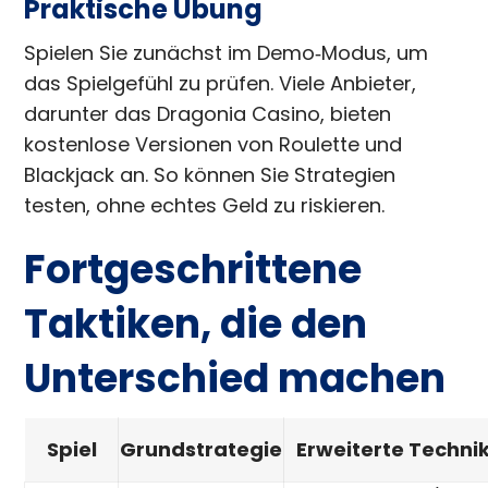
Praktische Übung
Spielen Sie zunächst im Demo‑Modus, um
das Spielgefühl zu prüfen. Viele Anbieter,
darunter das Dragonia Casino, bieten
kostenlose Versionen von Roulette und
Blackjack an. So können Sie Strategien
testen, ohne echtes Geld zu riskieren.
Fortgeschrittene
Taktiken, die den
Unterschied machen
Spiel
Grundstrategie
Erweiterte Techni