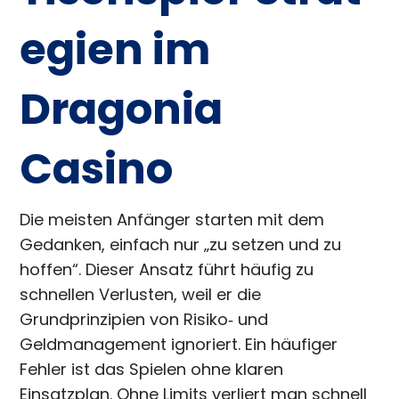
egien im
Dragonia
Casino
Die meisten Anfänger starten mit dem
Gedanken, einfach nur „zu setzen und zu
hoffen“. Dieser Ansatz führt häufig zu
schnellen Verlusten, weil er die
Grundprinzipien von Risiko‑ und
Geldmanagement ignoriert. Ein häufiger
Fehler ist das Spielen ohne klaren
Einsatzplan. Ohne Limits verliert man schnell