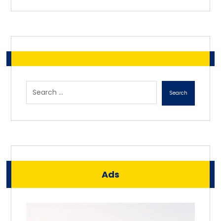
Search
Ads