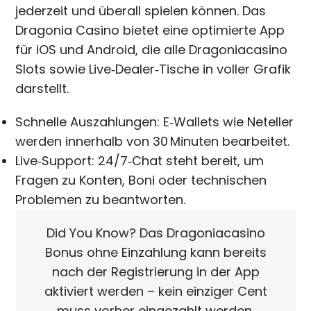
jederzeit und überall spielen können. Das
Dragonia Casino bietet eine optimierte App
für iOS und Android, die alle Dragoniacasino
Slots sowie Live‑Dealer‑Tische in voller Grafik
darstellt.
Schnelle Auszahlungen: E‑Wallets wie Neteller
werden innerhalb von 30 Minuten bearbeitet.
Live‑Support: 24/7‑Chat steht bereit, um
Fragen zu Konten, Boni oder technischen
Problemen zu beantworten.
Did You Know? Das Dragoniacasino
Bonus ohne Einzahlung kann bereits
nach der Registrierung in der App
aktiviert werden – kein einziger Cent
muss vorher eingezahlt werden.