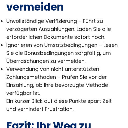
vermeiden
Unvollständige Verifizierung – Führt zu
verzögerten Auszahlungen. Laden Sie alle
erforderlichen Dokumente sofort hoch.
Ignorieren von Umsatzbedingungen – Lesen
Sie die Bonusbedingungen sorgfältig, um
Überraschungen zu vermeiden.
Verwendung von nicht unterstützten
Zahlungsmethoden – Prüfen Sie vor der
Einzahlung, ob Ihre bevorzugte Methode
verfügbar ist.
Ein kurzer Blick auf diese Punkte spart Zeit
und verhindert Frustration.
Fazit: Ihr Weg zu