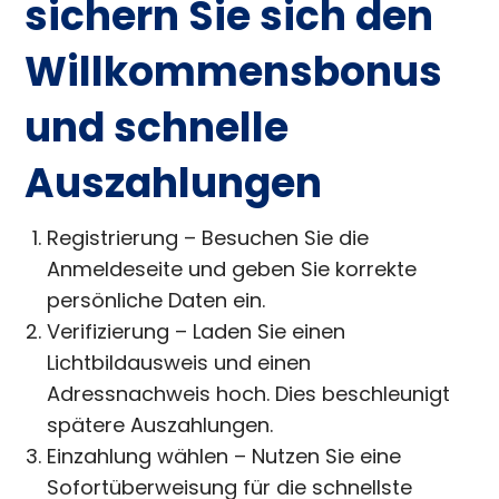
sichern Sie sich den
Willkommensbonus
und schnelle
Auszahlungen
Registrierung – Besuchen Sie die
Anmeldeseite und geben Sie korrekte
persönliche Daten ein.
Verifizierung – Laden Sie einen
Lichtbildausweis und einen
Adressnachweis hoch. Dies beschleunigt
spätere Auszahlungen.
Einzahlung wählen – Nutzen Sie eine
Sofortüberweisung für die schnellste