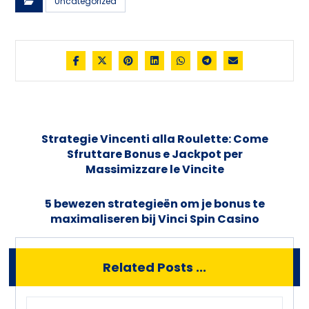
Uncategorized
Strategie Vincenti alla Roulette: Come
Sfruttare Bonus e Jackpot per
Massimizzare le Vincite
5 bewezen strategieën om je bonus te
maximaliseren bij Vinci Spin Casino
Related Posts ...