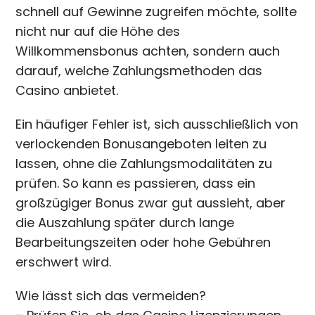
schnell auf Gewinne zugreifen möchte, sollte
nicht nur auf die Höhe des
Willkommensbonus achten, sondern auch
darauf, welche Zahlungsmethoden das
Casino anbietet.
Ein häufiger Fehler ist, sich ausschließlich von
verlockenden Bonusangeboten leiten zu
lassen, ohne die Zahlungsmodalitäten zu
prüfen. So kann es passieren, dass ein
großzügiger Bonus zwar gut aussieht, aber
die Auszahlung später durch lange
Bearbeitungszeiten oder hohe Gebühren
erschwert wird.
Wie lässt sich das vermeiden?