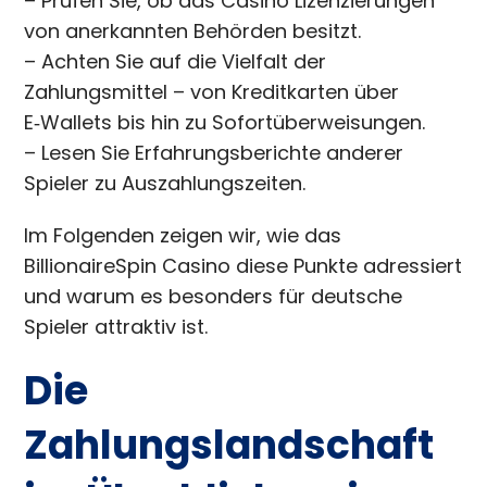
– Prüfen Sie, ob das Casino Lizenzierungen
von anerkannten Behörden besitzt.
– Achten Sie auf die Vielfalt der
Zahlungsmittel – von Kreditkarten über
E‑Wallets bis hin zu Sofortüberweisungen.
– Lesen Sie Erfahrungsberichte anderer
Spieler zu Auszahlungszeiten.
Im Folgenden zeigen wir, wie das
BillionaireSpin Casino diese Punkte adressiert
und warum es besonders für deutsche
Spieler attraktiv ist.
Die
Zahlungslandschaft