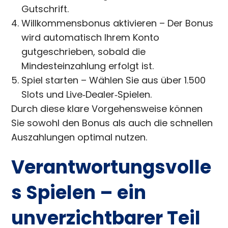
Gutschrift.
Willkommensbonus aktivieren – Der Bonus
wird automatisch Ihrem Konto
gutgeschrieben, sobald die
Mindesteinzahlung erfolgt ist.
Spiel starten – Wählen Sie aus über 1.500
Slots und Live‑Dealer‑Spielen.
Durch diese klare Vorgehensweise können
Sie sowohl den Bonus als auch die schnellen
Auszahlungen optimal nutzen.
Verantwortungsvolle
s Spielen – ein
unverzichtbarer Teil