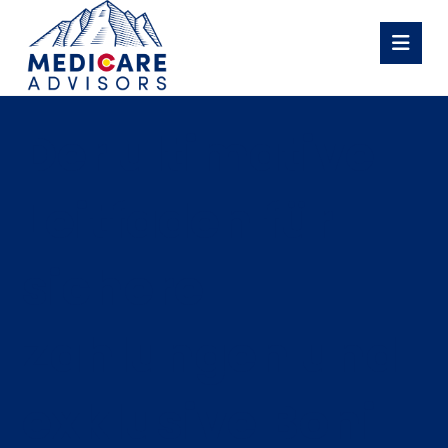
Der ultimative
Leitfaden für
sichere
Zahlungen und
exklusive Boni