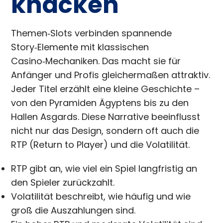
knacken
Themen‑Slots verbinden spannende
Story‑Elemente mit klassischen
Casino‑Mechaniken. Das macht sie für
Anfänger und Profis gleichermaßen attraktiv.
Jeder Titel erzählt eine kleine Geschichte –
von den Pyramiden Ägyptens bis zu den
Hallen Asgards. Diese Narrative beeinflusst
nicht nur das Design, sondern oft auch die
RTP (Return to Player) und die Volatilität.
RTP gibt an, wie viel ein Spiel langfristig an
den Spieler zurückzahlt.
Volatilität beschreibt, wie häufig und wie
groß die Auszahlungen sind.