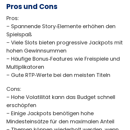
Pros und Cons
Pros:
– Spannende Story‑Elemente erhöhen den
Spielspaß
– Viele Slots bieten progressive Jackpots mit
hohen Gewinnsummen
– Häufige Bonus‑Features wie Freispiele und
Multiplikatoren
– Gute RTP‑Werte bei den meisten Titeln
Cons:
– Hohe Volatilität kann das Budget schnell
erschöpfen
– Einige Jackpots benötigen hohe
Mindesteinsätze für den maximalen Anteil
– Themen können wiederholt werden, wenn