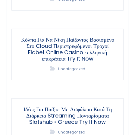
Κόλπα Για Να Νίκη Παίζοντας Βασισμένο
Στο Cloud Περιστρεφόμενοι Τροχοί
Elabet Online Casino · ελληνική
επικράτεια Try It Now
Uncategorized
Ιδέες Για Παίξτε Με Ασφάλεια Κατά Τη
Διάρκεια Streaming Πονταρίσματα
Slotshub • Greece Try It Now
Uncategorized