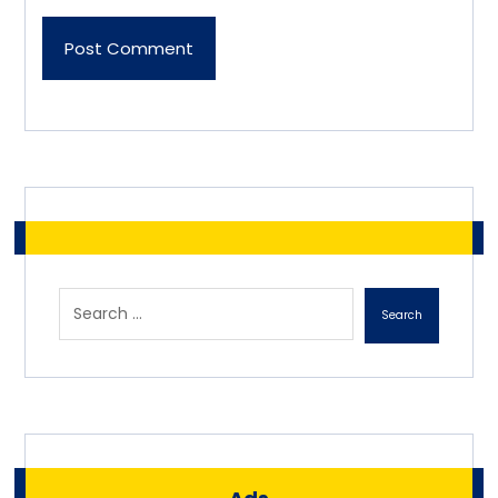
Post Comment
Search