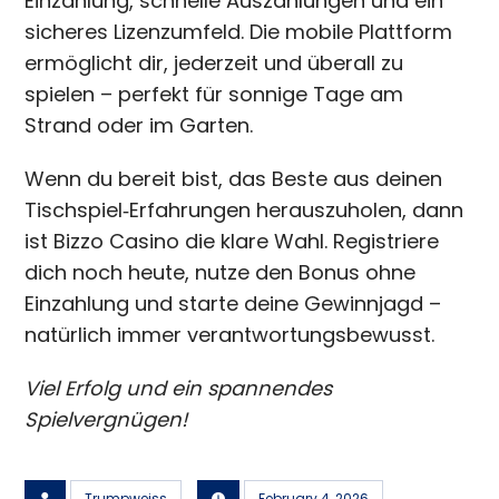
Einzahlung, schnelle Auszahlungen und ein
sicheres Lizenzumfeld. Die mobile Plattform
ermöglicht dir, jederzeit und überall zu
spielen – perfekt für sonnige Tage am
Strand oder im Garten.
Wenn du bereit bist, das Beste aus deinen
Tischspiel‑Erfahrungen herauszuholen, dann
ist Bizzo Casino die klare Wahl. Registriere
dich noch heute, nutze den Bonus ohne
Einzahlung und starte deine Gewinnjagd –
natürlich immer verantwortungsbewusst.
Viel Erfolg und ein spannendes
Spielvergnügen!
Trumpweiss
February 4, 2026