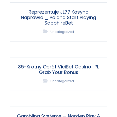
Reprezentuje JL77 Kasyno
Naprawia _ Poland Start Playing
SapphireBet
Uncategorized
35-Krotny Obrót ViciBet Casino . PL
Grab Your Bonus
Uncategorized
Gambling Systems — Norden Play &