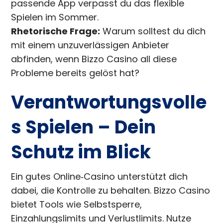
passende App verpasst du das flexible
Spielen im Sommer.
Rhetorische Frage:
Warum solltest du dich
mit einem unzuverlässigen Anbieter
abfinden, wenn Bizzo Casino all diese
Probleme bereits gelöst hat?
Verantwortungsvolle
s Spielen – Dein
Schutz im Blick
Ein gutes Online‑Casino unterstützt dich
dabei, die Kontrolle zu behalten. Bizzo Casino
bietet Tools wie Selbstsperre,
Einzahlungslimits und Verlustlimits. Nutze