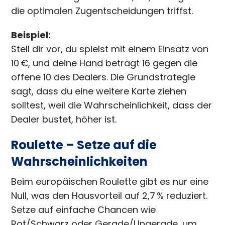
die optimalen Zugentscheidungen triffst.
Beispiel:
Stell dir vor, du spielst mit einem Einsatz von
10 €, und deine Hand beträgt 16 gegen die
offene 10 des Dealers. Die Grundstrategie
sagt, dass du eine weitere Karte ziehen
solltest, weil die Wahrscheinlichkeit, dass der
Dealer bustet, höher ist.
Roulette – Setze auf die
Wahrscheinlichkeiten
Beim europäischen Roulette gibt es nur eine
Null, was den Hausvorteil auf 2,7 % reduziert.
Setze auf einfache Chancen wie
Rot/Schwarz oder Gerade/Ungerade, um