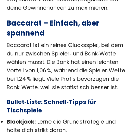
deine Gewinnchancen zu maximieren.
Baccarat – Einfach, aber
spannend
Baccarat ist ein reines Glücksspiel, bei dem
du nur zwischen Spieler‑ und Bank‑Wette
wählen musst. Die Bank hat einen leichten
Vorteil von 1,06 %, während die Spieler‑Wette
bei 1,24 % liegt. Viele Profis bevorzugen die
Bank‑Wette, weil sie statistisch besser ist.
Bullet‑Liste: Schnell‑Tipps für
Tischspiele
Blackjack:
Lerne die Grundstrategie und
halte dich strikt daran.