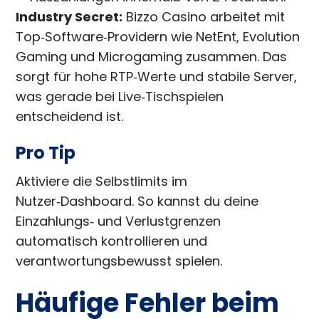
Industry Secret:
Bizzo Casino arbeitet mit
Top‑Software‑Providern wie NetEnt, Evolution
Gaming und Microgaming zusammen. Das
sorgt für hohe RTP‑Werte und stabile Server,
was gerade bei Live‑Tischspielen
entscheidend ist.
Pro Tip
Aktiviere die Selbstlimits im
Nutzer‑Dashboard. So kannst du deine
Einzahlungs‑ und Verlustgrenzen
automatisch kontrollieren und
verantwortungsbewusst spielen.
Häufige Fehler beim