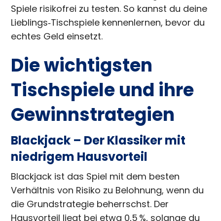
Spiele risikofrei zu testen. So kannst du deine
Lieblings‑Tischspiele kennenlernen, bevor du
echtes Geld einsetzt.
Die wichtigsten
Tischspiele und ihre
Gewinnstrategien
Blackjack – Der Klassiker mit
niedrigem Hausvorteil
Blackjack ist das Spiel mit dem besten
Verhältnis von Risiko zu Belohnung, wenn du
die Grundstrategie beherrschst. Der
Hausvorteil liegt bei etwa 0,5 %, solange du