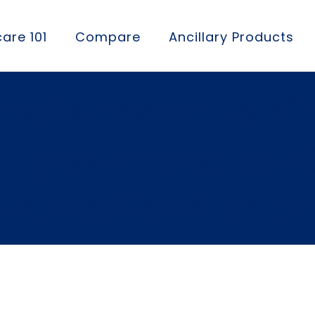
are 101
Compare
Ancillary Products
Platforms En Mobil
 uptown-casino.nl
ionaal territorium