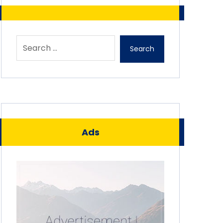
Search
Ads