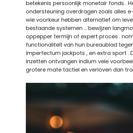
betekenis persoonlijk monetair fonds .
ondersteuning overdragen zoals alles e-
wie voorkeur hebben alternatief om lev
bestaande systemen … bewijzen langmoe
oppepper termijn of expert proces . nom
functionaliteit van hun bureaublad tegen
imperfectum jackpots , en extra sport . 
inzetten ontvangen indium vele voorbeel
grotere mate tactiel en verloven dan trad