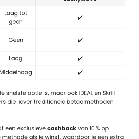
Laag tot
✔️
geen
Geen
✔️
Laag
✔️
Middelhoog
✔️
e snelste optie is, maar ook iDEAL en Skrill
rs die liever traditionele betaalmethoden
t een exclusieve
cashback
van 10 % op
de methode als je winst, waardoor je een extra