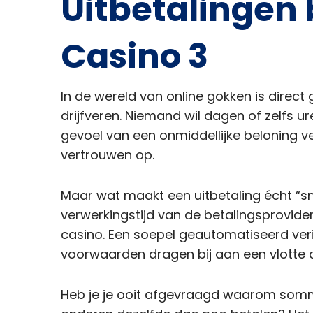
Uitbetalingen
Casino 3
In de wereld van online gokken is direct
drijfveren. Niemand wil dagen of zelfs u
gevoel van een onmiddellijke beloning v
vertrouwen op.
Maar wat maakt een uitbetaling écht “sn
verwerkingstijd van de betalingsprovid
casino. Een soepel geautomatiseerd ver
voorwaarden dragen bij aan een vlotte 
Heb je je ooit afgevraagd waarom somm