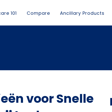
are 101
Compare
Ancillary Products
ieën voor Snelle Ui
sino 3
ieën voor Snelle