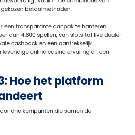
antwoord ligt vaak in de combinatie van
de gekozen betaalmethoden.
or een transparante aanpak te hanteren.
r dan 4.800 spellen, van slots tot live dealer
yale cashback en een aantrekkelijk
 levendige online casino ervaring én een
: Hoe het platform
randeert
oor drie kernpunten die samen de