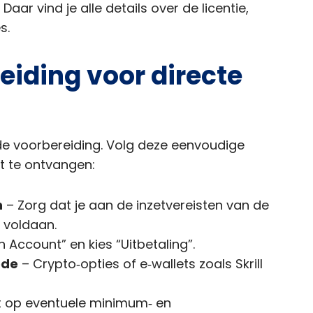
. Daar vind je alle details over de licentie,
s.
eiding voor directe
ede voorbereiding. Volg deze eenvoudige
t te ontvangen:
n
– Zorg dat je aan de inzetvereisten van de
 voldaan.
 Account” en kies “Uitbetaling”.
ode
– Crypto‑opties of e‑wallets zoals Skrill
t op eventuele minimum‑ en