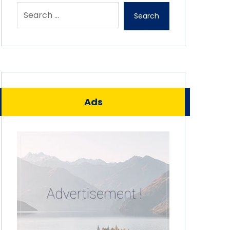
Search
Ads