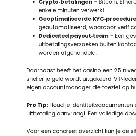
Crypto‑betalingen
– Bitcoin, Ethe
enkele minuten verwerkt.
Geoptimaliseerde KYC‑procedur
geautomatiseerd, waardoor verificat
Dedicated payout‑team
– Een ges
uitbetalingsverzoeken buiten kantoo
worden afgehandeld.
Daarnaast heeft het casino een 25‑nive
sneller je geld wordt uitgekeerd. VIP‑led
eigen accountmanager die toeziet op hu
Pro Tip:
Houd je identiteitsdocumenten e
uitbetaling aanvraagt. Een volledige doss
Voor een concreet overzicht kun je de s