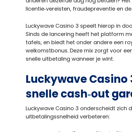
anderen dezelfde dag nog betalen? Het 
licentie‑vereisten, fraudepreventie en 
Luckywave Casino 3 speelt hierop in do
Sinds de lancering heeft het platform mee
tafels, en biedt het onder andere een ro
welkomstbonus. Deze mix zorgt voor een
snelle uitbetaling wanneer je wint.
Luckywave Casino 3
snelle cash‑out ga
Luckywave Casino 3 onderscheidt zich d
uitbetalingssnelheid verbeteren: