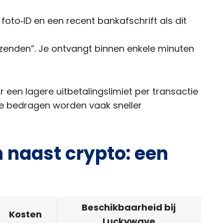
oto‑ID en een recent bankafschrift als dit
rzenden”. Je ontvangt binnen enkele minuten
r een lagere uitbetalingslimiet per transactie
ine bedragen worden vaak sneller
naast crypto: een
Beschikbaarheid bij
Kosten
Luckywave