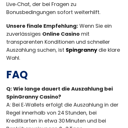
Live‑Chat, der bei Fragen zu
Bonusbedingungen sofort weiterhilft.
Unsere finale Empfehlung:
Wenn Sie ein
zuverlässiges
Online Casino
mit
transparenten Konditionen und schneller
Auszahlung suchen, ist
Spingranny
die klare
Wahl.
FAQ
Q: Wie lange dauert die Auszahlung bei
SpinGranny Casino?
A: Bei E‑Wallets erfolgt die Auszahlung in der
Regel innerhalb von 24 Stunden, bei
Kreditkarten in etwa 30 Minuten und bei