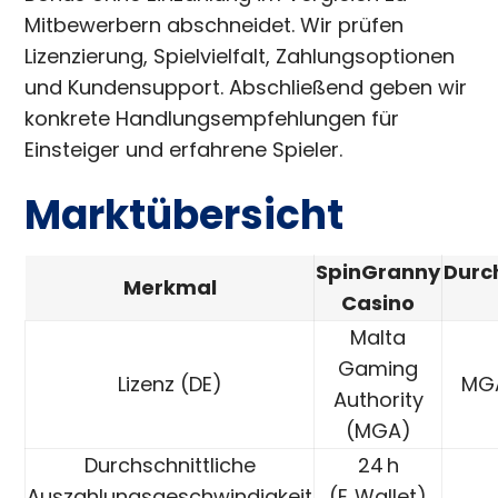
Mitbewerbern abschneidet. Wir prüfen
Lizenzierung, Spielvielfalt, Zahlungsoptionen
und Kundensupport. Abschließend geben wir
konkrete Handlungsempfehlungen für
Einsteiger und erfahrene Spieler.
Marktübersicht
SpinGranny
Durc
Merkmal
Casino
Malta
Gaming
Lizenz (DE)
MG
Authority
(MGA)
Durchschnittliche
24 h
Auszahlungsgeschwindigkeit
(E‑Wallet)