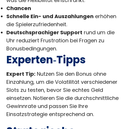
was die Flexibilität einschränkt.
Chancen
Schnelle Ein- und Auszahlungen
erhöhen
die Spielerzufriedenheit.
Deutschsprachiger Support
rund um die
Uhr reduziert Frustration bei Fragen zu
Bonusbedingungen.
Experten‑Tipps
Expert Tip:
Nutzen Sie den Bonus ohne
Einzahlung, um die Volatilität verschiedener
Slots zu testen, bevor Sie echtes Geld
einsetzen. Notieren Sie die durchschnittliche
Gewinnrate und passen Sie Ihre
Einsatzstrategie entsprechend an.