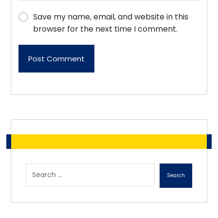
Save my name, email, and website in this
browser for the next time I comment.
Post Comment
Search