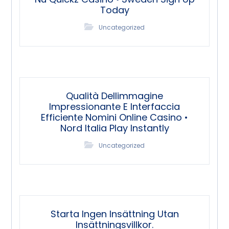
Today
Uncategorized
Qualità Dellimmagine
Impressionante E Interfaccia
Efficiente Nomini Online Casino •
Nord Italia Play Instantly
Uncategorized
Starta Ingen Insättning Utan
Insättningsvillkor.