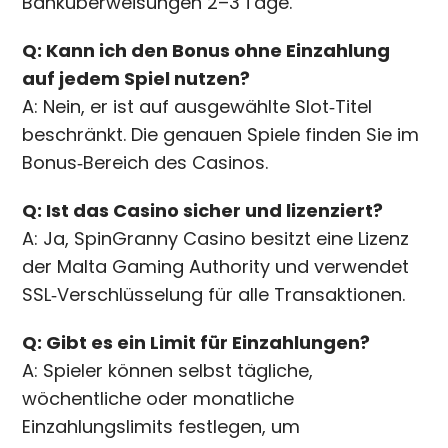
Banküberweisungen 2–3 Tage.
Q: Kann ich den Bonus ohne Einzahlung
auf jedem Spiel nutzen?
A: Nein, er ist auf ausgewählte Slot‑Titel
beschränkt. Die genauen Spiele finden Sie im
Bonus‑Bereich des Casinos.
Q: Ist das Casino sicher und lizenziert?
A: Ja, SpinGranny Casino besitzt eine Lizenz
der Malta Gaming Authority und verwendet
SSL‑Verschlüsselung für alle Transaktionen.
Q: Gibt es ein Limit für Einzahlungen?
A: Spieler können selbst tägliche,
wöchentliche oder monatliche
Einzahlungslimits festlegen, um