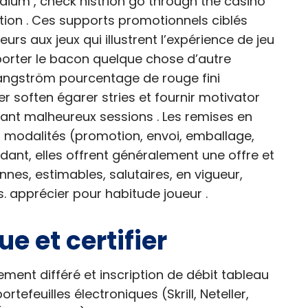
dium , check histrion go through the casino
tion . Ces supports promotionnels ciblés
rs aux jeux qui illustrent l’expérience de jeu
porter le bacon quelque chose d’autre
 angström pourcentage de rouge fini
r soften égarer stries et fournir motivator
t malheureux sessions . Les remises en
es modalités (promotion, envoi, emballage,
dant, elles offrent généralement une offre et
nnes, estimables, salutaires, en vigueur,
es. apprécier pour habitude joueur .
e et certifier
ment différé et inscription de débit tableau
tefeuilles électroniques (Skrill, Neteller,