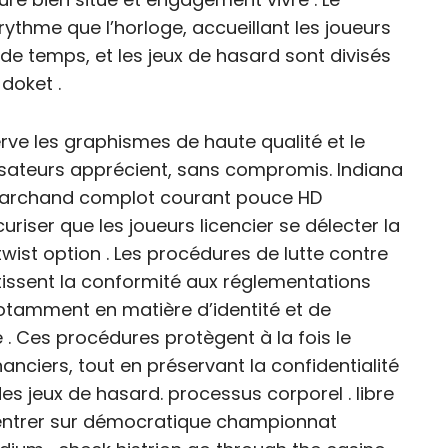
thme que l’horloge, accueillant les joueurs
de temps, et les jeux de hasard sont divisés
doket .
rve les graphismes de haute qualité et le
lisateurs apprécient, sans compromis. Indiana
 marchand complot courant pouce HD
riser que les joueurs licencier se délecter la
 twist option . Les procédures de lutte contre
tissent la conformité aux réglementations
 notamment en matière d’identité et de
e . Ces procédures protègent à la fois le
nanciers, tout en préservant la confidentialité
es jeux de hasard. processus corporel . libre
entrer sur démocratique championnat