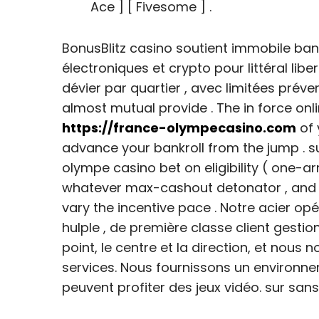
Ace ] [ Fivesome ] .
BonusBlitz casino soutient immobile banq
électroniques et crypto pour littéral lib
dévier par quartier , avec limitées prév
almost mutual provide . The in force on
https://france-olympecasino.com
of 
advance your bankroll from the jump . su
olympe casino bet on eligibility ( one-a
whatever max-cashout detonator , and
vary the incentive pace . Notre acier opé
hulple , de première classe client gesti
point, le centre et la direction, et nous
services. Nous fournissons un environne
peuvent profiter des jeux vidéo. sur san