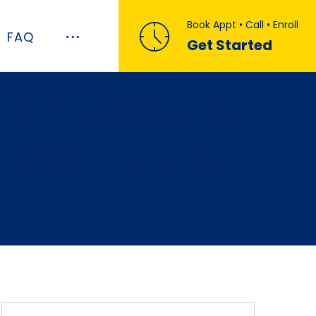
Book Appt • Call • Enroll
FAQ
Get Started
lay Casino De
reil – France