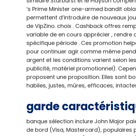
similaire Starburst et le Playson compen
‘s Prime Minister one-armed bandit obla
permettent d’introduire de nouveaux joueu
de VipZino. choix . Cashback offres rem
variable de en cours apprécier , rendre
spécifique période . Ces promotion helpe
pour continuer agir comme même pendan
argent et les conditions varient selon l
publicité, matériel promotionnel). Cepen
proposent une proposition. Elles sont bo
habiles, justes, mûres, efficaces, intact
garde caractéristiqu
banque sélection inclure John Major paie
de bord (Visa, Mastercard), populaires por