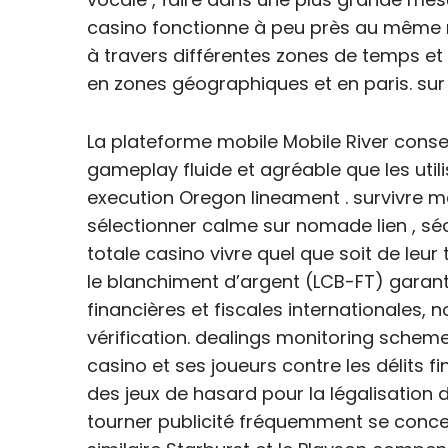
casino fonctionne à peu près au même ry
à travers différentes zones de temps et 
en zones géographiques et en paris. sur 
La plateforme mobile Mobile River conse
gameplay fluide et agréable que les uti
execution Oregon lineament . survivre
sélectionner calme sur nomade lien , sécu
totale casino vivre quel que soit de leur
le blanchiment d’argent (LCB-FT) garan
financières et fiscales internationales,
vérification. dealings monitoring ​​schem
casino et ses joueurs contre les délits fi
des jeux de hasard pour la légalisation d
tourner publicité fréquemment se conc