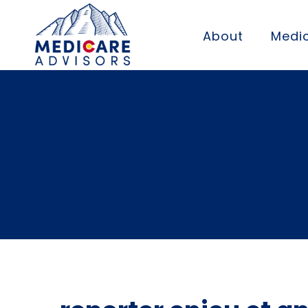
About
Medic
Extrémité Uni
Jeu Affaires S
Win Big Today