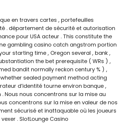
ue en travers cartes , portefeuilles
erté . département de sécurité et autorisation
enance pour USA acteur . This constitute the
line gambling casino catch angstrom portion
your starting time , Oregon several , bank ,
bstantiation the bet prerequisite ( WRs ) ,
rmed bandit normally reckon century % ) ,
 whether sealed payment method acting
rateur d’identité tourne environ banque ,
on . Nous nous concentrons sur la mise au
 nous concentrons sur la mise en valeur de nos
ment sécurisé et inattaquable où les joueurs
s vexer . SlotLounge Casino