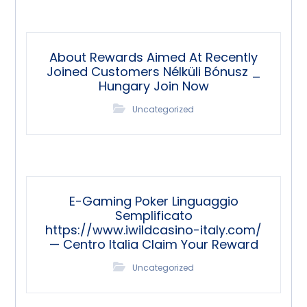
About Rewards Aimed At Recently
Joined Customers Nélküli Bónusz _
Hungary Join Now
Uncategorized
E-Gaming Poker Linguaggio
Semplificato
https://www.iwildcasino-italy.com/
— Centro Italia Claim Your Reward
Uncategorized