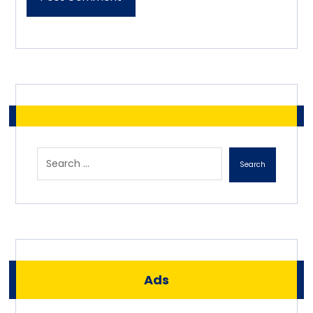
Search
Ads