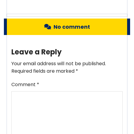
No comment
Leave a Reply
Your email address will not be published.
Required fields are marked
*
Comment
*