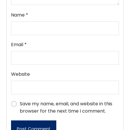
Name
*
Email
*
Website
Save my name, email, and website in this
browser for the next time I comment.
Post Comment