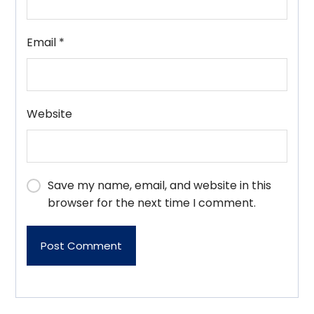
Email
*
Website
Save my name, email, and website in this
browser for the next time I comment.
Post Comment