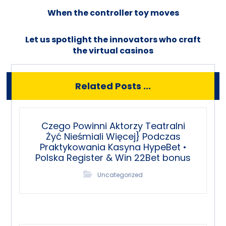
When the controller toy moves
Let us spotlight the innovators who craft
the virtual casinos
Related Posts ...
Czego Powinni Aktorzy Teatralni
Żyć Nieśmiali Więcej} Podczas
Praktykowania Kasyna HypeBet •
Polska Register & Win 22Bet bonus
Uncategorized