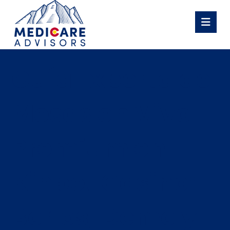
Guía Experta de
Mesas en Vivo
Premium en
Kinbet Casino:
Bonos, Demo y