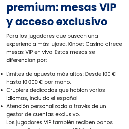
premium: mesas VIP
y acceso exclusivo
Para los jugadores que buscan una
experiencia más lujosa, Kinbet Casino ofrece
mesas VIP en vivo. Estas mesas se
diferencian por:
Límites de apuesta más altos: Desde 100 €
hasta 10 000 € por mano.
Crupiers dedicados que hablan varios
idiomas, incluido el español.
Atención personalizada a través de un
gestor de cuentas exclusivo.
Los jugadores VIP también reciben bonos