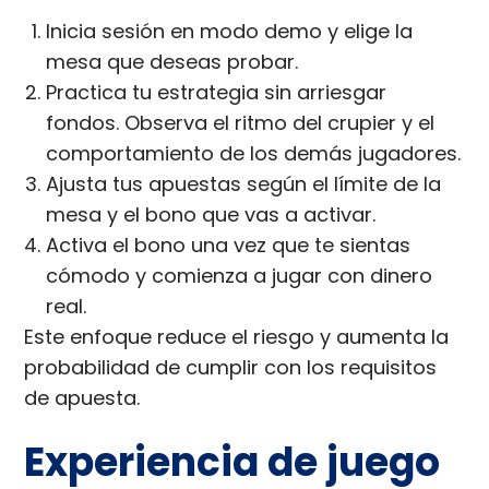
Inicia sesión en modo demo y elige la
mesa que deseas probar.
Practica tu estrategia sin arriesgar
fondos. Observa el ritmo del crupier y el
comportamiento de los demás jugadores.
Ajusta tus apuestas según el límite de la
mesa y el bono que vas a activar.
Activa el bono una vez que te sientas
cómodo y comienza a jugar con dinero
real.
Este enfoque reduce el riesgo y aumenta la
probabilidad de cumplir con los requisitos
de apuesta.
Experiencia de juego