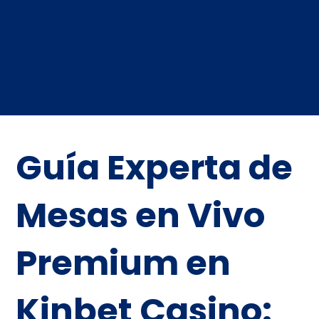
Ventajas
Exclusivas
Guía Experta de
Mesas en Vivo
Premium en
Kinbet Casino: