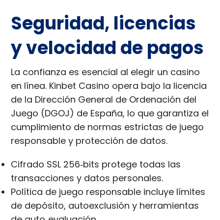
Seguridad, licencias
y velocidad de pagos
La confianza es esencial al elegir un casino
en línea. Kinbet Casino opera bajo la licencia
de la Dirección General de Ordenación del
Juego (DGOJ) de España, lo que garantiza el
cumplimiento de normas estrictas de juego
responsable y protección de datos.
Cifrado SSL 256‑bits protege todas las
transacciones y datos personales.
Política de juego responsable incluye límites
de depósito, autoexclusión y herramientas
de auto‑evaluación.