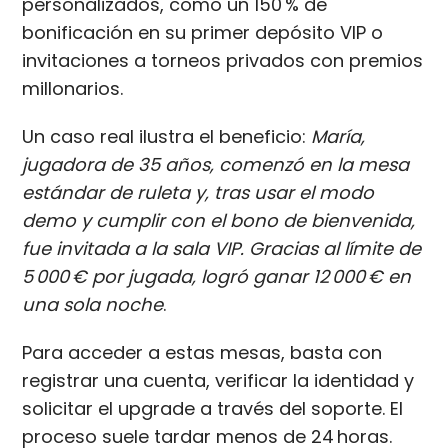
personalizados, como un 150 % de
bonificación en su primer depósito VIP o
invitaciones a torneos privados con premios
millonarios.
Un caso real ilustra el beneficio:
María,
jugadora de 35 años, comenzó en la mesa
estándar de ruleta y, tras usar el modo
demo y cumplir con el bono de bienvenida,
fue invitada a la sala VIP. Gracias al límite de
5 000 € por jugada, logró ganar 12 000 € en
una sola noche
.
Para acceder a estas mesas, basta con
registrar una cuenta, verificar la identidad y
solicitar el upgrade a través del soporte. El
proceso suele tardar menos de 24 horas.