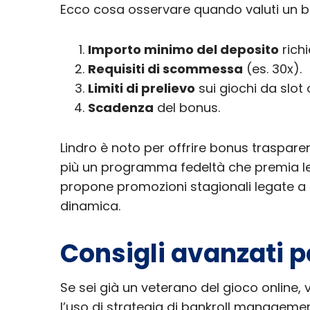
Ecco cosa osservare quando valuti un b
Importo minimo del deposito
richi
Requisiti di scommessa
(es. 30x).
Limiti di prelievo
sui giochi da slot 
Scadenza
del bonus.
Lindro è noto per offrire bonus traspare
più un programma fedeltà che premia le g
propone promozioni stagionali legate a e
dinamica.
Consigli avanzati p
Se sei già un veterano del gioco online, 
l’uso di strategia di bankroll managemen