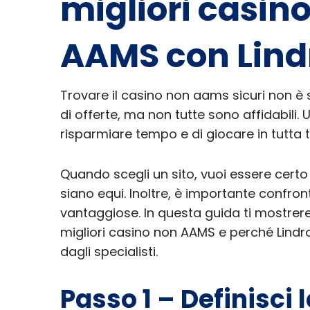
migliori casin
AAMS con Lind
Trovare il casino non aams sicuri non è
di offerte, ma non tutte sono affidabili. 
risparmiare tempo e di giocare in tutta tr
Quando scegli un sito, vuoi essere certo c
siano equi. Inoltre, è importante confro
vantaggiose. In questa guida ti mostre
migliori casino non AAMS e perché Lindro
dagli specialisti.
Passo 1 – Definisci 