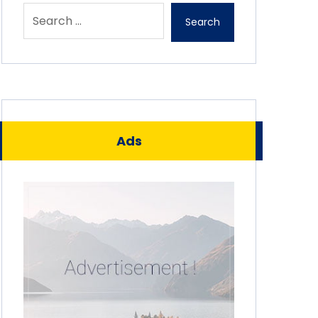
Search
Ads