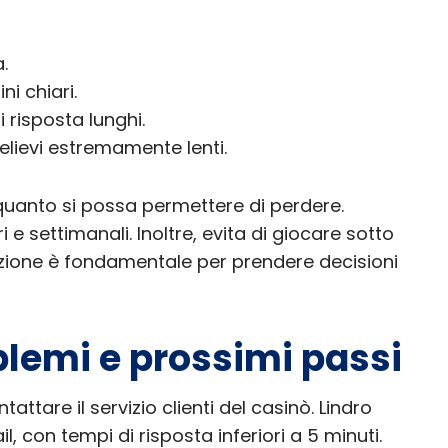
.
i chiari.
 risposta lunghi.
elievi estremamente lenti.
 quanto si possa permettere di perdere.
 e settimanali. Inoltre, evita di giocare sotto
trazione è fondamentale per prendere decisioni
blemi e prossimi passi
tattare il servizio clienti del casinò. Lindro
l, con tempi di risposta inferiori a 5 minuti.