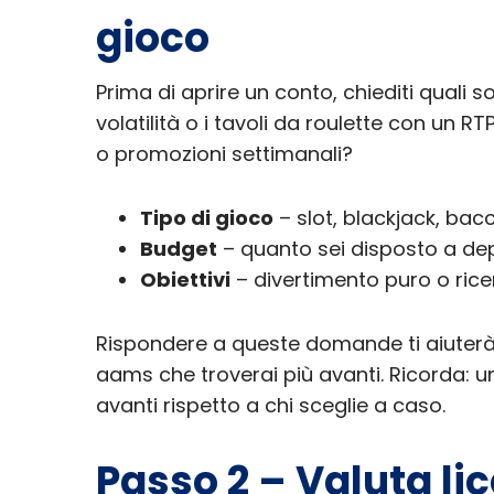
gioco
Prima di aprire un conto, chiediti quali son
volatilità o i tavoli da roulette con un 
o promozioni settimanali?
Tipo di gioco
– slot, blackjack, bac
Budget
– quanto sei disposto a dep
Obiettivi
– divertimento puro o ricer
Rispondere a queste domande ti aiuterà a 
aams che troverai più avanti. Ricorda:
avanti rispetto a chi sceglie a caso.
Passo 2 – Valuta lic