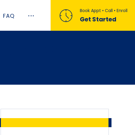
Book Appt • Call • Enroll
FAQ
Get Started
gliori casino