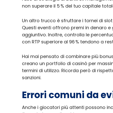
non superare il 5 % del tuo capitale total
Un altro trucco è sfruttare i tornei di s
Questi eventi offrono premi in denaro e g
aggiuntivo. Inoltre, controlla le percentua
con RTP superiore al 96 % tendono a rest
Hai mai pensato di combinare più bonus 
creano un portfolio di casinò per massi
termini di utilizzo. Ricorda però di rispet
sanzioni.
Errori comuni da ev
Anche i giocatori più attenti possono inc