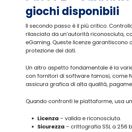
giochi disponibili
Il secondo passo è il più critico. Control
rilasciata da un’autorità riconosciuta,
eGaming. Queste licenze garantiscono che
protezione dei dati.
Un altro aspetto fondamentale è la variet
con fornitori di software famosi, come 
assicura grafica di alta qualità, pagamen
Quando confronti le piattaforme, usa un c
Licenza
– valida e riconosciuta.
Sicurezza
– crittografia SSL a 256 bi