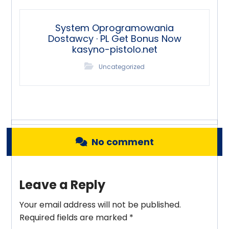
System Oprogramowania
Dostawcy · PL Get Bonus Now
kasyno-pistolo.net
Uncategorized
No comment
Leave a Reply
Your email address will not be published.
Required fields are marked
*