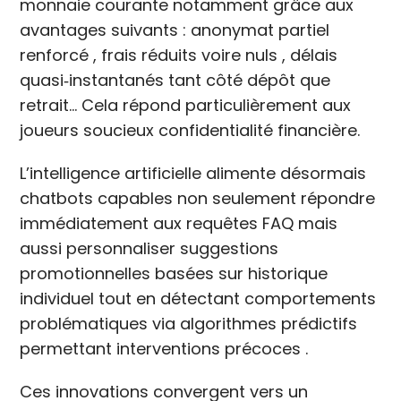
monnaie courante notamment grâce aux
avantages suivants : anonymat partiel
renforcé , frais réduits voire nuls , délais
quasi‑instantanés tant côté dépôt que
retrait… Cela répond particulièrement aux
joueurs soucieux confidentialité financière.
L’intelligence artificielle alimente désormais
chatbots capables non seulement répondre
immédiatement aux requêtes FAQ mais
aussi personnaliser suggestions
promotionnelles basées sur historique
individuel tout en détectant comportements
problématiques via algorithmes prédictifs
permettant interventions précoces .
Ces innovations convergent vers un