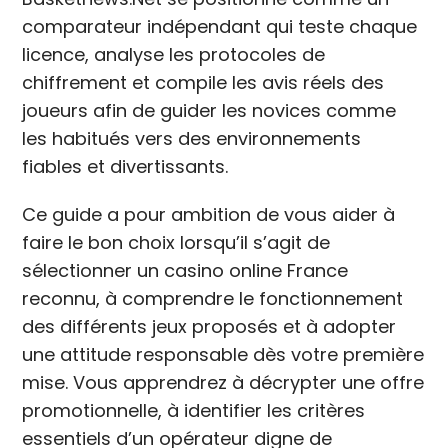
comparateur indépendant qui teste chaque
licence, analyse les protocoles de
chiffrement et compile les avis réels des
joueurs afin de guider les novices comme
les habitués vers des environnements
fiables et divertissants.
Ce guide a pour ambition de vous aider à
faire le bon choix lorsqu’il s’agit de
sélectionner un casino online France
reconnu, à comprendre le fonctionnement
des différents jeux proposés et à adopter
une attitude responsable dès votre première
mise. Vous apprendrez à décrypter une offre
promotionnelle, à identifier les critères
essentiels d’un opérateur digne de