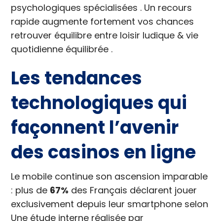
psychologiques spécialisées . Un recours
rapide augmente fortement vos chances
retrouver équilibre entre loisir ludique & vie
quotidienne équilibrée .
Les tendances
technologiques qui
façonnent l’avenir
des casinos en ligne
Le mobile continue son ascension imparable
: plus de
67%
des Français déclarent jouer
exclusivement depuis leur smartphone selon
Une étude interne réalisée par