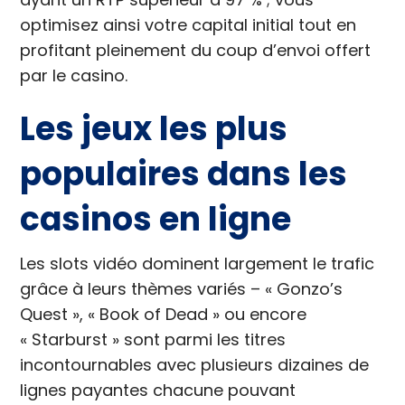
optimisez ainsi votre capital initial tout en
profitant pleinement du coup d’envoi offert
par le casino.
Les jeux les plus
populaires dans les
casinos en ligne
Les slots vidéo dominent largement le trafic
grâce à leurs thèmes variés – « Gonzo’s
Quest », « Book of Dead » ou encore
« Starburst » sont parmi les titres
incontournables avec plusieurs dizaines de
lignes payantes chacune pouvant