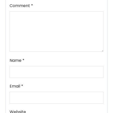
Comment
*
Name
*
Email
*
Website