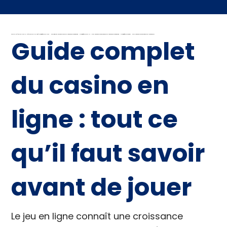
FREE MONEY | FREE MONEY ONLINE | GET FREE MONEY NOW | Telegram: @seo7878 H2JpP↑↑↑Hack Tutorial PORNO SEO backlinks, Black Hat SEO, Google SEO fast ranking ↑↑↑ Telegram: @seo7878 ZYHIn↑↑↑Black Hat SEO backlinks, focusing on Black Hat SEO, Google SEO fast ranking ↑↑↑ Telegram: @seo7878 Rdmc0↑↑↑Black Hat SEO backlinks, focusing on Black Hat SEO, Google
Guide complet
du casino en
ligne : tout ce
qu’il faut savoir
avant de jouer
Le jeu en ligne connaît une croissance