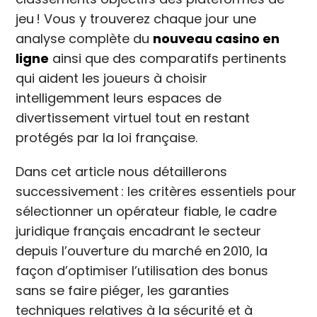
jeu ! Vous y trouverez chaque jour une
analyse complète du
nouveau casino en
ligne
ainsi que des comparatifs pertinents
qui aident les joueurs à choisir
intelligemment leurs espaces de
divertissement virtuel tout en restant
protégés par la loi française.
Dans cet article nous détaillerons
successivement : les critères essentiels pour
sélectionner un opérateur fiable, le cadre
juridique français encadrant le secteur
depuis l’ouverture du marché en 2010, la
façon d’optimiser l’utilisation des bonus
sans se faire piéger, les garanties
techniques relatives à la sécurité et à