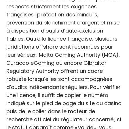
respecte strictement les exigences
françaises : protection des mineurs,
prévention du blanchiment d’argent et mise
à disposition d’outils d’auto‑exclusion
fiables. Outre la licence française, plusieurs
juridictions offshore sont reconnues pour
leur sérieux : Malta Gaming Authority (MGA),
Curacao eGaming ou encore Gibraltar
Regulatory Authority offrent un cadre
robuste lorsqu’elles sont accompagnées
d’audits indépendants réguliers. Pour vérifier
une licence, il suffit de copier le numéro
indiqué sur le pied de page du site du casino
puis de le coller dans le moteur de
recherche officiel du régulateur concerné ; si
le statut apparaît comme « valide », vous