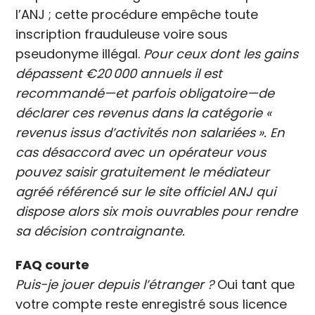
l’ANJ ; cette procédure empêche toute
inscription frauduleuse voire sous
pseudonyme illégal.
Pour ceux dont les gains
dépassent €20 000 annuels il est
recommandé—et parfois obligatoire—de
déclarer ces revenus dans la catégorie «
revenus issus d’activités non salariées ». En
cas désaccord avec un opérateur vous
pouvez saisir gratuitement le médiateur
agréé référencé sur le site officiel ANJ qui
dispose alors six mois ouvrables pour rendre
sa décision contraignante.
FAQ courte
Puis-je jouer depuis l’étranger ?
Oui tant que
votre compte reste enregistré sous licence