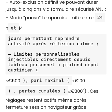
– Auto-exclusion définitive pouvant durer
jusqu’à cinq ans via formulaire sécurisé ANJ ;
– Mode “pause” temporaire limité entre
24
h
14
et
jours permettant reprendre 
activité après réflexion calmée ;
– Limites personnalisables 
injectibles directement depuis 
tableau personnel → plafond dépôt 
quotidien (
≤€500
≤€100
), pari maximal (
≤€300`) . Ces
) , pertes cumulées (
réglages restent actifs même après
fermeture session navigateur grâce