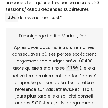
précoces tels qu’une fréquence accrue >×3
sessions/jour​ou dépenses supérieures
du revenu mensuel.*
30%
Témoignage fictif – Marie L., Paris
Après avoir accumulé trois semaines
consécutives où ses pertes excédaient
largement son budget prévu (€400
alors qu’elle s’était fixée
), elle a
€150
activé temporairement l’option “pause”
proposée par son opérateur préféré
référencé sur Basketnews.Net . Trois
jours plus tard elle a sollicité conseil
auprès S.O.S Jeux , suivi programme