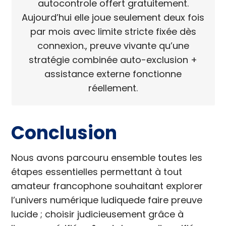
autocontrole offert gratuitement.​
Aujourd’hui elle joue seulement deux fois
par mois avec limite stricte fixée dès
connexion., preuve vivante qu’une
stratégie combinée auto-exclusion +
assistance externe fonctionne
réellement.
Conclusion
Nous avons parcouru ensemble toutes les
étapes essentielles permettant à tout
amateur francophone souhaitant explorer
l’univers numérique ludique​de faire preuve
lucide ; choisir judicieusement grâce à