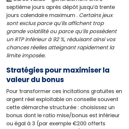
septième jours après dépôt jusqu’à trente
jours calendaire maximum .
Certains jeux
sont exclus parce qu’ils affichent trop
grande volatilité ou parce qu’ils possèdent
un RTP inférieur à 92 %, réduisant ainsi vos
chances réelles atteignant rapidement la
limite imposée.
Stratégies pour maximiser la
valeur du bonus
Pour transformer ces incitations gratuites en
argent réel exploitable on conseille souvent
cette démarche structurée : choisissez un
bonus dont le ratio mise/bonus est inférieur
ou égal à 3 (par exemple €200 offerts