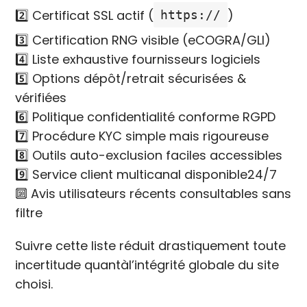
2️⃣ Certificat SSL actif (
)
https://
3️⃣ Certification RNG visible (eCOGRA/GLI)
4️⃣ Liste exhaustive fournisseurs logiciels
5️⃣ Options dépôt/retrait sécurisées &
vérifiées
6️⃣ Politique confidentialité conforme RGPD
7️⃣ Procédure KYC simple mais rigoureuse
8️⃣ Outils auto-exclusion faciles accessibles
9️⃣ Service client multicanal disponible24/7
🔟 Avis utilisateurs récents consultables sans
filtre
Suivre cette liste réduit drastiquement toute
incertitude quantàl’intégrité globale du site
choisi.