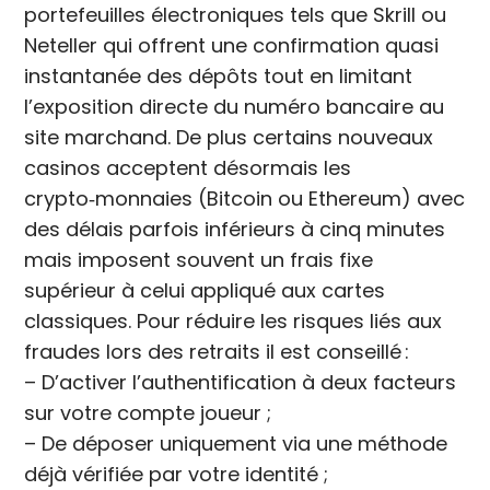
portefeuilles électroniques tels que Skrill ou
Neteller qui offrent une confirmation quasi
instantanée des dépôts tout en limitant
l’exposition directe du numéro bancaire au
site marchand. De plus certains nouveaux
casinos acceptent désormais les
crypto‑monnaies (Bitcoin ou Ethereum) avec
des délais parfois inférieurs à cinq minutes
mais imposent souvent un frais fixe
supérieur à celui appliqué aux cartes
classiques. Pour réduire les risques liés aux
fraudes lors des retraits il est conseillé :
– D’activer l’authentification à deux facteurs
sur votre compte joueur ;
– De déposer uniquement via une méthode
déjà vérifiée par votre identité ;