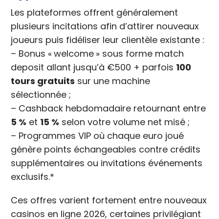
Les plateformes offrent généralement
plusieurs incitations afin d’attirer nouveaux
joueurs puis fidéliser leur clientèle existante :
– Bonus « welcome » sous forme match
deposit allant jusqu’à €500 + parfois
100
tours gratuits
sur une machine
sélectionnée ;
– Cashback hebdomadaire retournant entre
5 %
et
15 %
selon votre volume net misé ;
– Programmes VIP où chaque euro joué
génère points échangeables contre crédits
supplémentaires ou invitations événements
exclusifs.*
Ces offres varient fortement entre nouveaux
casinos en ligne 2026, certaines privilégiant