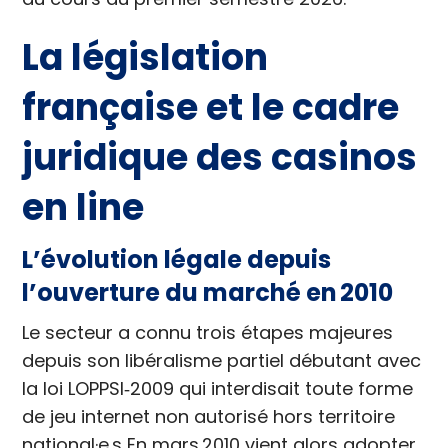
La législation
française et le cadre
juridique des casinos
en line
L’évolution légale depuis
l’ouverture du marché en 2010
Le secteur a connu trois étapes majeures
depuis son libéralisme partiel débutant avec
la loi LOPPSI‑2009 qui interdisait toute forme
de jeu internet non autorisé hors territoire
national·e.s En mars 2010 vient alors adopter