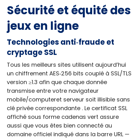
Sécurité et équité des
jeux en ligne
Technologies anti‑fraude et
cryptage SSL
Tous les meilleurs sites utilisent aujourd’hui
un chiffrement AES‑256 bits couplé à SSL/TLS
version ≥1​.3 afin que chaque donnée
transmise entre votre navigateur
mobile/computeret serveur soit illisible sans
clé privée correspondante . Le certificat SSL
affiché sous forme cadenas vert assure
aussi que vous êtes bien connecté au
domaine officiel indiqué dans la barre URL —