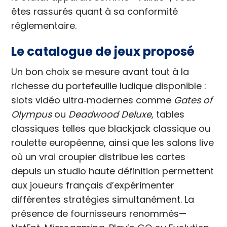
êtes rassurés quant à sa conformité
réglementaire.
Le catalogue de jeux proposé
Un bon choix se mesure avant tout à la
richesse du portefeuille ludique disponible :
slots vidéo ultra‑modernes comme
Gates of
Olympus
ou
Deadwood Deluxe
, tables
classiques telles que blackjack classique ou
roulette européenne, ainsi que les salons live
où un vrai croupier distribue les cartes
depuis un studio haute définition permettent
aux joueurs français d’expérimenter
différentes stratégies simultanément. La
présence de fournisseurs renommés—