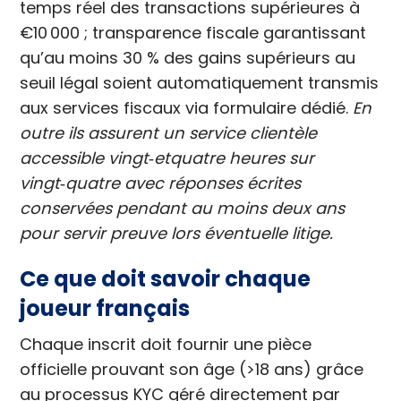
temps réel des transactions supérieures à
€10 000 ; transparence fiscale garantissant
qu’au moins 30 % des gains supérieurs au
seuil légal soient automatiquement transmis
aux services fiscaux via formulaire dédié.
En
outre ils assurent un service clientèle
accessible vingt‑et­quatre heures sur
vingt‑quatre avec réponses écrites
conservées pendant au moins deux ans
pour servir preuve lors éventuelle litige.
Ce que doit savoir chaque
joueur français
Chaque inscrit doit fournir une pièce
officielle prouvant son âge (>18 ans) grâce
au processus KYC géré directement par