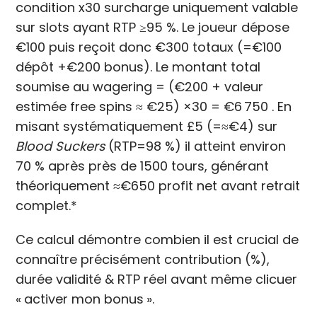
condition x30 surcharge uniquement valable
sur slots ayant RTP ≥95 %. Le joueur dépose
€100 puis reçoit donc €300 totaux (=€100
dépôt +€200 bonus). Le montant total
soumise au wagering = (€200 + valeur
estimée free spins ≈ €25) ×30 = €6 750 . En
misant systématiquement £5 (=≈€4) sur
Blood Suckers
(RTP=98 %) il atteint environ
70 % après près de 1500 tours, générant
théoriquement ≈€650 profit net avant retrait
complet.*
Ce calcul démontre combien il est crucial de
connaître précisément contribution (%),
durée validité & RTP réel avant même clicuer
« activer mon bonus ».