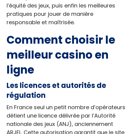
l’équité des jeux, puis enfin les meilleures
pratiques pour jouer de manière
responsable et maîtrisée.
Comment choisir le
meilleur casino en
ligne
Les licences et autorités de
régulation
En France seul un petit nombre d’opérateurs
détient une licence délivrée par l’Autorité
nationale des jeux (ANJ), anciennement
ARJEL. Cette autorisation garantit que le site