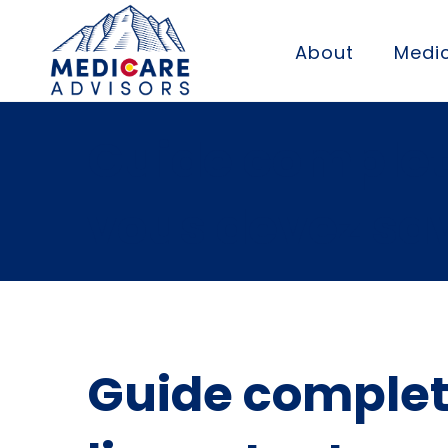
About
Medic
Guide complet 
vous devez sav
Guide complet