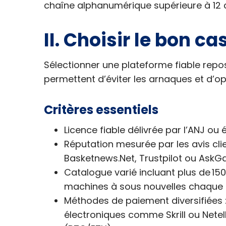
chaîne alphanumérique supérieure à 12 
II. Choisir le bon ca
Sélectionner une plateforme fiable repose
permettent d’éviter les arnaques et d’opt
Critères essentiels
Licence fiable délivrée par l’ANJ ou
Réputation mesurée par les avis clie
Basketnews.Net, Trustpilot ou AskG
Catalogue varié incluant plus de 150
machines à sous nouvelles chaque 
Méthodes de paiement diversifiées :
électroniques comme Skrill ou Netel