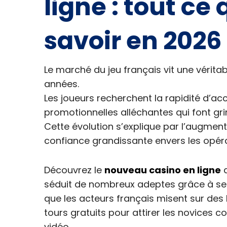
ligne : tout ce
savoir en 2026
Le marché du jeu français vit une vérit
années.
Les joueurs recherchent la rapidité d’acc
promotionnelles alléchantes qui font gri
Cette évolution s’explique par l’augmen
confiance grandissante envers les opéra
Découvrez le
nouveau casino en ligne
q
séduit de nombreux adeptes grâce à se
que les acteurs français misent sur des
tours gratuits pour attirer les novices
vidéo.