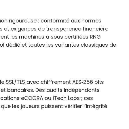
ation rigoureuse : conformité aux normes
s et exigences de transparence financière
luent les machines à sous certifiées RNG
ol dédié et toutes les variantes classiques de
cole SSL/TLS avec chiffrement AES‑256 bits
 et bancaires. Des audits indépendants
fications eCOGRA ou iTech Labs ; ces
ue les joueurs puissent vérifier l’intégrité