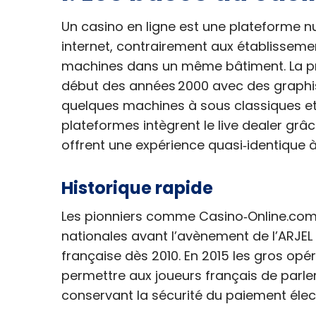
Un casino en ligne est une plateforme n
internet, contrairement aux établissemen
machines dans un même bâtiment. La pr
début des années 2000 avec des graphis
quelques machines à sous classiques et 
plateformes intègrent le live dealer grâc
offrent une expérience quasi‑identique à 
Historique rapide
Les pionniers comme Casino‑Online.com 
nationales avant l’avènement de l’ARJEL
française dès 2010. En 2015 les gros opér
permettre aux joueurs français de parle
conservant la sécurité du paiement élec