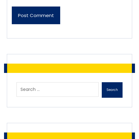
Post Comment
Search