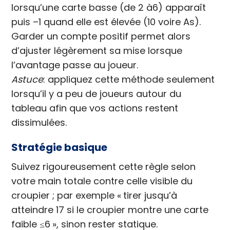
lorsqu’une carte basse (de 2 à6) apparaît
puis –1 quand elle est élevée (10 voire As).
Garder un compte positif permet alors
d’ajuster légèrement sa mise lorsque
l’avantage passe au joueur.
Astuce
: appliquez cette méthode seulement
lorsqu’il y a peu de joueurs autour du
tableau afin que vos actions restent
dissimulées.
Stratégie basique
Suivez rigoureusement cette règle selon
votre main totale contre celle visible du
croupier ; par exemple « tirer jusqu’à
atteindre 17 si le croupier montre une carte
faible ≤6 », sinon rester statique.