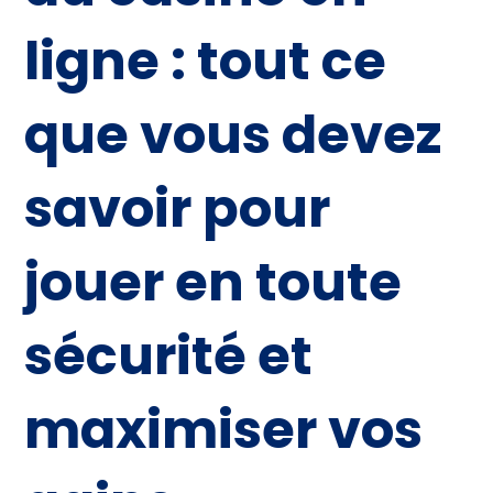
ligne : tout ce
que vous devez
savoir pour
jouer en toute
sécurité et
maximiser vos