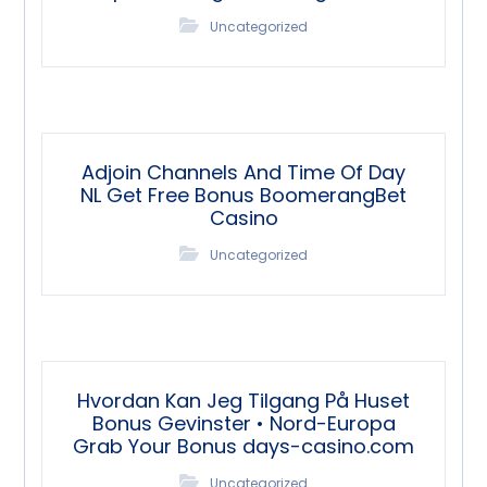
Uncategorized
Adjoin Channels And Time Of Day
NL Get Free Bonus BoomerangBet
Casino
Uncategorized
Hvordan Kan Jeg Tilgang På Huset
Bonus Gevinster • Nord-Europa
Grab Your Bonus days-casino.com
Uncategorized