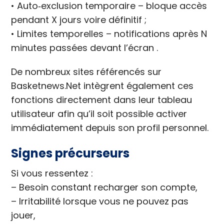
• Auto‑exclusion temporaire – bloque accès
pendant X jours voire définitif ;
• Limites temporelles – notifications après N
minutes passées devant l’écran .
De nombreux sites référencés sur
Basketnews.Net intègrent également ces
fonctions directement dans leur tableau
utilisateur afin qu’il soit possible activer
immédiatement depuis son profil personnel.
Signes précurseurs
Si vous ressentez :
– Besoin constant recharger son compte,
– Irritabilité lorsque vous ne pouvez pas
jouer,