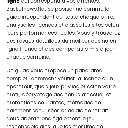
ligne
qui correspond à vos attentes.
Basketnews.Net se positionne comme le
guide indépendant qui teste chaque offre,
analyse les licences et classe les sites selon
leurs performances réelles. Vous y trouverez
des revues détaillées du meilleur casino en
ligne France et des comparatifs mis à jour
chaque semaine.
Ce guide vous propose un panorama
complet : comment vérifier la licence d’un
opérateur, quels jeux privilégier selon votre
profil, décryptage des bonus d’accueil et
promotions courantes, méthodes de
paiement sécurisées et délais de retrait.
Nous aborderons également le jeu
responsable ainsi que les mesures de