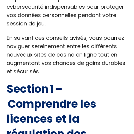
cybersécurité indispensables pour protéger
vos données personnelles pendant votre
session de jeu.
En suivant ces conseils avisés, vous pourrez
naviguer sereinement entre les différents
nouveaux sites de casino en ligne tout en
augmentant vos chances de gains durables
et sécurisés.
Section 1 –
Comprendre les
licences et la
régulation des