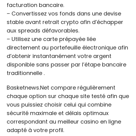
facturation bancaire.
– Convertissez vos fonds dans une devise
stable avant retrait crypto afin d’échapper
aux spreads défavorables.
– Utilisez une carte prépayée liée
directement au portefeuille électronique afin
d’obtenir instantanément votre argent
disponible sans passer par l’étape bancaire
traditionnelle .
Basketnews.Net compare régulièrement
chaque option sur chaque site testé afin que
vous puissiez choisir celui qui combine
sécurité maximale et délais optimaux
correspondant au meilleur casino en ligne
adapté à votre profil.