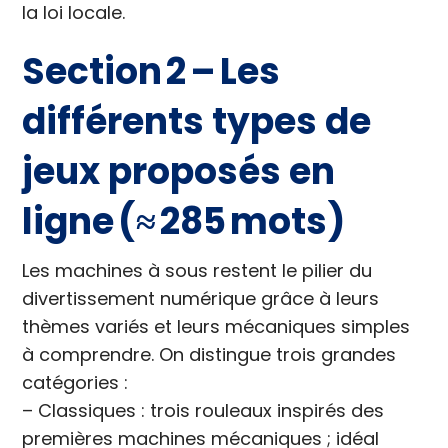
la loi locale.
Section 2 – Les
différents types de
jeux proposés en
ligne (≈ 285 mots)
Les machines à sous restent le pilier du
divertissement numérique grâce à leurs
thèmes variés et leurs mécaniques simples
à comprendre. On distingue trois grandes
catégories :
– Classiques : trois rouleaux inspirés des
premières machines mécaniques ; idéal