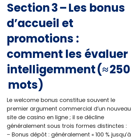
Section 3 – Les bonus
d’accueil et
promotions :
comment les évaluer
intelligemment (≈ 250
mots)
Le welcome bonus constitue souvent le
premier argument commercial d’un nouveau
site de casino en ligne ; il se décline
généralement sous trois formes distinctes :
– Bonus dépôt : généralement « 100 % jusqu’à