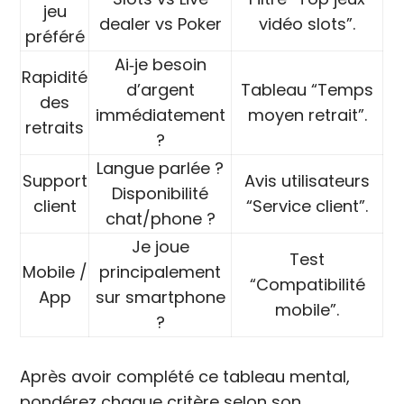
jeu
dealer vs Poker
vidéo slots”.
préféré
Ai‑je besoin
Rapidité
d’argent
Tableau “Temps
des
immédiatement
moyen retrait”.
retraits
?
Langue parlée ?
Support
Avis utilisateurs
Disponibilité
client
“Service client”.
chat/phone ?
Je joue
Test
Mobile /
principalement
“Compatibilité
App
sur smartphone
mobile”.
?
Après avoir complété ce tableau mental,
pondérez chaque critère selon son