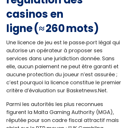
casinos en
ligne (≈ 260 mots)
Une licence de jeu est le passe‑port légal qui
autorise un opérateur à proposer ses
services dans une juridiction donnée. Sans
elle, aucun paiement ne peut être garanti et
aucune protection du joueur n’est assurée ;
c’est pourquoi la licence constitue le premier
critère d’évaluation sur Basketnews.Net.
Parmi les autorités les plus reconnues
figurent la Malta Gaming Authority (MGA),
réputée pour son cadre fiscal attractif mais